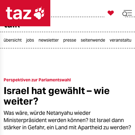

taz zahl ich
talk

taz zahl ich
taz zahl ich
übersicht
jobs
newsletter
presse
seitenwende
veranstaltun
themen
politik
Perspektiven zur Parlamentswahl
öko
Israel hat gewählt – wie
gesellschaft
weiter?
kultur
Was wäre, würde Netanyahu wieder
Ministerpräsident werden können? Ist Israel dann
sport
stärker in Gefahr, ein Land mit Apartheid zu werden?