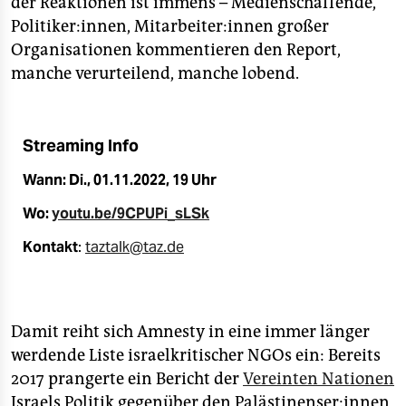
der Reaktionen ist immens – Medienschaffende,
epaper login
Politiker:innen, Mitarbeiter:innen großer
Organisationen kommentieren den Report,
manche verurteilend, manche lobend.
Streaming Info
Wann: Di., 01.11.2022, 19 Uhr
Wo:
youtu.be/9CPUPi_sLSk
Kontakt
:
taztalk@taz.de
Damit reiht sich Amnesty in eine immer länger
werdende Liste israelkritischer NGOs ein: Bereits
2017 prangerte ein Bericht der
Vereinten Nationen
Israels Politik gegenüber den Palästinenser:innen