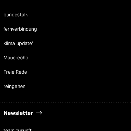
bundestalk
fernverbindung
klima update°
Mauerecho
Freie Rede
reingehen
Newsletter
team zukunft