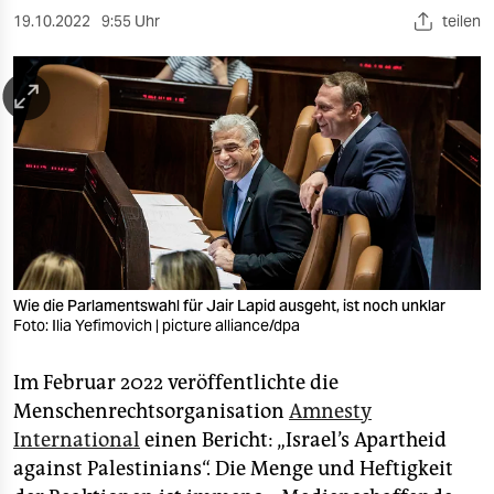
berlin
19.10.2022
9:55 Uhr
teilen
nord
wahrheit
verlag
verlag
veranstaltungen
shop
Wie die Parlamentswahl für Jair Lapid ausgeht, ist noch unklar
fragen & hilfe
Foto: Ilia Yefimovich | picture alliance/dpa
unterstützen
Im Februar 2022 veröffentlichte die
Menschenrechtsorganisation
Amnesty
abo
International
einen Bericht: „Israel’s Apartheid
genossenschaft
against Palestinians“. Die Menge und Heftigkeit