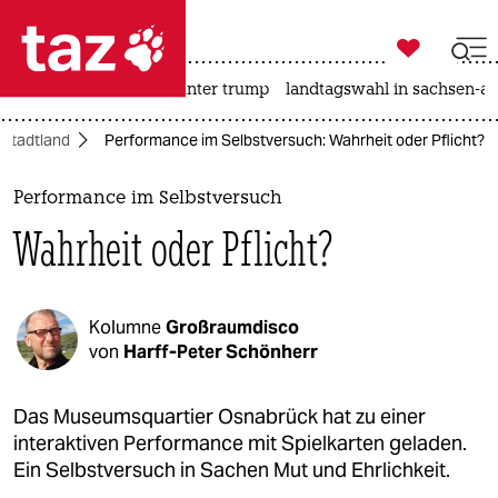

taz zahl ich
nahost-konflikt
usa unter trump
landtagswahl in sachsen-an

taz zahl ich
Stadtland
Performance im Selbstversuch: Wahrheit oder Pflicht?
taz zahl ich
themen
Performance im Selbstversuch
Wahrheit oder Pflicht?
politik
öko
Kolumne
Großraumdisco
gesellschaft
von
Harff-Peter Schönherr
kultur
Das Museumsquartier Osnabrück hat zu einer
interaktiven Performance mit Spielkarten geladen.
sport
Ein Selbstversuch in Sachen Mut und Ehrlichkeit.