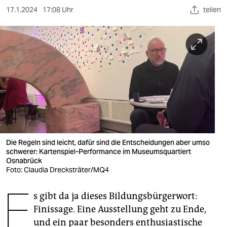
berlin
17.1.2024
17:08 Uhr
teilen
nord
wahrheit
verlag
verlag
veranstaltungen
shop
Die Regeln sind leicht, dafür sind die Entscheidungen aber umso
fragen & hilfe
schwerer: Kartenspiel-Performance im Museumsquartiert
Osnabrück
unterstützen
Foto: Claudia Drecksträter/MQ4
E
abo
s gibt da ja dieses Bildungsbürgerwort:
Finissage. Eine Ausstellung geht zu Ende,
genossenschaft
und ein paar besonders enthusiastische