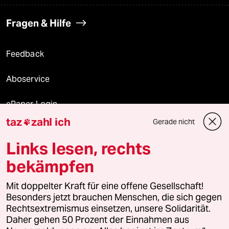
Fragen & Hilfe
Feedback
Aboservice
ePaper Login
taz
zahl ich
Gerade nicht

Downloads für Abonnierende
Links lesen, rechts
bekämpfen
© 2026 taz Verlags und Vertriebs GmbH
Mit doppelter Kraft für eine offene Gesellschaft!
Alle Rechte vorbehalten. Bei rechtlichen Fragen oder für Genehmigungen
wenden Sie sich bitte an
lizenzen@taz.de
Besonders jetzt brauchen Menschen, die sich gegen
Rechtsextremismus einsetzen, unsere Solidarität.
Daher gehen 50 Prozent der Einnahmen aus
Feedback
Redaktionsstatut
Kommune-Richtlinien
KI-