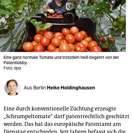
berlin
nord
wahrheit
verlag
verlag
Eine ganz normale Tomate und trotzdem heiß begehrt von der
Patentlobby.
veranstaltungen
Foto: dpa
shop
fragen & hilfe
Aus Berlin
Heike Holdinghausen
unterstützen
Eine durch konventionelle Züchtung erzeugte
abo
„Schrumpeltomate“ darf patentrechtlich geschützt
genossenschaft
werden. Das hat das europäische Patentamt am
Dienstag entschieden. Seit Jahren befasst sich die