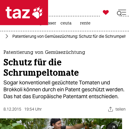

taz zahl ich
hitze
afd
niedrigwasser
ceuta
rente

taz zahl ich
ie
Patentierung von Gemüsezüchtung: Schutz für die Schrumpelt
taz zahl ich
themen
Patentierung von Gemüsezüchtung
Schutz für die
politik
Schrumpeltomate
öko
Sogar konventionell gezüchtete Tomaten und
Brokkoli können durch ein Patent geschützt werden.
gesellschaft
Das hat das Europäische Patentamt entschieden.
kultur
8.12.2015
19:54 Uhr
teilen
sport