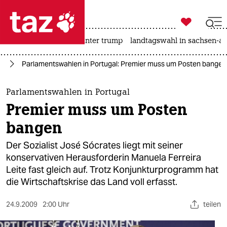

taz zahl ich
nahost-konflikt
usa unter trump
landtagswahl in sachsen-an

taz zahl ich
pa
Parlamentswahlen in Portugal: Premier muss um Posten bangen
taz zahl ich
themen
Parlamentswahlen in Portugal
Premier muss um Posten
politik
bangen
öko
Der Sozialist José Sócrates liegt mit seiner
konservativen Herausforderin Manuela Ferreira
gesellschaft
Leite fast gleich auf. Trotz Konjunkturprogramm hat
die Wirtschaftskrise das Land voll erfasst.
kultur
sport
24.9.2009
2:00 Uhr
teilen