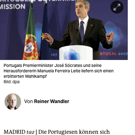
berlin
nord
wahrheit
verlag
verlag
veranstaltungen
Portugals Premierminister José Sócrates und seine
Herausfordererin Manuela Ferreira Leite liefern sich einen
erbitterten Wahlkampf
shop
Bild: dpa
fragen & hilfe
unterstützen
Von
Reiner Wandler
abo
genossenschaft
MADRID
taz
|
Die Portugiesen können sich