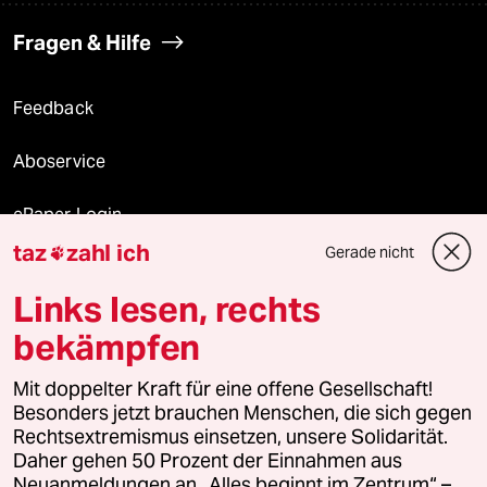
Fragen & Hilfe
Feedback
Aboservice
ePaper Login
taz
zahl ich
Gerade nicht

Downloads für Abonnierende
Links lesen, rechts
bekämpfen
© 2026 taz Verlags und Vertriebs GmbH
Mit doppelter Kraft für eine offene Gesellschaft!
Alle Rechte vorbehalten. Bei rechtlichen Fragen oder für Genehmigungen
wenden Sie sich bitte an
lizenzen@taz.de
Besonders jetzt brauchen Menschen, die sich gegen
Rechtsextremismus einsetzen, unsere Solidarität.
Daher gehen 50 Prozent der Einnahmen aus
Feedback
Redaktionsstatut
Kommune-Richtlinien
KI-
Neuanmeldungen an „Alles beginnt im Zentrum“ –