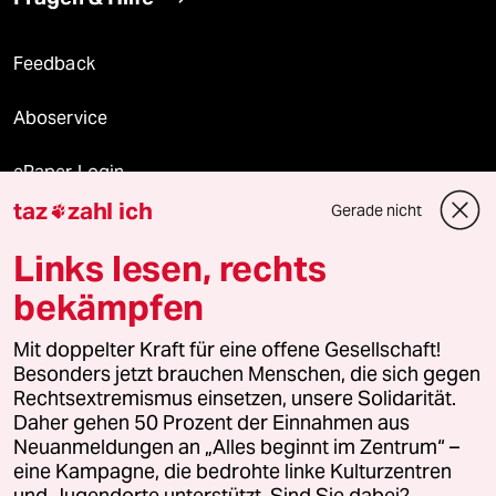
Feedback
Aboservice
ePaper Login
taz
zahl ich
Gerade nicht

Downloads für Abonnierende
Links lesen, rechts
bekämpfen
© 2026 taz Verlags und Vertriebs GmbH
Alle Rechte vorbehalten. Bei rechtlichen Fragen oder für Genehmigungen
Mit doppelter Kraft für eine offene Gesellschaft!
wenden Sie sich bitte an
lizenzen@taz.de
Besonders jetzt brauchen Menschen, die sich gegen
Rechtsextremismus einsetzen, unsere Solidarität.
Daher gehen 50 Prozent der Einnahmen aus
Feedback
Redaktionsstatut
Kommune-Richtlinien
KI-
Neuanmeldungen an „Alles beginnt im Zentrum“ –
eine Kampagne, die bedrohte linke Kulturzentren
Leitlinie
Informant
Datenschutz
Impressum
AGB