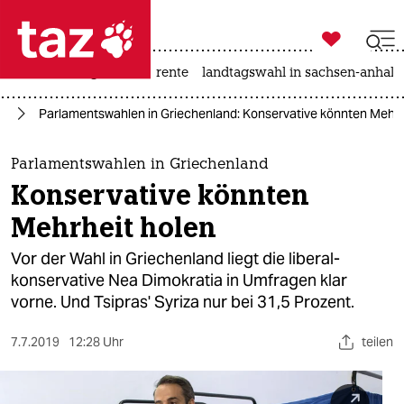

taz zahl ich
hitze
niedrigwasser
rente
landtagswahl in sachsen-anhalt

taz zahl ich
pa
Parlamentswahlen in Griechenland: Konservative könnten Mehrh
taz zahl ich
themen
Parlamentswahlen in Griechenland
Konservative könnten
politik
Mehrheit holen
öko
Vor der Wahl in Griechenland liegt die liberal-
konservative Nea Dimokratia in Umfragen klar
gesellschaft
vorne. Und Tsipras' Syriza nur bei 31,5 Prozent.
kultur
7.7.2019
12:28 Uhr
teilen
sport