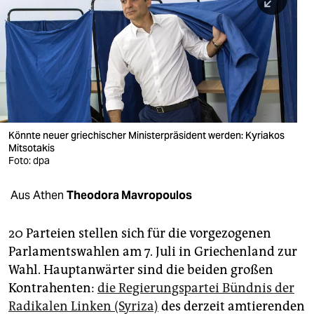
berlin
nord
wahrheit
verlag
verlag
Könnte neuer griechischer Ministerpräsident werden: Kyriakos
Mitsotakis
veranstaltungen
Foto: dpa
shop
Aus Athen
Theodora Mavropoulos
fragen & hilfe
unterstützen
20 Parteien stellen sich für die vorgezogenen
Parlamentswahlen am 7. Juli in Griechenland zur
abo
Wahl. Hauptanwärter sind die beiden großen
Kontrahenten:
die Regierungspartei Bündnis der
genossenschaft
Radikalen Linken (Syriza)
des derzeit amtierenden