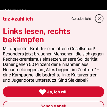
ePaper Login
taz
zahl ich
Gerade nicht

Downloads für Abonnierende
Links lesen, rechts
bekämpfen
© 2026 taz Verlags und Vertriebs GmbH
Alle Rechte vorbehalten. Bei rechtlichen Fragen oder für Genehmigungen
Mit doppelter Kraft für eine offene Gesellschaft!
wenden Sie sich bitte an
lizenzen@taz.de
Besonders jetzt brauchen Menschen, die sich gegen
Rechtsextremismus einsetzen, unsere Solidarität.
Daher gehen 50 Prozent der Einnahmen aus
Feedback
Redaktionsstatut
Kommune-Richtlinien
KI-
Neuanmeldungen an „Alles beginnt im Zentrum“ –
eine Kampagne, die bedrohte linke Kulturzentren
Leitlinie
Informant
Datenschutz
Impressum
AGB
und Jugendorte unterstützt. Sind Sie dabei?
Seitenwende
Einwilligungen widerrufen (Ads)

Ja, ich will
Schon dabei!