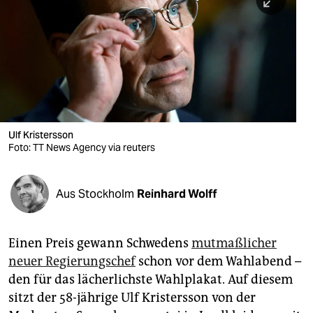
berlin
nord
wahrheit
verlag
verlag
Ulf Kristersson
Foto: TT News Agency via reuters
veranstaltungen
shop
Aus Stockholm
Reinhard Wolff
fragen & hilfe
unterstützen
Einen Preis gewann Schwedens
mutmaßlicher
neuer Regierungschef
schon vor dem Wahlabend –
abo
den für das lächerlichste Wahlplakat. Auf diesem
genossenschaft
sitzt der 58-jährige Ulf Kristersson von der