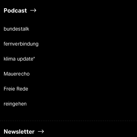
Podcast
bundestalk
fernverbindung
klima update°
Mauerecho
Freie Rede
reingehen
Newsletter