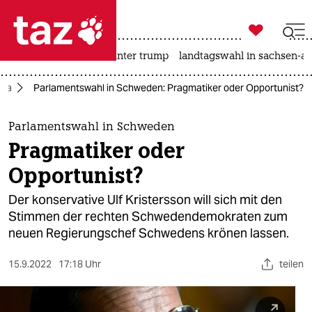

taz zahl ich
nahost-konflikt
usa unter trump
landtagswahl in sachsen-an

taz zahl ich
opa
Parlamentswahl in Schweden: Pragmatiker oder Opportunist?
taz zahl ich
themen
Parlamentswahl in Schweden
Pragmatiker oder
politik
Opportunist?
öko
Der konservative Ulf Kristersson will sich mit den
Stimmen der rechten Schwedendemokraten zum
gesellschaft
neuen Regierungschef Schwedens krönen lassen.
kultur
15.9.2022
17:18 Uhr
teilen
sport