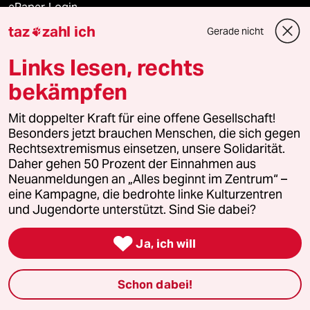
ePaper Login
taz
zahl ich
Gerade nicht

Downloads für Abonnierende
Links lesen, rechts
bekämpfen
© 2026 taz Verlags und Vertriebs GmbH
Mit doppelter Kraft für eine offene Gesellschaft!
Alle Rechte vorbehalten. Bei rechtlichen Fragen oder für Genehmigungen
wenden Sie sich bitte an
lizenzen@taz.de
Besonders jetzt brauchen Menschen, die sich gegen
Rechtsextremismus einsetzen, unsere Solidarität.
Daher gehen 50 Prozent der Einnahmen aus
Feedback
Redaktionsstatut
Kommune-Richtlinien
KI-
Neuanmeldungen an „Alles beginnt im Zentrum“ –
eine Kampagne, die bedrohte linke Kulturzentren
Leitlinie
Informant
Datenschutz
Impressum
AGB
und Jugendorte unterstützt. Sind Sie dabei?
Seitenwende
Einwilligungen widerrufen (Ads)

Ja, ich will
Schon dabei!