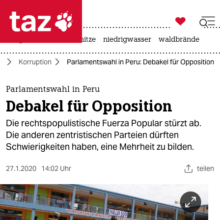

taz zahl ich
krieg in der ukraine
hitze
niedrigwasser
waldbrände

taz zahl ich
a
Korruption
Parlamentswahl in Peru: Debakel für Opposition
taz zahl ich
themen
Parlamentswahl in Peru
Debakel für Opposition
politik
Die rechtspopulistische Fuerza Popular stürzt ab.
öko
Die anderen zentristischen Parteien dürften
Schwierigkeiten haben, eine Mehrheit zu bilden.
gesellschaft
27.1.2020
14:02 Uhr
teilen
kultur
sport