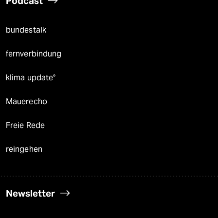
Podcast
bundestalk
fernverbindung
klima update°
Mauerecho
Freie Rede
reingehen
Newsletter