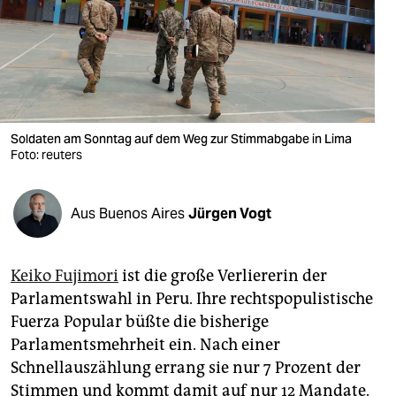
berlin
nord
wahrheit
verlag
Soldaten am Sonntag auf dem Weg zur Stimmabgabe in Lima
verlag
Foto: reuters
veranstaltungen
Aus Buenos Aires
Jürgen Vogt
shop
fragen & hilfe
Keiko Fujimori
ist die große Verliererin der
unterstützen
Parlamentswahl in Peru. Ihre rechtspopulistische
Fuerza Popular büßte die bisherige
abo
Parlamentsmehrheit ein. Nach einer
genossenschaft
Schnellauszählung errang sie nur 7 Prozent der
Stimmen und kommt damit auf nur 12 Mandate.