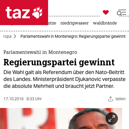

taz zahl ich
krieg in der ukraine
hitze
niedrigwasser
waldbrände

taz zahl ich
Europa
Parlamentswahl in Montenegro: Regierungspartei gewinnt
taz zahl ich
themen
Parlamentswahl in Montenegro
Regierungspartei gewinnt
politik
Die Wahl galt als Referendum über den Nato-Beitritt
öko
des Landes. Ministerpräsident Djukanovic verpasste
die absolute Mehrheit und braucht jetzt Partner.
gesellschaft
17.10.2016
8:33 Uhr
teilen
kultur
sport