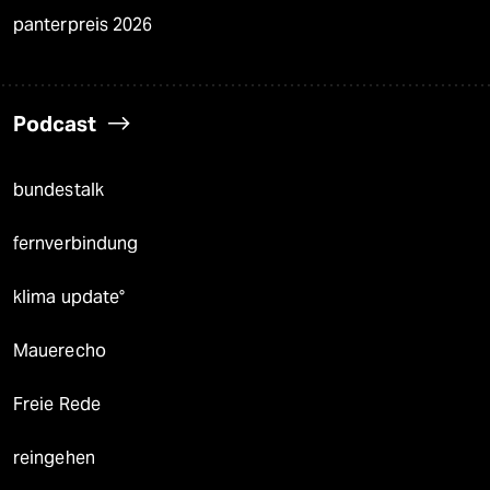
panterpreis 2026
Podcast
bundestalk
fernverbindung
klima update°
Mauerecho
Freie Rede
reingehen