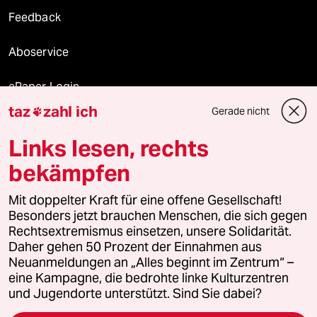
Feedback
Aboservice
ePaper Login
taz
zahl ich
Gerade nicht

Downloads für Abonnierende
Links lesen, rechts
bekämpfen
© 2026 taz Verlags und Vertriebs GmbH
Mit doppelter Kraft für eine offene Gesellschaft!
Alle Rechte vorbehalten. Bei rechtlichen Fragen oder für Genehmigungen
wenden Sie sich bitte an
lizenzen@taz.de
Besonders jetzt brauchen Menschen, die sich gegen
Rechtsextremismus einsetzen, unsere Solidarität.
Daher gehen 50 Prozent der Einnahmen aus
Feedback
Redaktionsstatut
Kommune-Richtlinien
KI-
Neuanmeldungen an „Alles beginnt im Zentrum“ –
eine Kampagne, die bedrohte linke Kulturzentren
Leitlinie
Informant
Datenschutz
Impressum
AGB
und Jugendorte unterstützt. Sind Sie dabei?