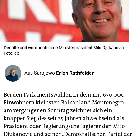
berlin
nord
wahrheit
verlag
Der alte und wohl auch neue Ministerpräsident Milo Djukanovic
Foto: ap
verlag
veranstaltungen
Aus Sarajewo
Erich Rathfelder
shop
fragen & hilfe
Bei den Parlamentswahlen in dem mit 650 000
unterstützen
Einwohnern kleinsten Balkanland Montenegro
am vergangenen Sonntag zeichnet sich ein
abo
knapper Sieg des seit 25 Jahren abwechselnd als
genossenschaft
Präsident oder Regierungschef agierenden Milo
Djukanovic und seiner „Demokratischen Partei der