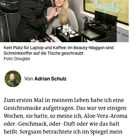
berlin
nord
wahrheit
verlag
Kein Platz für Laptop und Kaffee: Im Beauty-Waggon sind
verlag
Schminkkoffer auf die Tische geschraubt
Foto: Douglas
veranstaltungen
shop
Von
Adrian Schulz
fragen & hilfe
Zum ersten Mal in meinem Leben habe ich eine
unterstützen
Gesichtsmaske aufgetragen. Das war vor einigen
abo
Wochen, sie hatte, so meine ich, Aloe-Vera-Aroma
oder -Geschmack, oder -Duft oder wie das halt
genossenschaft
heißt. Sorgsam betrachtete ich im Spiegel mein