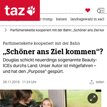

taz zahl ich
bergsteigen
usa unter trump
katzen
landtagswahl in sachs

taz zahl ich
hr
Parfümeriekette kooperiert mit der Bahn: „Schöner ans Ziel ko
taz zahl ich
themen
Parfümeriekette kooperiert mit der Bahn
„Schöner ans Ziel kommen“?
politik
Douglas schickt neuerdings sogenannte Beauty-
öko
ICEs durchs Land. Unser Autor ist mitgefahren –
und hat den „Purpose“ gespürt.
gesellschaft
28.11.2018
11:24 Uhr
teilen
kultur
sport