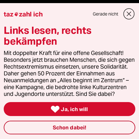
Anzeigen
taz
zahl ich
Gerade nicht

Links lesen, rechts
Fragen & Hilfe
bekämpfen
Mit doppelter Kraft für eine offene Gesellschaft!
Feedback
Besonders jetzt brauchen Menschen, die sich gegen
Rechtsextremismus einsetzen, unsere Solidarität.
Aboservice
Daher gehen 50 Prozent der Einnahmen aus
Neuanmeldungen an „Alles beginnt im Zentrum“ –
ePaper Login
eine Kampagne, die bedrohte linke Kulturzentren
und Jugendorte unterstützt. Sind Sie dabei?
Downloads für Abonnierende

Ja, ich will
Schon dabei!
© 2026 taz Verlags und Vertriebs GmbH
Alle Rechte vorbehalten. Bei rechtlichen Fragen oder für Genehmigungen
wenden Sie sich bitte an
lizenzen@taz.de