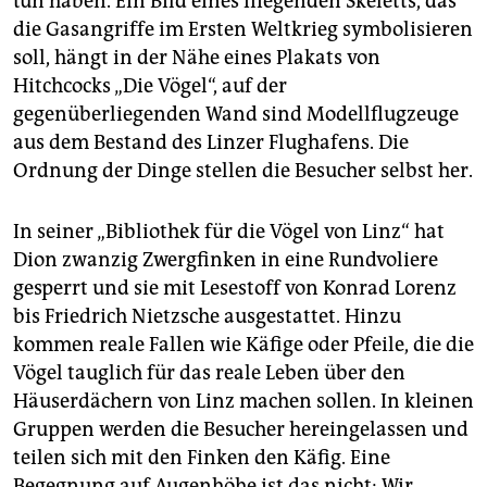
tun haben. Ein Bild eines fliegenden Skeletts, das
die Gasangriffe im Ersten Weltkrieg symbolisieren
soll, hängt in der Nähe eines Plakats von
Hitchcocks „Die Vögel“, auf der
gegenüberliegenden Wand sind Modellflugzeuge
aus dem Bestand des Linzer Flughafens. Die
Ordnung der Dinge stellen die Besucher selbst her.
In seiner „Bibliothek für die Vögel von Linz“ hat
Dion zwanzig Zwergfinken in eine Rundvoliere
gesperrt und sie mit Lesestoff von Konrad Lorenz
bis Friedrich Nietzsche ausgestattet. Hinzu
kommen reale Fallen wie Käfige oder Pfeile, die die
Vögel tauglich für das reale Leben über den
Häuserdächern von Linz machen sollen. In kleinen
Gruppen werden die Besucher hereingelassen und
teilen sich mit den Finken den Käfig. Eine
Begegnung auf Augenhöhe ist das nicht: Wir