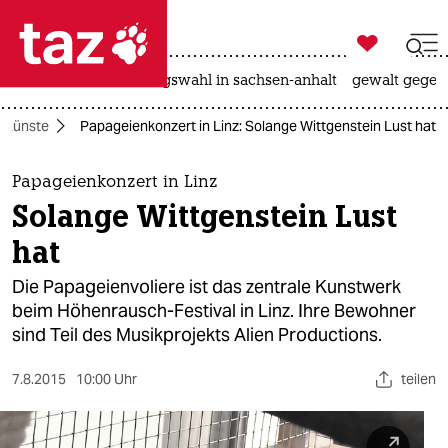

taz zahl ich
hitze
surfen
landtagswahl in sachsen-anhalt
gewalt gegen

taz zahl ich
Künste
Papageienkonzert in Linz: Solange Wittgenstein Lust hat
taz zahl ich
themen
Papageienkonzert in Linz
Solange Wittgenstein Lust
politik
hat
öko
Die Papageienvoliere ist das zentrale Kunstwerk
beim Höhenrausch-Festival in Linz. Ihre Bewohner
gesellschaft
sind Teil des Musikprojekts Alien Productions.
kultur
7.8.2015
10:00 Uhr
teilen
sport