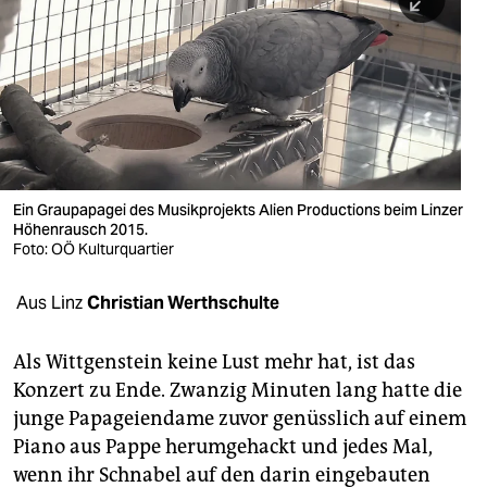
berlin
nord
wahrheit
verlag
verlag
Ein Graupapagei des Musikprojekts Alien Productions beim Linzer
Höhenrausch 2015.
veranstaltungen
Foto: OÖ Kulturquartier
shop
Aus Linz
Christian Werthschulte
fragen & hilfe
unterstützen
Als Wittgenstein keine Lust mehr hat, ist das
Konzert zu Ende. Zwanzig Minuten lang hatte die
abo
junge Papageiendame zuvor genüsslich auf einem
Piano aus Pappe herumgehackt und jedes Mal,
genossenschaft
wenn ihr Schnabel auf den darin eingebauten