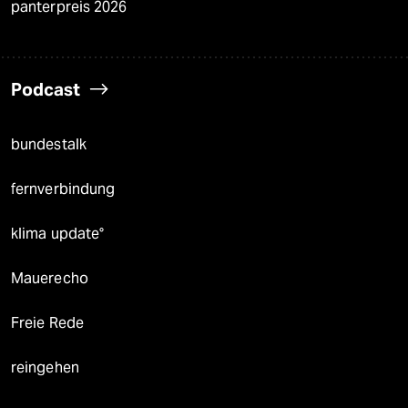
panterpreis 2026
Podcast
bundestalk
fernverbindung
klima update°
Mauerecho
Freie Rede
reingehen