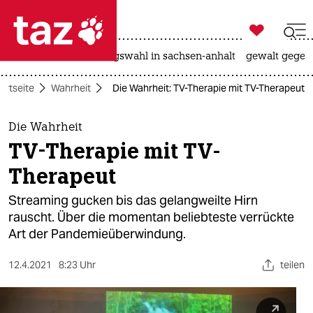

taz zahl ich
hitze
surfen
landtagswahl in sachsen-anhalt
gewalt gegen

taz zahl ich
artseite
Wahrheit
Die Wahrheit: TV-Therapie mit TV-Therapeut
taz zahl ich
themen
Die Wahrheit
TV-Therapie mit TV-
politik
Therapeut
öko
Streaming gucken bis das gelangweilte Hirn
rauscht. Über die momentan beliebteste verrückte
gesellschaft
Art der Pandemieüberwindung.
kultur
12.4.2021
8:23 Uhr
teilen
sport