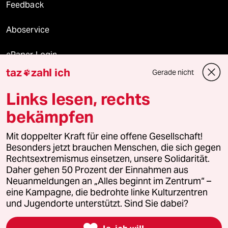
Feedback
Aboservice
ePaper Login
taz
zahl ich
Gerade nicht

Downloads für Abonnierende
Links lesen, rechts
bekämpfen
© 2026 taz Verlags und Vertriebs GmbH
Mit doppelter Kraft für eine offene Gesellschaft!
Alle Rechte vorbehalten. Bei rechtlichen Fragen oder für Genehmigungen
wenden Sie sich bitte an
lizenzen@taz.de
Besonders jetzt brauchen Menschen, die sich gegen
Rechtsextremismus einsetzen, unsere Solidarität.
Daher gehen 50 Prozent der Einnahmen aus
Feedback
Redaktionsstatut
Kommune-Richtlinien
KI-
Neuanmeldungen an „Alles beginnt im Zentrum“ –
eine Kampagne, die bedrohte linke Kulturzentren
Leitlinie
Informant
Datenschutz
Impressum
AGB
und Jugendorte unterstützt. Sind Sie dabei?
Seitenwende
Einwilligungen widerrufen (Ads)