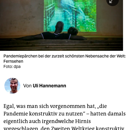
berlin
nord
wahrheit
verlag
verlag
Pandemiepärchen bei der zurzeit schönsten Nebensache der Welt:
Fernsehen
veranstaltungen
Foto: dpa
shop
fragen & hilfe
Von
Uli Hannemann
unterstützen
Egal, was man sich vorgenommen hat, „die
abo
Pandemie konstruktiv zu nutzen“ – hatten damals
genossenschaft
eigentlich auch irgendwelche Hirnis
vorgeschlagen, den Zweiten Weltkrieg konstruktiv