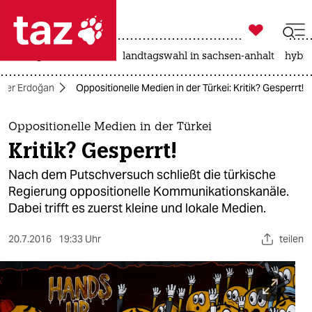

taz zahl ich
niedrigwasser
rente
landtagswahl in sachsen-anhalt
hybri

taz zahl ich
nter Erdoğan
Oppositionelle Medien in der Türkei: Kritik? Gesperrt!
taz zahl ich
themen
Oppositionelle Medien in der Türkei
Kritik? Gesperrt!
politik
Nach dem Putschversuch schließt die türkische
öko
Regierung oppositionelle Kommunikationskanäle.
Dabei trifft es zuerst kleine und lokale Medien.
gesellschaft
20.7.2016
19:33 Uhr
teilen
kultur
sport