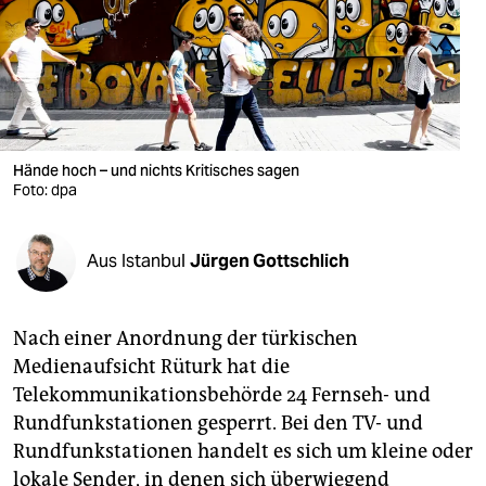
berlin
nord
wahrheit
verlag
Hände hoch – und nichts Kritisches sagen
Foto: dpa
verlag
veranstaltungen
Aus Istanbul
Jürgen Gottschlich
shop
fragen & hilfe
Nach einer Anordnung der türkischen
unterstützen
Medienaufsicht Rüturk hat die
Telekommunikationsbehörde 24 Fernseh- und
abo
Rundfunkstationen gesperrt. Bei den TV- und
genossenschaft
Rundfunkstationen handelt es sich um kleine oder
lokale Sender, in denen sich überwiegend