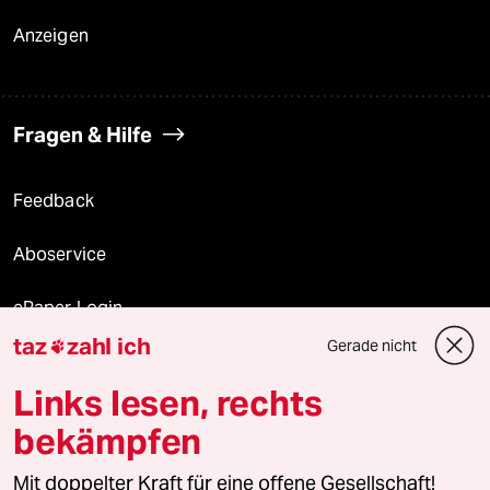
Anzeigen
Fragen & Hilfe
Feedback
Aboservice
ePaper Login
taz
zahl ich
Gerade nicht

Downloads für Abonnierende
Links lesen, rechts
bekämpfen
© 2026 taz Verlags und Vertriebs GmbH
Mit doppelter Kraft für eine offene Gesellschaft!
Alle Rechte vorbehalten. Bei rechtlichen Fragen oder für Genehmigungen