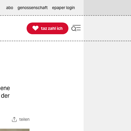
abo
genossenschaft
epaper login

taz zahl ich
taz zahl ich
lene
 der
teilen