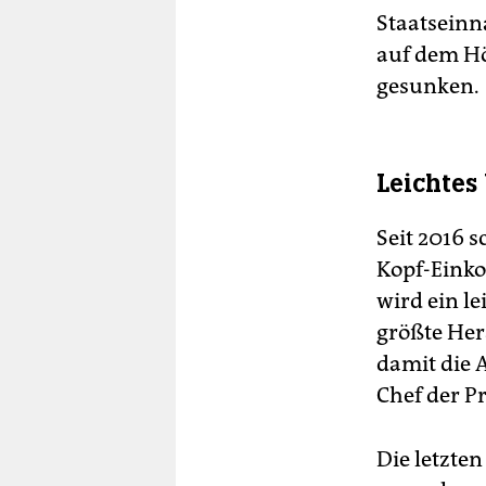
Staatseinn
auf dem Hö
gesunken.
Leichtes
Seit 2016 
Kopf-Einko
wird ein l
größte Her
damit die 
Chef der P
Die letzte