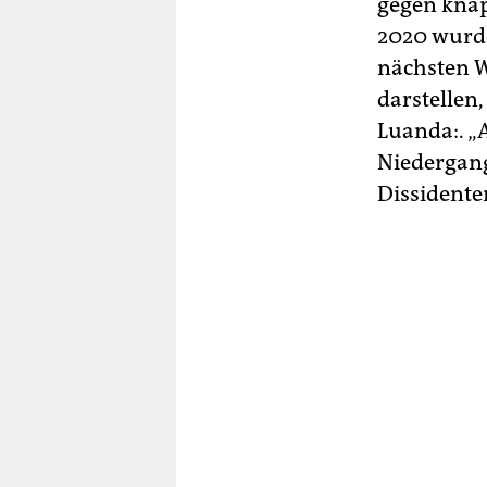
gegen knap
2020 wurde
nächsten W
darstellen,
Luanda:. „
Niedergang
Dissidente