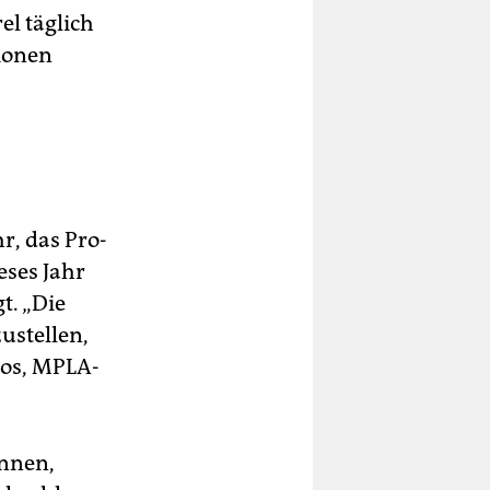
el täglich
ionen
r, das Pro-
eses Jahr
t. „Die
ustellen,
tos, MPLA-
onnen,