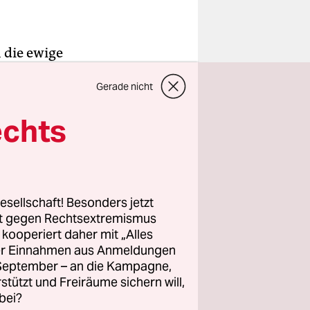
 die ewige
egung)
Gerade nicht
nskräfte
hnet die
echts
ardo dos
lger João
 Politik
esellschaft! Besonders jetzt
rt gegen Rechtsextremismus
st die
z kooperiert daher mit „Alles
ller Einnahmen aus Anmeldungen
uen
. September – an die Kampagne,
 Koalition
rstützt und Freiräume sichern will,
 totale
bei?