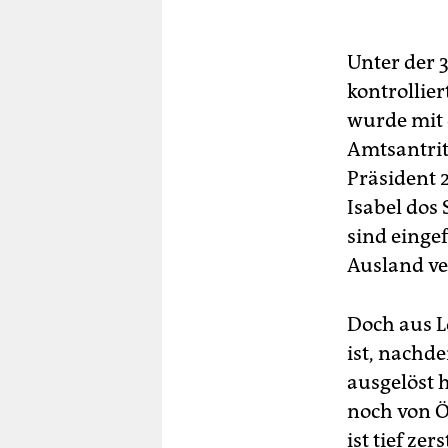
Unter der 
kontrollie
wurde mit 
Amtsantrit
Präsident 
Isabel dos
sind eingef
Ausland ve
Doch aus L
ist, nachd
ausgelöst 
noch von Öl
ist tief ze