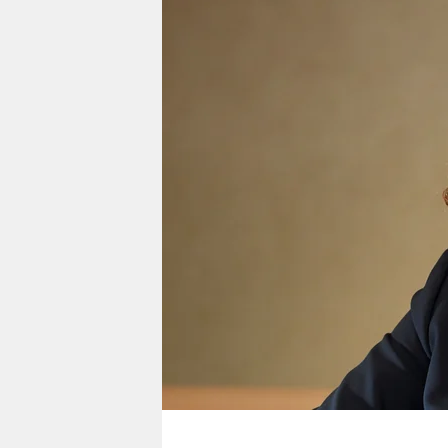
berlin
nord
wahrheit
verlag
verlag
veranstaltungen
shop
fragen & hilfe
unterstützen
abo
genossenschaft