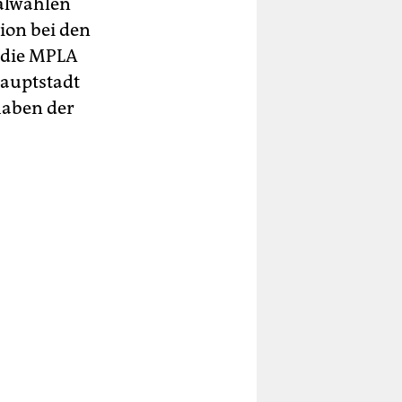
alwahlen
ion bei den
 die MPLA
Hauptstadt
haben der