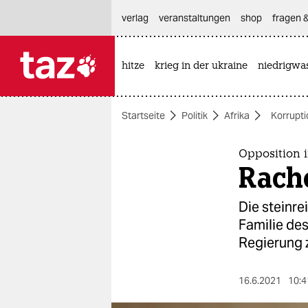
hautnavigation anspringen
hauptinhalt anspringen
footer anspringen
verlag
veranstaltungen
shop
fragen &
hitze
krieg in der ukraine
niedrigwa

taz zahl ich
taz zahl ich
Startseite
Politik
Afrika
Korrupti
themen
politik
Opposition 
Rach
öko
Die steinre
gesellschaft
Familie de
Regierung 
kultur
sport
16.6.2021
10:4