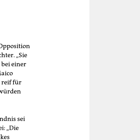
 Opposition
hter. „Sie
 bei einer
Maico
reif für
 würden
ndnis sei
i: „Die
lkes