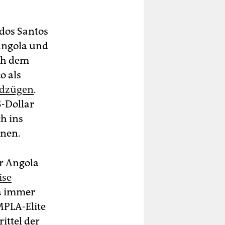
dos Santos
 Angola und
ach dem
o als
ldzügen
.
S-Dollar
ch ins
hnen.
r Angola
ise
la immer
MPLA-Elite
rittel der