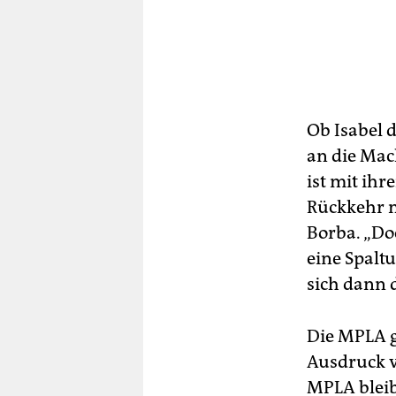
Ob Isabel d
an die Mac
ist mit ihr
Rückkehr n
Borba. „Doc
eine Spalt
sich dann 
Die MPLA g
Ausdruck vo
MPLA bleib