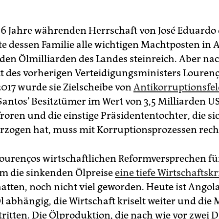
36 Jahre währenden Herrschaft von José Eduardo 
rte dessen Familie alle wichtigen Machtposten in
den Ölmilliarden des Landes steinreich. Aber n
t des vorherigen Verteidigungsministers Lourenç
2017 wurde sie Zielscheibe von
Antikorruptionsfe
 Santos’ Besitztümer im Wert von 3,5 Milliarden U
roren und die einstige Präsidententochter, die si
rzogen hat, muss mit Korruptionsprozessen rec
ourenços wirtschaftlichen Reformversprechen fü
em die sinkenden Ölpreise
eine tiefe Wirtschaftskr
hatten, noch nicht viel geworden. Heute ist Ango
 abhängig, die Wirtschaft kriselt weiter und die 
rstritten. Die Ölproduktion, die nach wie vor zwei D