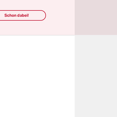
zu
ischen
Schon dabei!
t seiner