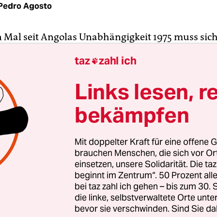
Pedro Agosto
 Mal seit Angolas Unabhängigkeit 1975 muss sich
spartei MPLA (Angolanische Volksbefreiungsbew
taz
zahl ich

ihre Zukunft machen. Die wichtigsten Oppositio
ne Koalition bei den Wahlen 2022 – und ausgerec
Links lesen, r
ächtige Familie des Langzeitpräsidenten José Edu
bekämpfen
 sich seit dessen Rücktritt 2017 mit seinem Nachfo
rkracht hat, könnte dies für eine Rückkehr in die
Mit doppelter Kraft für eine offene G
brauchen Menschen, die sich vor O
 Santos, die ehemalige Präsidententochter und ein
einsetzen, unsere Solidarität. Die ta
beginnt im Zentrum“. 50 Prozent a
rau Afrikas, wird als mögliche Anführerin der ne
bei taz zahl ich gehen – bis zum 30
PF (Vereinigte Patriotische Front) genannt. Diese
die linke, selbstverwaltete Orte unte
den ehemaligen Rebellen der Unita (Union für die
bevor sie verschwinden. Sind Sie da