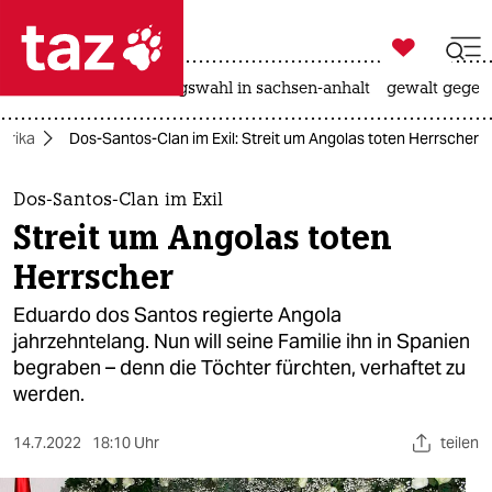

taz zahl ich
hitze
surfen
landtagswahl in sachsen-anhalt
gewalt gegen

taz zahl ich
Afrika
Dos-Santos-Clan im Exil: Streit um Angolas toten Herrscher
taz zahl ich
themen
Dos-Santos-Clan im Exil
Streit um Angolas toten
politik
Herrscher
öko
Eduardo dos Santos regierte Angola
jahrzehntelang. Nun will seine Familie ihn in Spanien
gesellschaft
begraben – denn die Töchter fürchten, verhaftet zu
werden.
kultur
sport
14.7.2022
18:10 Uhr
teilen