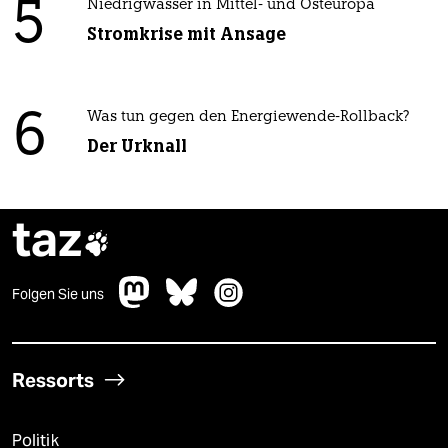
5
Niedrigwasser in Mittel- und Osteuropa
Stromkrise mit Ansage
6
Was tun gegen den Energiewende-Rollback?
Der Urknall
taz

Folgen Sie uns
Ressorts
Politik