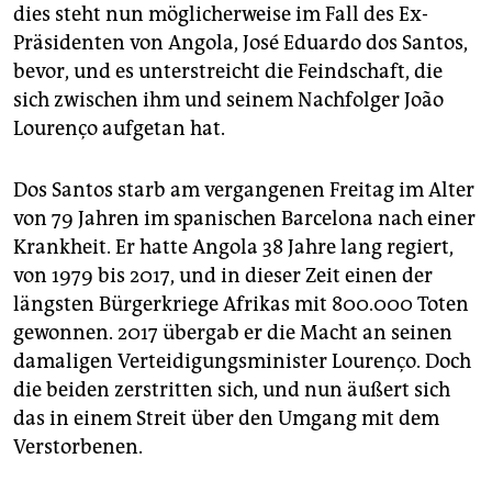
epaper login
dies steht nun möglicherweise im Fall des Ex-
Präsidenten von Angola, José Eduar­do dos Santos,
bevor, und es unterstreicht die Feindschaft, die
sich zwischen ihm und seinem Nachfolger João
Lourenço aufgetan hat.
Dos Santos starb am vergangenen Freitag im Alter
von 79 Jahren im spanischen Barcelona nach einer
Krankheit. Er hatte Angola 38 Jahre lang regiert,
von 1979 bis 2017, und in dieser Zeit einen der
längsten Bürgerkriege Afrikas mit 800.000 Toten
gewonnen. 2017 übergab er die Macht an seinen
damaligen Verteidigungsminister Lourenço. Doch
die beiden zerstritten sich, und nun äußert sich
das in einem Streit über den Umgang mit dem
Verstorbenen.