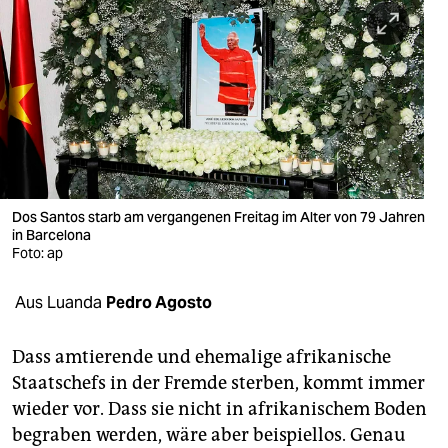
berlin
nord
wahrheit
verlag
verlag
veranstaltungen
Dos Santos starb am vergangenen Freitag im Alter von 79 Jahren
in Barcelona
Foto: ap
shop
fragen & hilfe
Aus Luanda
Pedro Agosto
unterstützen
Dass amtierende und ehemalige afrikanische
abo
Staatschefs in der Fremde sterben, kommt immer
wieder vor. Dass sie nicht in afrikanischem Boden
genossenschaft
begraben werden, wäre aber beispiellos. Genau