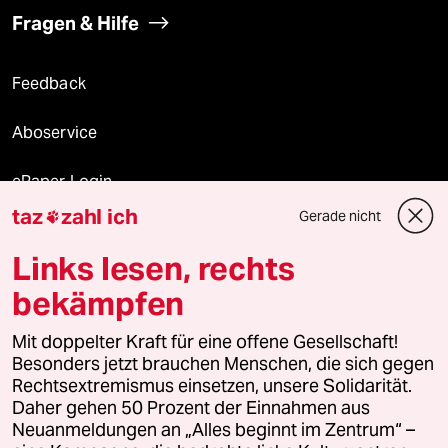
Fragen & Hilfe
Feedback
Aboservice
ePaper Login
taz
zahl ich
Gerade nicht

Downloads für Abonnierende
Links lesen, rechts
bekämpfen
© 2026 taz Verlags und Vertriebs GmbH
Mit doppelter Kraft für eine offene Gesellschaft!
Alle Rechte vorbehalten. Bei rechtlichen Fragen oder für Genehmigungen
wenden Sie sich bitte an
lizenzen@taz.de
Besonders jetzt brauchen Menschen, die sich gegen
Rechtsextremismus einsetzen, unsere Solidarität.
Daher gehen 50 Prozent der Einnahmen aus
Feedback
Redaktionsstatut
Kommune-Richtlinien
KI-
Neuanmeldungen an „Alles beginnt im Zentrum“ –