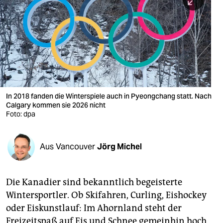
berlin
nord
wahrheit
verlag
verlag
In 2018 fanden die Winterspiele auch in Pyeongchang statt. Nach
Calgary kommen sie 2026 nicht
veranstaltungen
Foto: dpa
shop
fragen & hilfe
Aus Vancouver
Jörg Michel
unterstützen
Die Kanadier sind bekanntlich begeisterte
abo
Wintersportler. Ob Skifahren, Curling, Eishockey
genossenschaft
oder Eiskunstlauf: Im Ahornland steht der
Freizeitspaß auf Eis und Schnee gemeinhin hoch