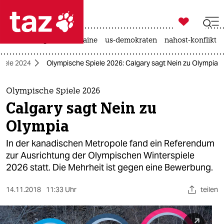

taz zahl ich
hitze
krieg in der ukraine
us-demokraten
nahost-konflikt

taz zahl ich
iele 2024
Olympische Spiele 2026: Calgary sagt Nein zu Olympia
taz zahl ich
themen
Olympische Spiele 2026
Calgary sagt Nein zu
politik
Olympia
öko
In der kanadischen Metropole fand ein Referendum
zur Ausrichtung der Olympischen Winterspiele
gesellschaft
2026 statt. Die Mehrheit ist gegen eine Bewerbung.
kultur
14.11.2018
11:33 Uhr
teilen
sport