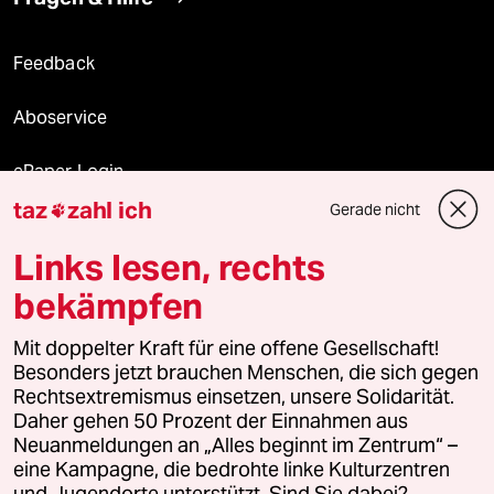
Feedback
Aboservice
ePaper Login
taz
zahl ich
Gerade nicht

Downloads für Abonnierende
Links lesen, rechts
bekämpfen
© 2026 taz Verlags und Vertriebs GmbH
Mit doppelter Kraft für eine offene Gesellschaft!
Alle Rechte vorbehalten. Bei rechtlichen Fragen oder für Genehmigungen
wenden Sie sich bitte an
lizenzen@taz.de
Besonders jetzt brauchen Menschen, die sich gegen
Rechtsextremismus einsetzen, unsere Solidarität.
Daher gehen 50 Prozent der Einnahmen aus
Feedback
Redaktionsstatut
Kommune-Richtlinien
KI-
Neuanmeldungen an „Alles beginnt im Zentrum“ –
eine Kampagne, die bedrohte linke Kulturzentren
Leitlinie
Informant
Datenschutz
Impressum
AGB