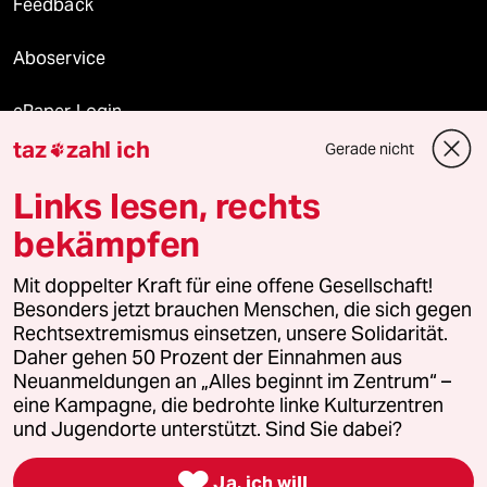
Feedback
Aboservice
ePaper Login
taz
zahl ich
Gerade nicht

Downloads für Abonnierende
Links lesen, rechts
bekämpfen
© 2026 taz Verlags und Vertriebs GmbH
Mit doppelter Kraft für eine offene Gesellschaft!
Alle Rechte vorbehalten. Bei rechtlichen Fragen oder für Genehmigungen
wenden Sie sich bitte an
lizenzen@taz.de
Besonders jetzt brauchen Menschen, die sich gegen
Rechtsextremismus einsetzen, unsere Solidarität.
Daher gehen 50 Prozent der Einnahmen aus
Feedback
Redaktionsstatut
Kommune-Richtlinien
KI-
Neuanmeldungen an „Alles beginnt im Zentrum“ –
eine Kampagne, die bedrohte linke Kulturzentren
Leitlinie
Informant
Datenschutz
Impressum
AGB
und Jugendorte unterstützt. Sind Sie dabei?
Seitenwende
Einwilligungen widerrufen (Ads)

Ja, ich will