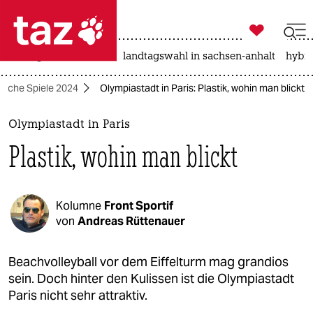

taz zahl ich
niedrigwasser
rente
landtagswahl in sachsen-anhalt
hybri

taz zahl ich
ische Spiele 2024
Olympiastadt in Paris: Plastik, wohin man blickt
taz zahl ich
themen
Olympiastadt in Paris
Plastik, wohin man blickt
politik
öko
Kolumne
Front Sportif
gesellschaft
von
Andreas Rüttenauer
kultur
Beachvolleyball vor dem Eiffelturm mag grandios
sein. Doch hinter den Kulissen ist die Olympiastadt
sport
Paris nicht sehr attraktiv.