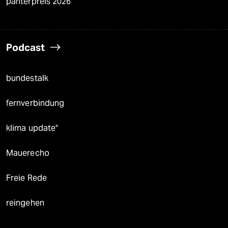
panterpreis 2026
Podcast
bundestalk
fernverbindung
klima update°
Mauerecho
Freie Rede
reingehen