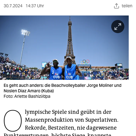
berlin
30.7.2024
14:37 Uhr
teilen
nord
wahrheit
verlag
verlag
veranstaltungen
shop
Es geht auch anders: die Beachvolleyballer Jorge Moliner und
fragen & hilfe
Noslen Diaz Amaro (Kuba)
Foto: Arlette Bashizi/dpa
unterstützen
O
lympische Spiele sind geübt in der
abo
Massenproduktion von Superlativen.
genossenschaft
Rekorde, Bestzeiten, nie dagewesene
Punktewertungen, höchste Siege, knappste