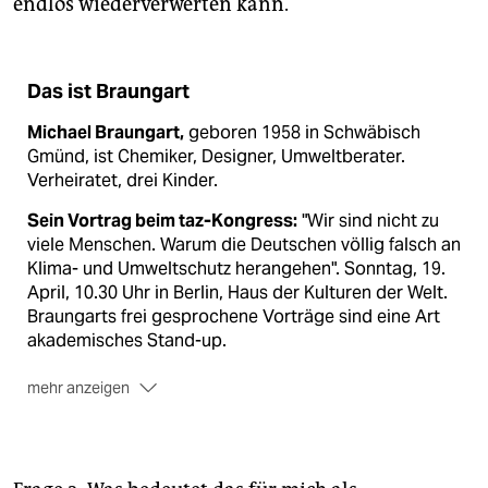
endlos wiederverwerten kann.
Das ist Braungart
Michael Braungart,
geboren 1958 in Schwäbisch
Gmünd, ist Chemiker, Designer, Umweltberater.
Verheiratet, drei Kinder.
Sein Vortrag beim taz-Kongress:
"Wir sind nicht zu
viele Menschen. Warum die Deutschen völlig falsch an
Klima- und Umweltschutz herangehen". Sonntag, 19.
April, 10.30 Uhr in Berlin, Haus der Kulturen der Welt.
Braungarts frei gesprochene Vorträge sind eine Art
akademisches Stand-up.
mehr anzeigen
Publikumsrezensionen
eines Braungart-Auftritts bei
www.utopia.de
:
Pro:
"Endlich mal jemand, der aufzeigt, dass wir keine