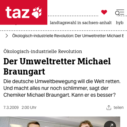

taz zahl ich
niedrigwasser
rente
landtagswahl in sachsen-anhalt
hybri

taz zahl ich
um
Ökologisch-industrielle Revolution: Der Umweltretter Michael B
taz zahl ich
themen
Ökologisch-industrielle Revolution
Der Umweltretter Michael
politik
Braungart
öko
Die deutsche Umweltbewegung will die Welt retten.
Und macht alles nur noch schlimmer, sagt der
gesellschaft
Chemiker Michael Braungart. Kann er es besser?
kultur
7.3.2009
2:00 Uhr
teilen
sport