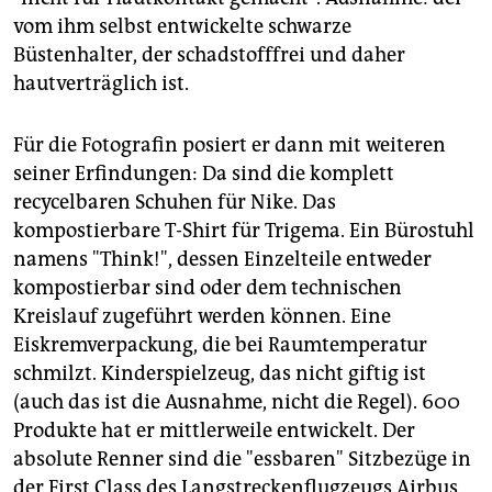
Der Mensch
soll ein "Nützling" sein und mit
vom ihm selbst entwickelte schwarze
großzügigem Konsumverhalten sich, anderen und der
Büstenhalter, der schadstofffrei und daher
Umwelt nutzen. Vorbild ist die Natur: "Werdet wie die
hautverträglich ist.
Ameisen."
Braungarts Ökoeffektivität
steht im Gegensatz zur
Für die Fotografin posiert er dann mit weiteren
Ökoeffizienz,
das heißt viel weniger Energie und
seiner Erfindungen: Da sind die komplett
Stoffe verbrauchen durch Effizienz (besser
produzieren) und Suffizienz (weniger konsumieren).
recycelbaren Schuhen für Nike. Das
kompostierbare T-Shirt für Trigema. Ein Bürostuhl
Braungarts Rematerialisierung
(denselben Stoff
namens "Think!", dessen Einzelteile entweder
immer wieder verwenden) steht im Gegensatz zu
kompostierbar sind oder dem technischen
Dematerialisierung
(weniger Stoff verwenden).
Kreislauf zugeführt werden können. Eine
Eiskremverpackung, die bei Raumtemperatur
schmilzt. Kinderspielzeug, das nicht giftig ist
(auch das ist die Ausnahme, nicht die Regel). 600
Produkte hat er mittlerweile entwickelt. Der
absolute Renner sind die "essbaren" Sitzbezüge in
der First Class des Langstreckenflugzeugs Airbus