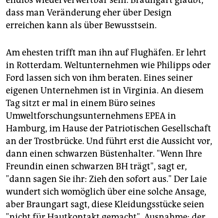
endlos wiederverwertbar sein. Braungart glaubt,
Fachbegriff ist: Ökoeffektivität.
dass man Veränderung eher über Design
erreichen kann als über Bewusstsein.
Produkte werden in
zwei geschlossenen Kreisläufen
so intelligent hergestellt, dass sie komplett
wiederverwendbar sind und schadstofffrei in die
Am ehesten trifft man ihn auf Flughäfen. Er lehrt
Natur zurückkehren oder als Rohstoff neu genutzt
in Rotterdam. Weltunternehmen wie Philipps oder
werden können:
Ford lassen sich von ihm beraten. Eines seiner
1. Biologischer Kreislauf:
für Verbrauchsgüter, das
eigenen Unternehmen ist in Virginia. An diesem
sind Produkte wie Wasch- oder Spülmittel, die
Tag sitzt er mal in einem Büro seines
komplett aufgebraucht werden.
Umweltforschungsunternehmens EPEA in
2. Technischer Kreislauf:
für Gebrauchsgüter, die
Hamburg, im Hause der Patriotischen Gesellschaft
gebraucht, aber nicht aufgebraucht oder verbraucht
an der Trostbrücke. Und führt erst die Aussicht vor,
werden (z. B. Autos).
dann einen schwarzen Büstenhalter. "Wenn Ihre
Freundin einen schwarzen BH trägt", sagt er,
Der Begriff "Verbraucher"
ist damit abgeschafft. Es
wird ja nicht mehr "verbraucht".
"dann sagen Sie ihr: Zieh den sofort aus." Der Laie
wundert sich womöglich über eine solche Ansage,
Der Begriff "schädlich"
ebenso, alle Produkte sollen
aber Braungart sagt, diese Kleidungsstücke seien
"nützlich" sein.
"nicht für Hautkontakt gemacht". Ausnahme: der