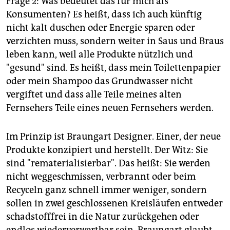
Frage 2: Was bedeutet das für mich als
Lebewesen sind, die vor lauter Schuldgefühlen nicht
Konsumenten? Es heißt, dass ich auch künftig
mehr aus den Augen sehen dürfen."
nicht kalt duschen oder Energie sparen oder
Contra:
"Nicht nur, dass er durch Verwerfung von
verzichten muss, sondern weiter in Saus und Braus
Begriffen wie "Nachhaltigkeit" versucht, schriller
leben kann, weil alle Produkte nützlich und
rüberzukommen. Viel schlimmer finde ich, dass er die
"gesund" sind. Es heißt, dass mein Toilettenpapier
Zeit, bis alles nach dem Ökoeffektivitäts-Konzept
oder mein Shampoo das Grundwasser nicht
produziert wird, ausklammert und
Vermeidungsstrategien auch für die "Übergangszeit"
vergiftet und dass alle Teile meines alten
als überflüssig erscheinen lässt.
Fernsehers Teile eines neuen Fernsehers werden.
Das Buch:
Michael Braungart, William McDonough:
"Einfach intelligent produzieren. Cradle to cradle".
Im Prinzip ist Braungart Designer. Einer, der neue
2008, 10,90 Euro
Produkte konzipiert und herstellt. Der Witz: Sie
sind "rematerialisierbar". Das heißt: Sie werden
Das neue Buch:
Braungart, McDonough (Hg): "Die
nächste industrielle Revolution. Die Cradle to Cradle-
nicht weggeschmissen, verbrannt oder beim
Community" (EVA, 25 Euro )
Recyceln ganz schnell immer weniger, sondern
sollen in zwei geschlossenen Kreisläufen entweder
Die Cradle to Cradle Theorie:
("Von der Wiege zur
schadstofffrei in die Natur zurückgehen oder
Wiege") ist das Konzept einer abfallfreien Wirtschaft
von Michael Braungart und William McDonough. Der