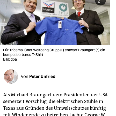
berlin
nord
wahrheit
verlag
verlag
Für Trigema-Chef Wolfgang Grupp (l.) entwarf Braungart (r.) ein
kompostierbares T-Shirt
veranstaltungen
Bild: dpa
shop
fragen & hilfe
Von
Peter Unfried
unterstützen
Als Michael Braungart dem Präsidenten der USA
abo
seinerzeit vorschlug, die elektrischen Stühle in
genossenschaft
Texas aus Gründen des Umweltschutzes künftig
mit Windenergie zu betreiben, lachte George W.