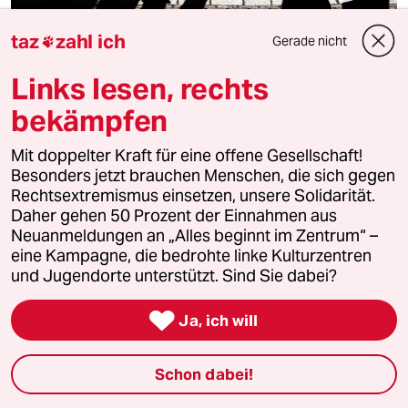
taz
zahl ich
Gerade nicht

Industriedesigner über „Cradle to Cradle“
„Die Natur lebt von Verschwendung“
Links lesen, rechts
Konsum ohne schlechtes Gewissen verspricht das
bekämpfen
Konzept „Von Wiege zu Wiege“. Der Designer Michael
Braungart erklärt, warum die Moral des Verzichts unötig
Mit doppelter Kraft für eine offene Gesellschaft!
ist.
Besonders jetzt brauchen Menschen, die sich gegen
Interview von
Reiner Metzger
Rechtsextremismus einsetzen, unsere Solidarität.
Daher gehen 50 Prozent der Einnahmen aus
Neuanmeldungen an „Alles beginnt im Zentrum“ –
eine Kampagne, die bedrohte linke Kulturzentren
und Jugendorte unterstützt. Sind Sie dabei?

Ja, ich will
Schon dabei!