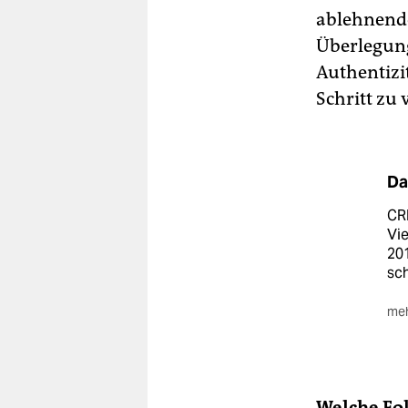
ablehnende
Überlegung
Authentizi
Schritt zu v
Da
CRI
Vie
20
sch
meh
Bei
For
mit
Me
Welche Fol