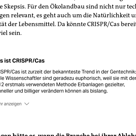
 Skepsis. Für den Ökolandbau sind nicht nur te
en relevant, es geht auch um die Natürlichkeit u
tät der Lebensmittel. Da könnte CRISPR/Cas bereit
iel sein.
s ist CRISPR/Cas
SPR/Cas ist zurzeit der bekannteste Trend in der Gentechnik
le Wissenschaftler sind geradezu euphorisch, weil sie mit de
12 erstmals verwendeten Methode Erbanlagen gezielter,
neller und billiger verändern können als bislang.
r anzeigen
 älteren Gentechnikverfahren wie der Genkanone schossen d
scher artfremde Gene in das Erbgut und zerstörten dabei
unter auch funktionstüchtige Teile. Zudem mussten bei dies
thoden aus technischen Gründen auch Gene eingebaut werd
gen hätte es, wenn die Branche bei ihrer Able