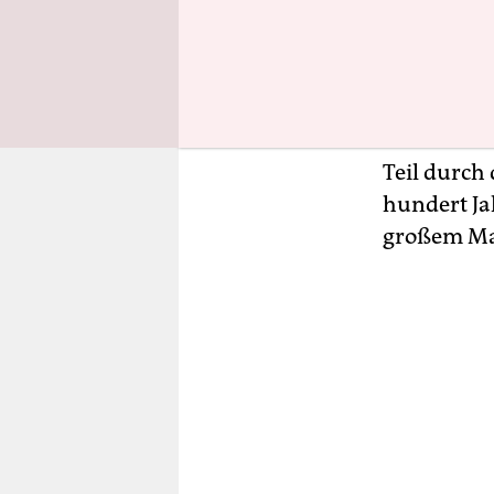
Welche An
Man kann z
oder Resis
moderne So
Teil durch 
hundert Ja
großem Maß