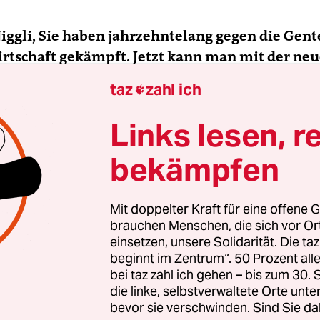
Niggli, Sie haben jahrzehntelang gegen die Gent
rtschaft gekämpft. Jetzt kann man mit der ne
thode „CRISPR/Cas“ Pflanzen und andere Lebe
taz
zahl ich

und genauer manipulieren als mit den bisheri
 Müssen Sie Ihre Haltung zur Gentechnik ände
Links lesen, r
bekämpfen
CRISPR/Cas hat großes Potenzial. Sie hat aber wi
e auch Risiken und kann falsch verwendet werde
 für jede Anwendung einzeln bewerten, statt dies
Mit doppelter Kraft für eine offene G
bzulehnen. Ich weiß jetzt schon Anwendungen, di
brauchen Menschen, die sich vor O
einsetzen, unsere Solidarität. Die ta
n muss schauen, wie die Risiken im Vergleich z
beginnt im Zentrum“. 50 Prozent a
sungen für die Probleme sind, bei denen man sie
bei taz zahl ich gehen – bis zum 30
die linke, selbstverwaltete Orte unte
bevor sie verschwinden. Sind Sie da