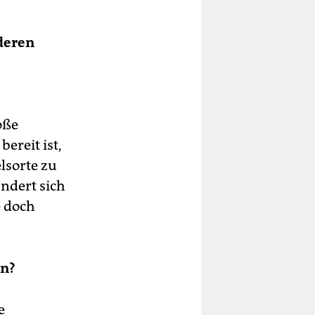
deren
oße
bereit ist,
elsorte zu
ändert sich
e doch
en?
e