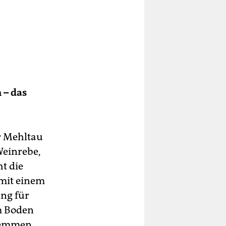
 – das
er Mehltau
Weinrebe,
t die
 mit einem
ung für
im Boden
 hemmen