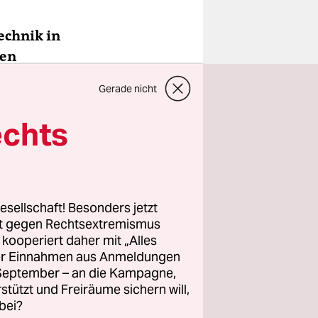
echnik in
uen
wesen viel
Gerade nicht
gen
rn?
echts
e jede
n. Das
e Technik
esellschaft! Besonders jetzt
e Sinn
rt gegen Rechtsextremismus
z kooperiert daher mit „Alles
u denen
ller Einnahmen aus Anmeldungen
 einsetzen
. September – an die Kampagne,
rstützt und Freiräume sichern will,
bei?