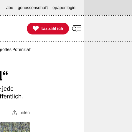
abo
genossenschaft
epaper login

taz zahl ich
taz zahl ich
roßes Potenzial“
l“
e jede
fentlich.
teilen