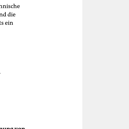
chnische
nd die
s ein
:
r
ie
en
en,
hnung von