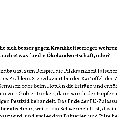
die sich besser gegen Krankheitserreger wehren
auch etwas für die Ökolandwirtschaft, oder?
landbau ist zum Beispiel die Pilzkrankheit Falsch
tes Problem. Sie reduziert bei der Kartoffel, der 
 Gemüsen oder beim Hopfen die Erträge und erhöh
nn wir Ökobier trinken, dann wurde der Hopfen
igen Pestizid behandelt. Das Ende der EU-Zulass
aber absehbar, weil es ein Schwermetall ist, das 
baut wird, und weil es dort Bakterien und Pilze