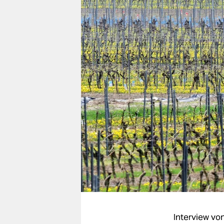
berlin
nord
wahrheit
verlag
verlag
veranstaltungen
shop
fragen & hilfe
unterstützen
abo
genossenschaft
Interview vo