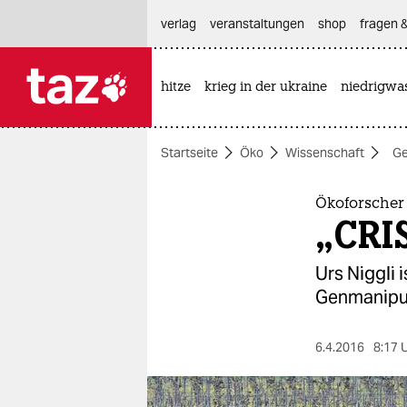
hautnavigation anspringen
hauptinhalt anspringen
footer anspringen
verlag
veranstaltungen
shop
fragen &
hitze
krieg in der ukraine
niedrigwa

taz zahl ich
taz zahl ich
Startseite
Öko
Wissenschaft
Ge
themen
politik
Ökoforscher
„CRIS
öko
Urs Niggli 
gesellschaft
Genmanipul
kultur
6.4.2016
8:17 
sport