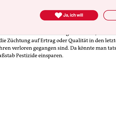
wendungen wären denn sinnvoll?

Ja, ich will
um Beispiel Gene für Krankheitsanfälligkeit au
tenzgene aus der verwandten Wildpflanze wieder 
rten einführen. Das sind Eigenschaften, die zu
die Züchtung auf Ertrag oder Qualität in den letz
hren verloren gegangen sind. Da könnte man tats
stab Pestizide einsparen.