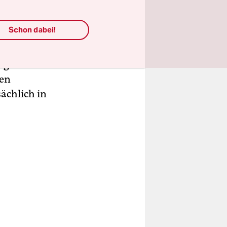
Schon dabei!
sschalten
in
m großen
ten
ächlich in