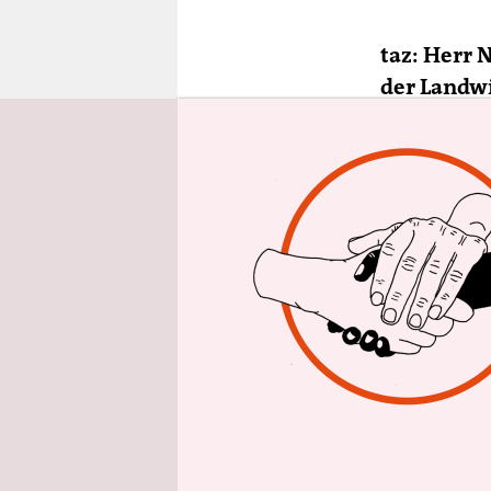
epaper login
taz: Herr 
der Landwi
Gentechme
einfacher 
Verfahren.
Urs Niggli:
Technologi
sollte man
generell a
machen. Ma
anderer Lö
will.