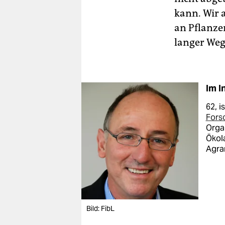
kann. Wir 
an Pflanze
langer Weg
Im I
62, i
Fors
Organ
Ökol
Agra
Bild: FibL