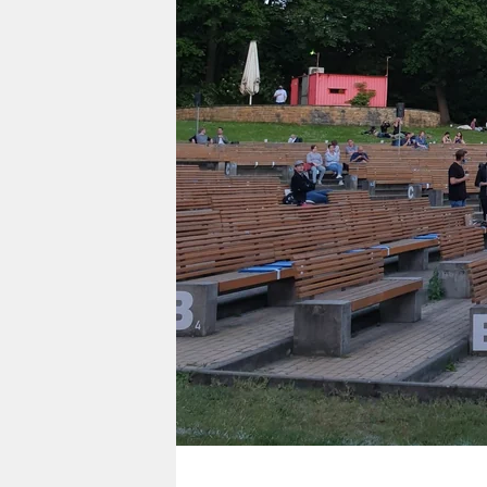
berlin
nord
wahrheit
verlag
verlag
veranstaltungen
shop
fragen & hilfe
unterstützen
abo
genossenschaft