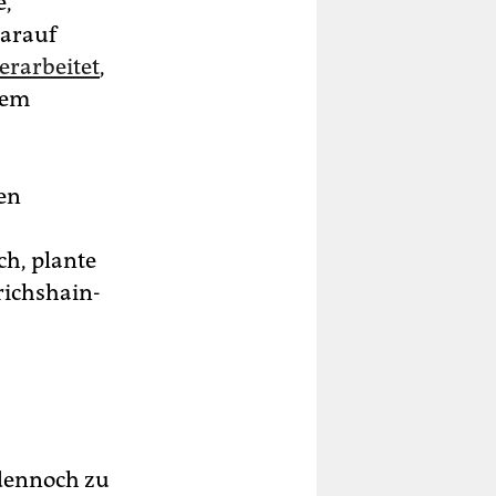
e,
darauf
erarbeitet
,
dem
en
ch, plante
richshain-
 dennoch zu