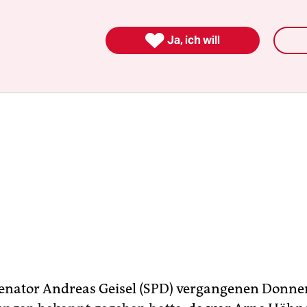
lagen in Sachen Hygiene und Abstand.

Ja, ich will
enator Andreas Geisel (SPD) vergangenen Donn