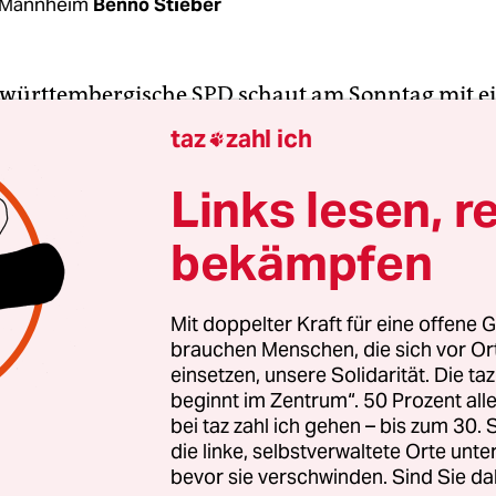
 Mannheim
Benno Stieber
-württembergische SPD schaut am Sonntag mit e
f die Oberbürgermeisterwahl in Mannheim. Denn
taz
zahl ich

 nach über 50 Jahren zum ersten Mal das Rathaus 
Wahlgang hatte der CDU-Kandidat Christian Spec
Links lesen, r
inhaber Peter Kurz (SPD) war nicht mehr angetre
bekämpfen
r letzten Jahres hatte der über 16 Jahre regiere
nd angekündigt, nicht noch einmal zu kandidiere
Mit doppelter Kraft für eine offene G
brauchen Menschen, die sich vor O
artet, dass der international renommierte
einsetzen, unsere Solidarität. Die ta
litiker und Städtetagspräsident den Start der
beginnt im Zentrum“. 50 Prozent a
tenschau in diesem Frühjahr in Mannheim als S
bei taz zahl ich gehen – bis zum 30
itte Amtszeit nutzt.
die linke, selbstverwaltete Orte unte
bevor sie verschwinden. Sind Sie da