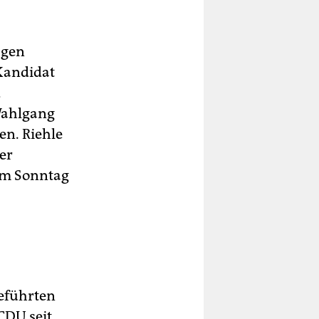
agen
-Kandidat
d
Wahlgang
n. Riehle
er
 am Sonntag
eführten
CDU seit