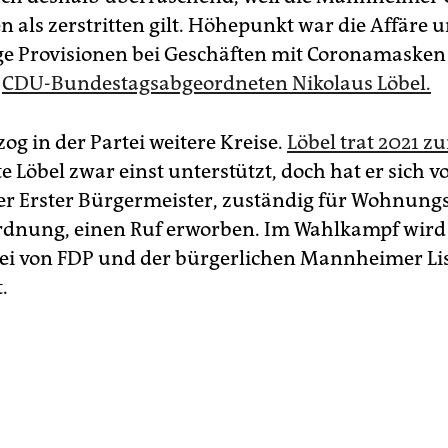
n als zerstritten gilt. Höhepunkt war die Affäre 
ige Provisionen bei Geschäften mit Coronamasken
n
CDU-Bundestagsabgeordneten Nikolaus Löbel.
zog in der Partei weitere Kreise.
Löbel trat 2021 z
e Löbel zwar einst unterstützt, doch hat er sich vo
er Erster Bürgermeister, zuständig für Wohnun
dnung, einen Ruf erworben. Im Wahlkampf wird
tei von FDP und der bürgerlichen Mannheimer Lis
.