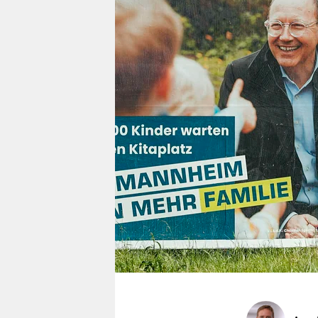
berlin
nord
wahrheit
verlag
verlag
veranstaltungen
shop
fragen & hilfe
unterstützen
abo
genossenschaft