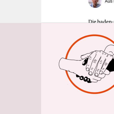
Aus
epaper login
Die baden
Zittern au
könnte sie
Im ersten 
vorn. Amts
Im Novembe
überrasche
hatten erw
Kommunalpo
Bundesgar
für eine dr