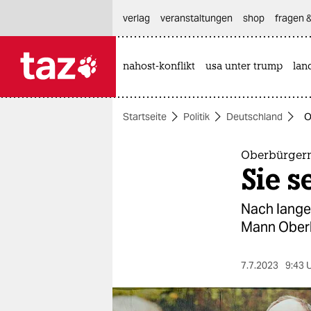
hautnavigation anspringen
hauptinhalt anspringen
footer anspringen
verlag
veranstaltungen
shop
fragen &
nahost-konflikt
usa unter trump
lan

taz zahl ich
taz zahl ich
Startseite
Politik
Deutschland
O
themen
politik
Oberbürger
Sie 
öko
Nach lange
gesellschaft
Mann Oberb
kultur
7.7.2023
9:43 
sport