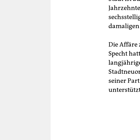
Jahrzehnte
sechsstell
damalige
Die Affäre 
Specht hatt
langjährig
Stadtneuor
seiner Par
unterstützt