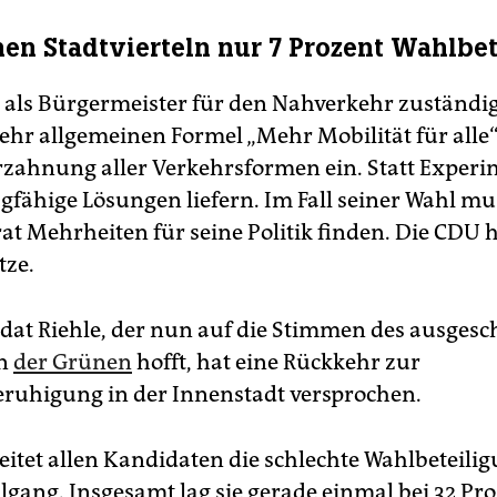
en Stadtvierteln nur 7 Prozent Wahlbe
 als Bürgermeister für den Nahverkehr zuständig i
sehr allgemeinen Formel „Mehr Mobilität für alle“
rzahnung aller Verkehrsformen ein. Statt Exper
agfähige Lösungen liefern. Im Fall seiner Wahl mu
t Mehrheiten für seine Politik finden. Die CDU h
tze.
at Riehle, der nun auf die Stimmen des ausges
en
der Grünen
hofft, hat eine Rückkehr zur
ruhigung in der Innenstadt versprochen.
eitet allen Kandidaten die schlechte Wahlbeteili
lgang. Insgesamt lag sie gerade einmal bei 32 Pro