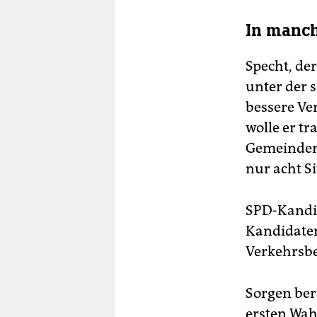
In manch
Specht, der
unter der 
bessere Ve
wolle er tr
Gemeindera
nur acht Si
SPD-Kandid
Kandidat
Verkehrsbe
Sorgen ber
ersten Wah