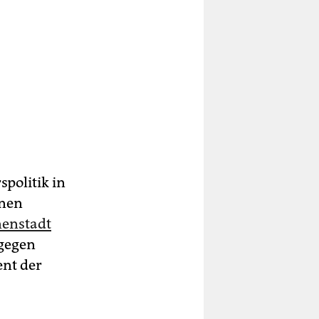
politik in
inen
nenstadt
agegen
ent der