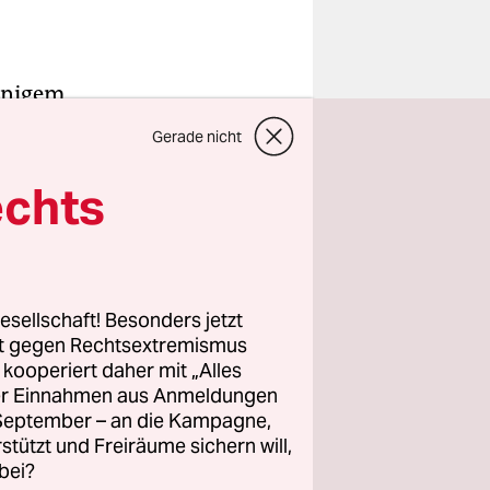
inigem
 dort
Gerade nicht
verlieren.
ht die Nase
echts
ten.
nde Kurz
n. Viele
esellschaft! Besonders jetzt
rt gegen Rechtsextremismus
z kooperiert daher mit „Alles
ller Einnahmen aus Anmeldungen
tartrampe
. September – an die Kampagne,
rstützt und Freiräume sichern will,
bei?