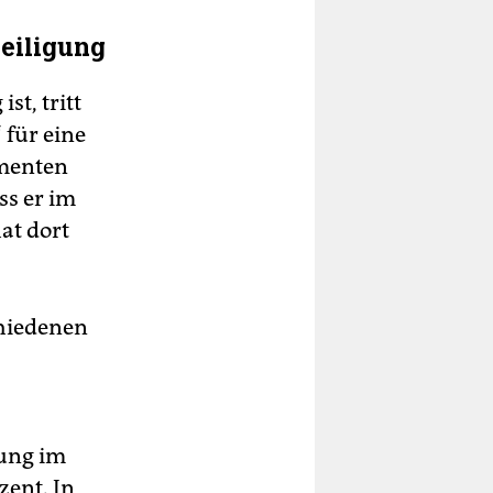
teiligung
st, tritt
 für eine
imenten
ss er im
at dort
chiedenen
gung im
zent. In