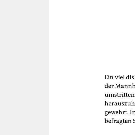
Ein viel d
der Mannhe
umstritten
herauszuha
gewehrt. I
befragten 