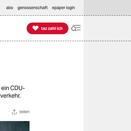
abo
genossenschaft
epaper login

taz zahl ich
taz zahl ich
 ein CDU-
verkehr.
teilen