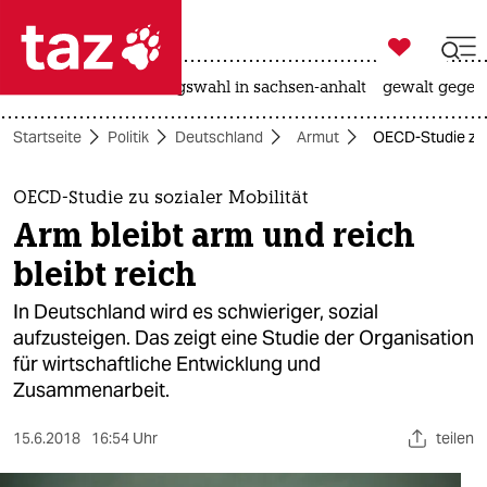

taz zahl ich
hitze
surfen
landtagswahl in sachsen-anhalt
gewalt gegen

taz zahl ich
Startseite
Politik
Deutschland
Armut
OECD-Studie zu s
taz zahl ich
themen
OECD-Studie zu sozialer Mobilität
Arm bleibt arm und reich
politik
bleibt reich
öko
In Deutschland wird es schwieriger, sozial
aufzusteigen. Das zeigt eine Studie der Organisation
gesellschaft
für wirtschaftliche Entwicklung und
Zusammenarbeit.
kultur
sport
15.6.2018
16:54 Uhr
teilen