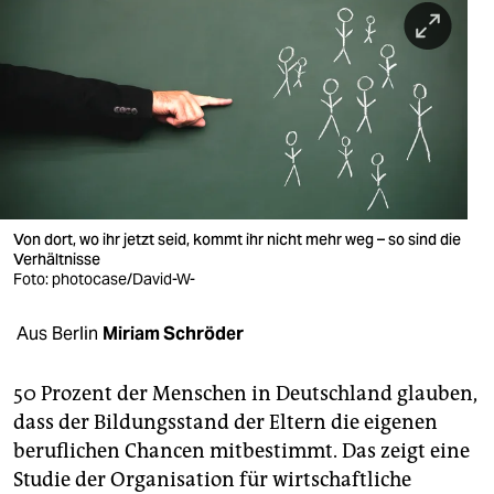
berlin
nord
wahrheit
verlag
verlag
veranstaltungen
Von dort, wo ihr jetzt seid, kommt ihr nicht mehr weg – so sind die
Verhältnisse
shop
Foto: photocase/David-W-
fragen & hilfe
Aus Berlin
Miriam Schröder
unterstützen
50 Prozent der Menschen in Deutschland glauben,
abo
dass der Bildungsstand der Eltern die eigenen
beruflichen Chancen mitbestimmt. Das zeigt eine
genossenschaft
Studie der Organisation für wirtschaftliche