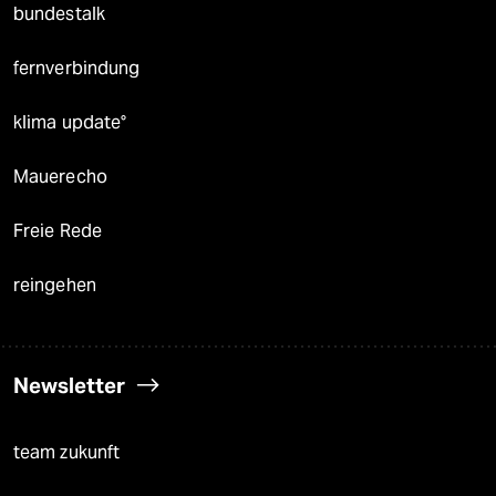
bundestalk
fernverbindung
klima update°
Mauerecho
Freie Rede
reingehen
Newsletter
team zukunft