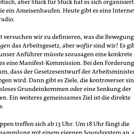
tisch, aber Stück für Stück hat es sich organisiert
ie ein Ameisenhaufen. Heute gibt es eine Interne
radio.
versuchen wir zu definieren, was die Bewegung i
egen
das Arbeitsgesetz, aber
wofür
sind wir? Es gi
unser Anführer müsste sozusagen eine konkrete I
 es eine Manifest-Kommission. Bei den Forderung
um, dass der Gesetzesentwurf der Arbeitsministe
en wird. Dann gibt es Ziele, die kontroverser sin
sloses Grundeinkommen oder eine Senkung der
en. Ein weiteres gemeinsames Ziel ist die direkte
e.
ppen treffen sich ab 13 Uhr. Um 18 Uhr fängt die
sammlung mit einem eigenen Soundsystem an, e