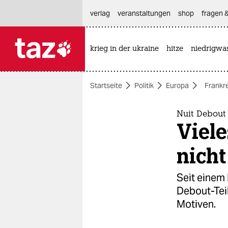
hautnavigation anspringen
hauptinhalt anspringen
footer anspringen
verlag
veranstaltungen
shop
fragen &
krieg in der ukraine
hitze
niedrigwa

taz zahl ich
taz zahl ich
Startseite
Politik
Europa
Frankr
themen
politik
Nuit Debout 
Viele
öko
nicht
gesellschaft
Seit einem 
kultur
Debout-Teil
Motiven.
sport