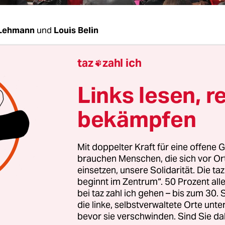
 Lehmann
und
Louis Belin
taz
zahl ich
Samstag, der 61. März der neuen Zeitrechnung – 

die Anhänger von Nuit Debout in Paris. Seit dem
Links lesen, r
die Tage weiter und treffen sich allabendlich zum
n. Am Anfang war es ein Protest gegen die geplan
bekämpfen
htsreform, durch die Kündigungen leichter und
n begrenzt werden sollen.
Mit doppelter Kraft für eine offene G
brauchen Menschen, die sich vor O
onat der „wachen Nächte“ ist jedoch viel passiert
einsetzen, unsere Solidarität. Die ta
le mehr Forderungen, Gianis Varoufakis war da, d
beginnt im Zentrum“. 50 Prozent a
bei taz zahl ich gehen – bis zum 30
at sich in Städten in ganz Frankreich ausgebrei
die linke, selbstverwaltete Orte unte
Veranstaltung kam es gelegentlich auch zu Konf
bevor sie verschwinden. Sind Sie da
lizei, wie am vergangenen Donnerstag, als Steine