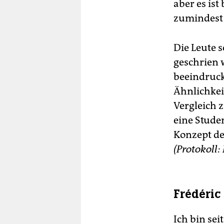
aber es is
zumindest 
Die Leute 
geschrien w
beeindruck
Ähnlichkei
Vergleich z
eine Stude
Konzept de
(Protokoll:
Frédéric 
Ich bin sei