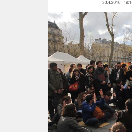
berlin
30.4.2016
19:1
nord
wahrheit
verlag
verlag
veranstaltungen
shop
fragen & hilfe
unterstützen
abo
genossenschaft