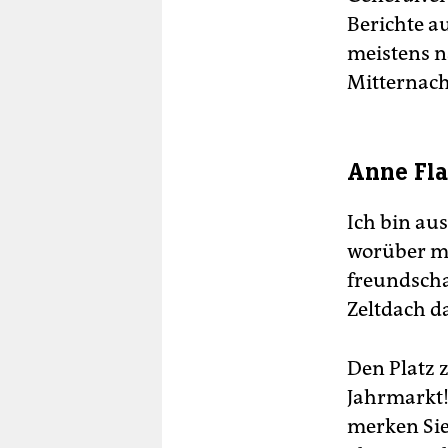
Berichte a
meistens 
Mitternach
Anne Fla
Ich bin au
worüber ma
freundscha
Zeltdach d
Den Platz 
Jahrmarkt!
merken Sie