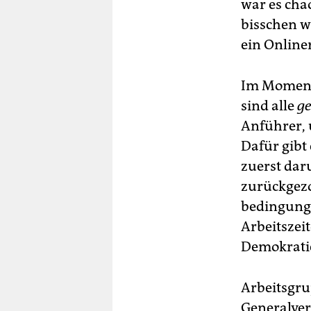
war es chao
bisschen w
ein Online
Im Moment 
sind alle
g
Anführer, 
Dafür gibt
zuerst dar
zurückgezog
bedingung
Arbeitszeit
Demokrati
Arbeitsgru
Generalver