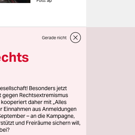
Foto: ap
behaupten
Gerade nicht
 31. März
echts
te
esellschaft! Besonders jetzt
rt gegen Rechtsextremismus
: Es gibt
z kooperiert daher mit „Alles
ie
ller Einnahmen aus Anmeldungen
. September – an die Kampagne,
tet. Am
rstützt und Freiräume sichern will,
rontationen
bei?
 und