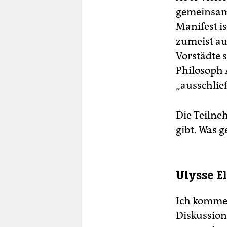
gemeinsame
Manifest i
zumeist au
Vorstädte s
Philosoph 
„ausschlie
Die Teilne
gibt. Was 
Ulysse El
Ich komme f
Diskussion