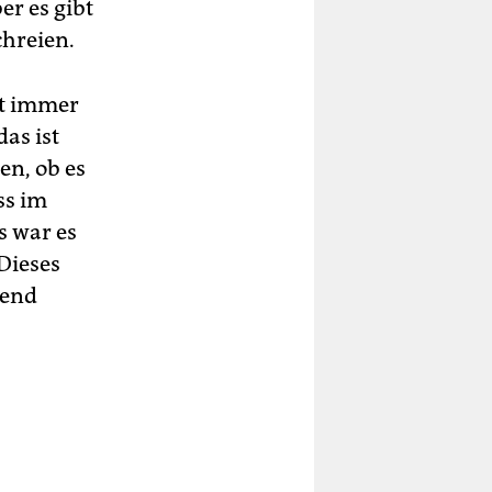
er es gibt
chreien.
st immer
as ist
en, ob es
ss im
s war es
Dieses
hend