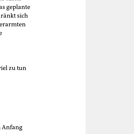
as geplante
ränkt sich
 verarmten
e
iel zu tun
m Anfang