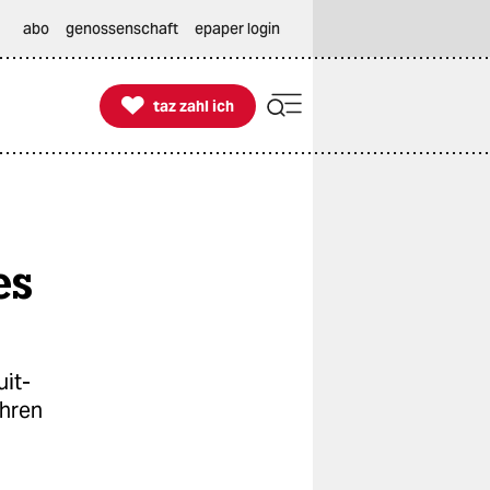
abo
genossenschaft
epaper login

taz zahl ich
taz zahl ich
es
uit-
ihren