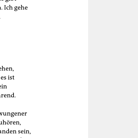
. Ich gehe
n
ehen,
es ist
ein
hrend.
ezwungener
zuhören,
anden sein,