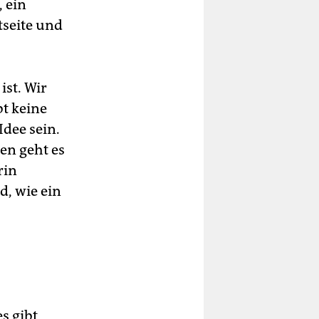
, ein
tseite und
st. Wir
bt keine
dee sein.
en geht es
rin
d, wie ein
s gibt