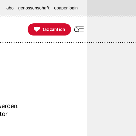
abo
genossenschaft
epaper login

taz zahl ich
taz zahl ich
werden.
tor