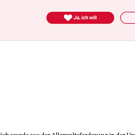
e Wege lang sind und die Stadt überhaupt nicht so
außerhalb des S-Bahn-Rings.

Ja, ich will