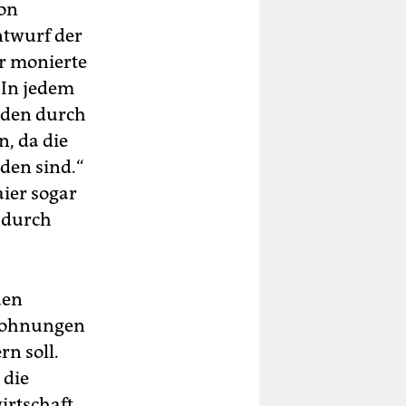
von
twurf der
r monierte
„In jedem
uden durch
, da die
rden sind.“
aier sogar
 durch
uen
twohnungen
n soll.
 die
irtschaft