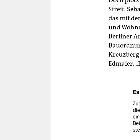
Doch plötz
Streit. Se
das mit de
und Wohnen
Berliner A
Bauordnung
Kreuzberg 
Edmaier. „
Es
Zu
die
ein
Bei
ste