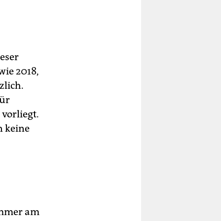
ieser
die
wie 2018,
zlich.
für
vorliegt.
n keine
kammer am