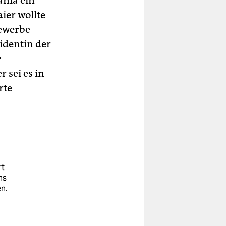
ania ein
ier wollte
Gewerbe
identin der
r
 sei es in
rte
rt
ns
n.