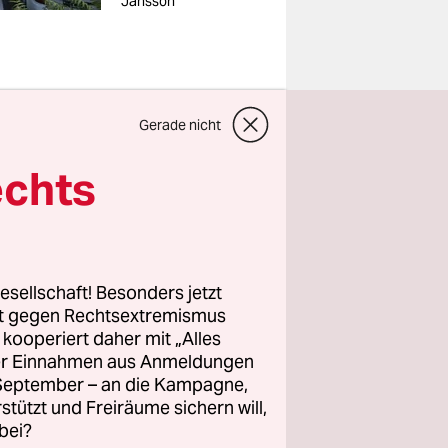
Jansson
Gerade nicht
ian Scheel.
echts
r Urania
n“, betonte
esellschaft! Besonders jetzt
rt gegen Rechtsextremismus
die Stadt
z kooperiert daher mit „Alles
ller Einnahmen aus Anmeldungen
. September – an die Kampagne,
hreiben,
rstützt und Freiräume sichern will,
dort holen
bei?