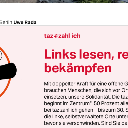
Berlin
Uwe Rada
taz
zahl ich

t der kurzen Wege“ will Berlins Bausenator Sebast
Links lesen, r
ngene Woche hat das der Linkenpolitiker bei der
ung „Stadt im Gespräch – Berlin im Wandel“ in de
bekämpfen
. „Wir müssen
die Berliner Mischung
neu definiere
uch die zwischen Wohnen und Gewerbe“.
Mit doppelter Kraft für eine offene G
brauchen Menschen, die sich vor O
eltsforderung, eigentlich. Schließlich wollen alle 
einsetzen, unsere Solidarität. Die ta
beginnt im Zentrum“. 50 Prozent a
 Wege und eine gemischte Stadt. Selbst die SPD-
bei taz zahl ich gehen – bis zum 30
didatin Franziska Giffey würde das wohl untersc
die linke, selbstverwaltete Orte unte
sie ihre Wählerstimmen inzwischen am liebsten 
bevor sie verschwinden. Sind Sie da