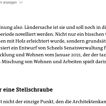
r anzeigen
ch Nistmöglichkeiten für Gebäudebrüter und Fledermäuser
reibt der Entwurf vor. „Vogelschlagereignisse“ an
sgebäuden sollen reduziert werden.
 den Ausbau der Dachgeschosse oder Aufstockungen bis zu
ung also. Ländersache ist sie und soll noch in d
i Stockwerke auf Bestandsgebäuden zu erleichtern, entfällt 
eriode novelliert werden. Nicht nur ein bisschen 
icht, in solchen Fällen einen Aufzug neu zu bauen.
(wera)
uen mit Holz erleichtert wurde, sondern grundsät
rsiert ein Entwurf von Scheels Senatsverwaltung 
cklung und Wohnen vom Januar 2021, der der taz 
Mischung von Wohnen und Arbeiten spielt dari
r eine Stellschraube
st nicht der einzige Punkt, den die Architekten