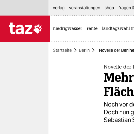
hautnavigation anspringen
hauptinhalt anspringen
footer anspringen
verlag
veranstaltungen
shop
fragen &
niedrigwasser
rente
landtagswahl i

taz zahl ich
taz zahl ich
Startseite
Berlin
Novelle der Berli
themen
politik
Novelle der
Mehr
öko
Fläc
gesellschaft
Noch vor de
kultur
Doch nun gi
Sebastian 
sport