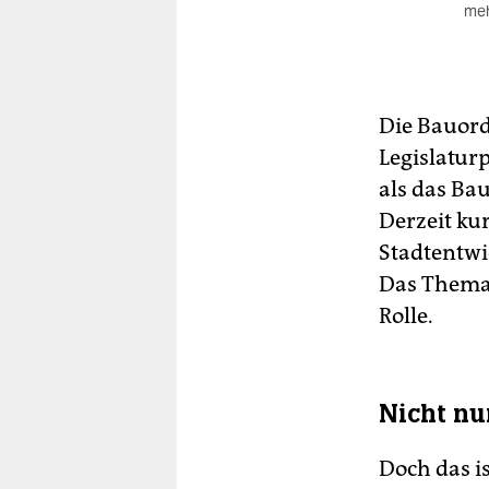
meh
Au
sch
Gla
Um
Die Bauordn
zwe
Legislaturp
Pfl
als das Ba
Derzeit ku
Stadtentwi
Das Thema 
Rolle.
Nicht nu
Doch das i