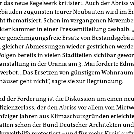
 das neue Regelwerk kritisiert. Auch der Abriss 
ebäuden zugunsten teurer Neubauten wird im En
cht thematisiert. Schon im vergangenen Novembe
ektenkammer in einer Pressemitteilung deshalb: 
e der genehmigungsfreie Ersatz von Bestandsgebä
gleicher Abmessungen wieder gestrichen werden
olgen bereits in vielen Stadtteilen sichtbar gewo
ranstaltung in der Urania am 3. Mai forderte Edm
sverbot. „Das Ersetzen von günstigem Wohnraum
äuser geht nicht“, sagte sie zur Begründung.
d der Forderung ist die Diskussion um einen ne
izienzerlass, der den Abriss vor allem von Mie
nfziger Jahren aus Klimaschutzgründen erleichter
tten schon der Bund Deutscher Architekten und
mwelthilfe protestiert – und für mehr Kreislaufw