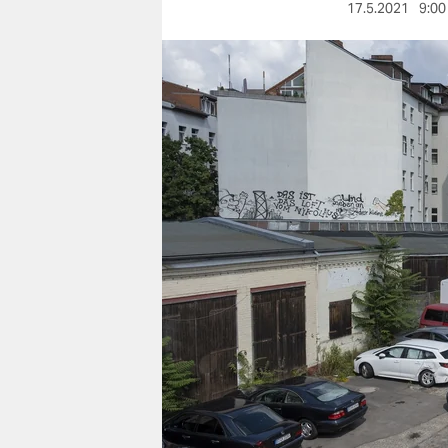
berlin
17.5.2021
9:00
nord
wahrheit
verlag
verlag
veranstaltungen
shop
fragen & hilfe
unterstützen
abo
genossenschaft