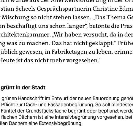
lich wurde aus der Allerweltsforderung in der Ur
bastian Scheels Gesprächspartnerin Christine Edma
r Mischung so nicht stehen lassen. „Das Thema 
 beschäftigt uns schon länger“, betonte die Präs
rchitektenkammer. „Wir haben versucht, da in de
 was zu machen. Das hat nicht geklappt.“ Früher
üblich gewesen, in Fabriketagen zu leben, erinne
Heute ist das nicht mehr vorgesehen.“
 grünt in der Stadt
r grünen Handschrift im Entwurf der neuen Bauordnung gehö
 Pflicht zur Dach- und Fassadenbegrünung. So soll mindeste
 Fünftel der Grundstücksfläche begrünt oder bepflanzt werde
 flachen Dächern ist eine Intensivbegrünung vorgesehen, bei
ilen Dächern eine Extensivbegrünung.