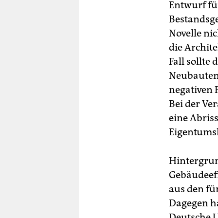
Entwurf für
Bestandsg
Novelle ni
die Archit
Fall sollt
Neubauten 
negativen F
Bei der Ve
eine Abris
Eigentumsh
Hintergrun
Gebäudeeff
aus den fü
Dagegen ha
Deutsche U