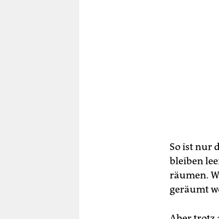
So ist nur 
bleiben lee
räumen. We
geräumt we
Aber trotz