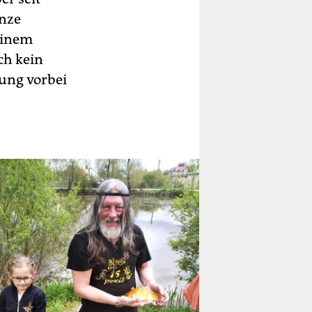
anze
einem
ch kein
tung vorbei