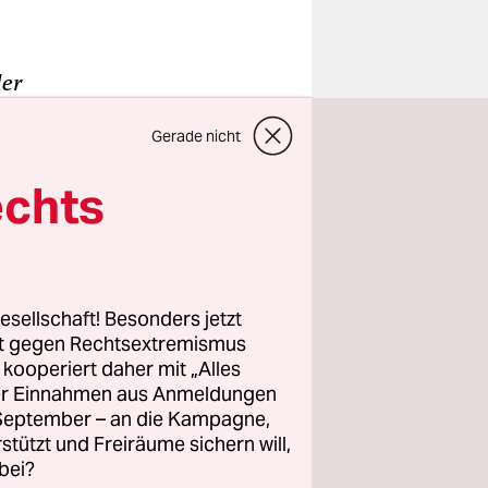
der
nd
Gerade nicht
galten den
alisten“,
echts
Vor die
esellschaft! Besonders jetzt
n die
rt gegen Rechtsextremismus
hlug sich
z kooperiert daher mit „Alles
ller Einnahmen aus Anmeldungen
iger
. September – an die Kampagne,
nd das
rstützt und Freiräume sichern will,
em Roman
bei?