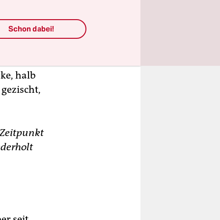
Schon dabei!
ert, fünf
ke, halb
gezischt,
 Zeitpunkt
derholt
r seit