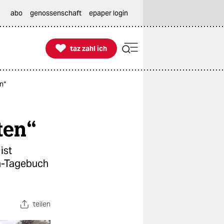
abo
genossenschaft
epaper login

taz zahl ich
taz zahl ich
n“
ten“
ist
on-Tagebuch
teilen