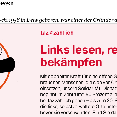
isevych
ych, 1958 in Lwiw geboren, war einer der Gründer 
ippie-Bewegung. Lange Haare, westliche Musik u
taz
zahl ich

es Denken machten die Hippies verdächtig, sie 
nären in Kiew und Moskau als „bourgeoise Nation
Links lesen, r
ische Agitatoren“ oder einfach als „geisteskrank“. 
bekämpfen
skommission trat Alik mit wehendem Haar und
alung.
Mit doppelter Kraft für eine offene G
sion hielt ihn für „wehrunwürdig“ und wies Alik i
brauchen Menschen, die sich vor O
e ein. Nach einem Monat kam er wieder frei und sc
einsetzen, unsere Solidarität. Die ta
beginnt im Zentrum“. 50 Prozent a
odell an der Kunstakademie durch. Seit den achtz
bei taz zahl ich gehen – bis zum 30
itet er als Beleuchter im Opernhaus. Über Alik u
die linke, selbstverwaltete Orte unte
Hippies von Lwiw erzählt Andrej Kurkow in sein
bevor sie verschwinden. Sind Sie da