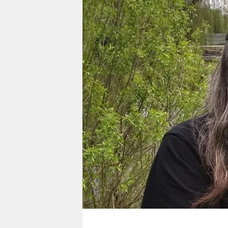
berlin
nord
wahrheit
verlag
verlag
veranstaltungen
shop
fragen & hilfe
unterstützen
abo
genossenschaft