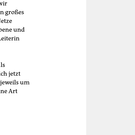
wir
in großes
Netze
rbene und
Leiterin
ls
ch jetzt
 jeweils um
ine Art