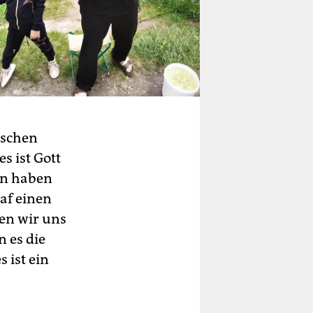
nschen
s ist Gott
en haben
af einen
ben wir uns
n es die
 ist ein