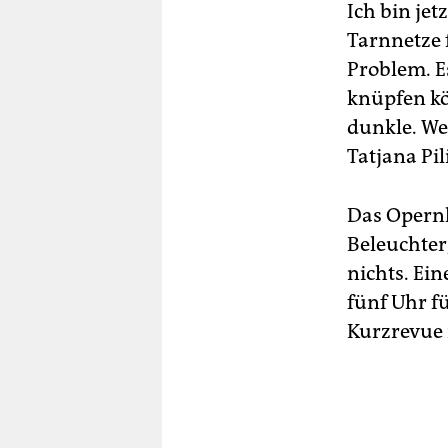
Ich bin je
Tarnnetze 
Problem. E
knüpfen kö
dunkle. Wer
Tatjana Pi
Das Opernh
Beleuchter,
nichts. Ei
fünf Uhr f
Kurzrevue 