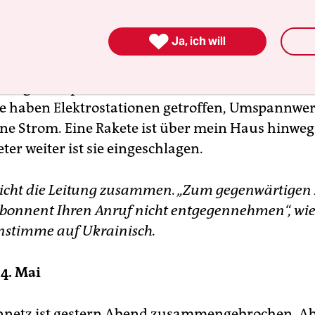
ix live in Lemberg“.

Ja, ich will
3. Mai
was gerade passiert ist? Sie haben Lwiw bombardi
ie haben Elektrostationen getroffen, Umspannwer
hne Strom. Eine Rakete ist über mein Haus hinweg 
ter weiter ist sie eingeschlagen.
bricht die Leitung zusammen. „Zum gegenwärtigen
bonnent Ihren Anruf nicht entgegennehmen“, wie
nstimme auf Ukrainisch.
4. Mai
nnetz ist gestern Abend zusammengebrochen. Abe