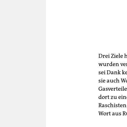
Drei Ziele
wurden ver
sei Dank k
sie auch W
Gasverteile
dort zu ein
Raschisten 
Wort aus R