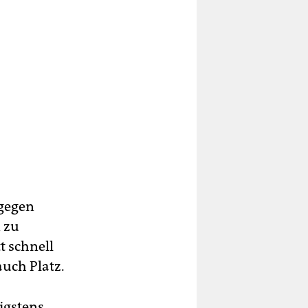
agegen
n zu
 schnell
uch Platz.
igstens