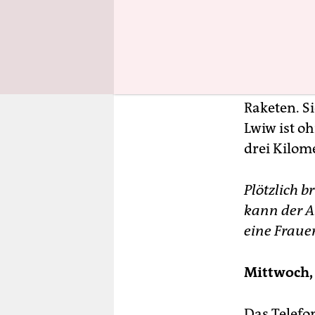
„Jimi Hendr
Dienstag, 
Weißt Du, 
Raketen. S
Lwiw ist o
drei Kilome
Plötzlich 
kann der A
eine Fraue
Mittwoch, 
Das Telefo