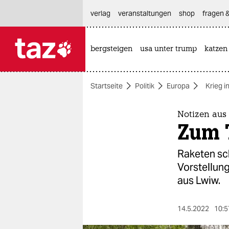
hautnavigation anspringen
hauptinhalt anspringen
footer anspringen
verlag
veranstaltungen
shop
fragen &
bergsteigen
usa unter trump
katzen

taz zahl ich
taz zahl ich
Startseite
Politik
Europa
Krieg i
themen
politik
Notizen aus
Zum T
öko
Raketen sch
gesellschaft
Vorstellun
aus Lwiw.
kultur
sport
14.5.2022
10:5