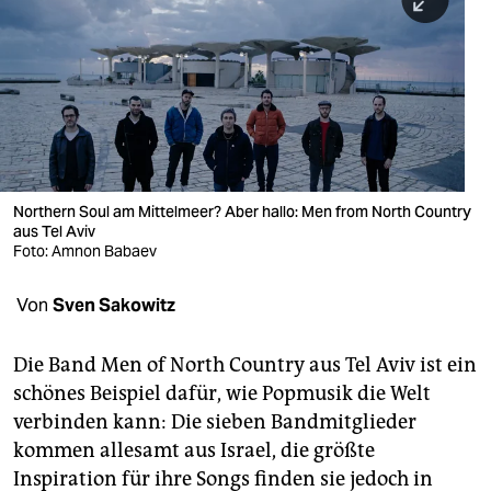
berlin
nord
wahrheit
verlag
verlag
Northern Soul am Mittelmeer? Aber hallo: Men from North Country
aus Tel Aviv
veranstaltungen
Foto: Amnon Babaev
shop
Von
Sven Sakowitz
fragen & hilfe
unterstützen
Die Band Men of North Country aus Tel Aviv ist ein
schönes Beispiel dafür, wie Popmusik die Welt
abo
verbinden kann: Die sieben Bandmitglieder
kommen allesamt aus Israel, die größte
genossenschaft
Inspiration für ihre Songs finden sie jedoch in