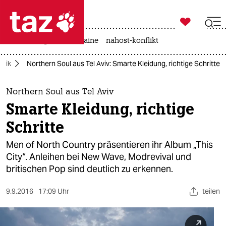

taz zahl ich
hitze
krieg in der ukraine
nahost-konflikt

taz zahl ich
sik
Northern Soul aus Tel Aviv: Smarte Kleidung, richtige Schritte
taz zahl ich
themen
Northern Soul aus Tel Aviv
Smarte Kleidung, richtige
politik
Schritte
öko
Men of North Country präsentieren ihr Album „This
City“. Anleihen bei New Wave, Modrevival und
gesellschaft
britischen Pop sind deutlich zu erkennen.
kultur
9.9.2016
17:09 Uhr
teilen
sport