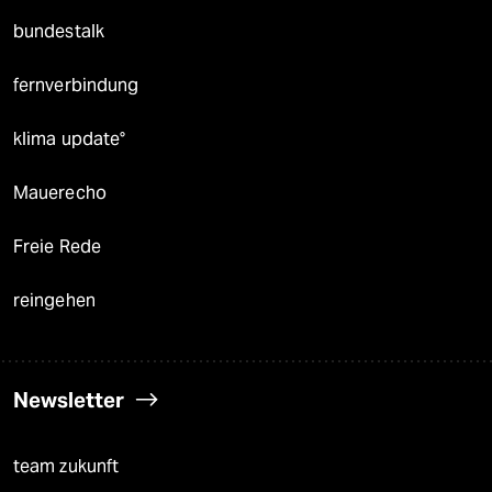
bundestalk
fernverbindung
klima update°
Mauerecho
Freie Rede
reingehen
Newsletter
team zukunft