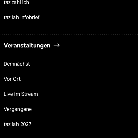
taz zahl ich
taz lab Infobrief
Veranstaltungen
Demnächst
Vor Ort
Live im Stream
Vergangene
taz lab 2027