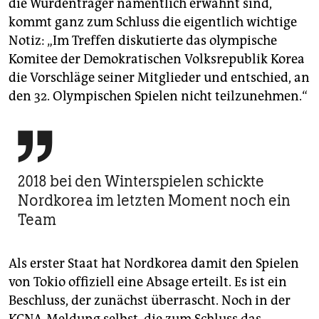
die Würdenträger namentlich erwähnt sind,
epaper login
kommt ganz zum Schluss die eigentlich wichtige
Notiz: „Im Treffen diskutierte das olympische
Komitee der Demokratischen Volksrepublik Korea
die Vorschläge seiner Mitglieder und entschied, an
den 32. Olympischen Spielen nicht teilzunehmen.“

2018 bei den Winterspielen schickte
Nordkorea im letzten Moment noch ein
Team
Als erster Staat hat Nordkorea damit den Spielen
von Tokio offiziell eine Absage erteilt. Es ist ein
Beschluss, der zunächst überrascht. Noch in der
KCNA-Meldung selbst, die zum Schluss das