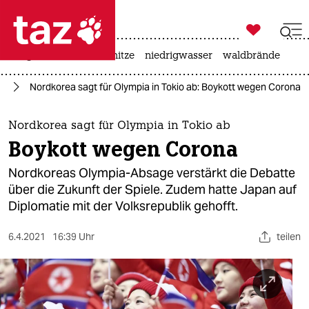

taz zahl ich
krieg in der ukraine
hitze
niedrigwasser
waldbrände

taz zahl ich
24
Nordkorea sagt für Olympia in Tokio ab: Boykott wegen Corona
taz zahl ich
themen
Nordkorea sagt für Olympia in Tokio ab
Boykott wegen Corona
politik
Nordkoreas Olympia-Absage verstärkt die Debatte
öko
über die Zukunft der Spiele. Zudem hatte Japan auf
Diplomatie mit der Volksrepublik gehofft.
gesellschaft
6.4.2021
16:39 Uhr
teilen
kultur
sport