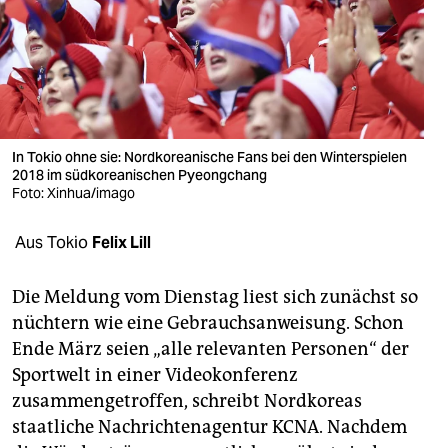
berlin
nord
wahrheit
verlag
In Tokio ohne sie: Nordkoreanische Fans bei den Winterspielen
2018 im südkoreanischen Pyeongchang
verlag
Foto: Xinhua/imago
veranstaltungen
Aus Tokio
Felix Lill
shop
fragen & hilfe
Die Meldung vom Dienstag liest sich zunächst so
nüchtern wie eine Gebrauchsanweisung. Schon
unterstützen
Ende März seien „alle relevanten Personen“ der
Sportwelt in einer Videokonferenz
abo
zusammengetroffen, schreibt Nordkoreas
genossenschaft
staatliche Nachrichtenagentur KCNA. Nachdem