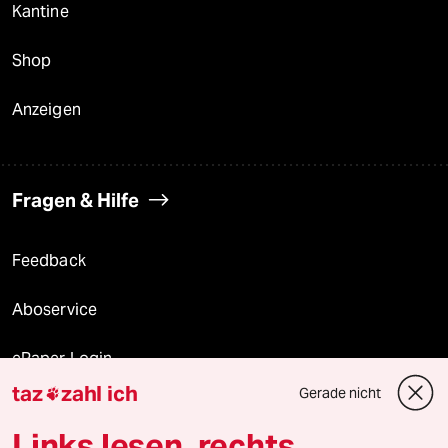
Kantine
Shop
Anzeigen
Fragen & Hilfe
Feedback
Aboservice
ePaper Login
taz
zahl ich
Gerade nicht

Downloads für Abonnierende
Links lesen, rechts