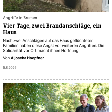
berlin
nord
Angriffe in Bremen
wahrheit
Vier Tage, zwei Brandanschläge, ein
Haus
verlag
Nach zwei Anschlägen auf das Haus geflüchteter
verlag
Familien haben diese Angst vor weiteren Angriffen. Die
Solidarität vor Ort macht ihnen Hoffnung.
veranstaltungen
Von
Aljoscha Hoepfner
shop
5.8.2026
fragen & hilfe
unterstützen
abo
genossenschaft