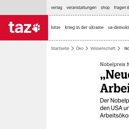
hautnavigation anspringen
hauptinhalt anspringen
footer anspringen
verlag
veranstaltungen
shop
fragen &
hitze
krieg in der ukraine
us-demokr

taz zahl ich
taz zahl ich
Startseite
Öko
Wissenschaft
No
themen
politik
Nobelpreis f
„Neue
öko
Arbe
gesellschaft
Der Nobelp
kultur
den USA un
Arbeitsöko
sport