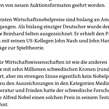
en von neuen Auktionsformaten geehrt worden.
isten Wirtschaftsnobelpreise sind bislang an Ame­
egangen. Als bislang einziger Deutscher wurde de
e Reinhard Selten ausgezeichnet. Er erhielt den P
it seinen US-Kollegen John Nash und John Har
äge zur Spieltheorie.
für Wirtschaftswissenschaften ist wie die anderen
e mit zehn Millionen schwedischen Kronen (run
rt, aber im strengen Sinne eigentlich kein Nobelp
zu den Auszeichnungen in den Kategorien Medizi
teratur und Frieden hatte der schwedische Forsc
le Alfred Nobel einen solchen Preis in seinem Tes
hnt.