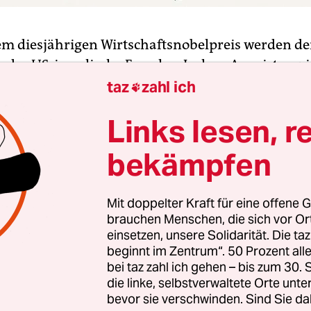
em diesjährigen Wirtschaftsnobelpreis werden d
, der US-israelische Forscher Joshua Angrist sowi
er Guido Imbens geehrt. Das gab die Königliche
taz
zahl ich

schaften am Montag in Stockholm bekannt. Die 
Links lesen, r
 ihrer Arbeit „neue Einblicke in den Arbeitsmark
t, welche Schlussfolgerungen aus Ursache und W
bekämpfen
ten gezogen werden könnten.
Mit doppelter Kraft für eine offene G
in Stockholm die letzte Auszeichnung des diesjäh
brauchen Menschen, die sich vor O
reigens verkündet worden. Der Wirtschaftsnobelp
einsetzen, unsere Solidarität. Die ta
tz zu den anderen Preisen nicht direkt auf das 
beginnt im Zentrum“. 50 Prozent a
ifters Alfred Nobel zurück. Er wurde 1968 von der
bei taz zahl ich gehen – bis zum 30
die linke, selbstverwaltete Orte unte
en Reichsbank in Gedenken an Alfred Nobel ins 
bevor sie verschwinden. Sind Sie da
d wird seit 1969 verliehen.