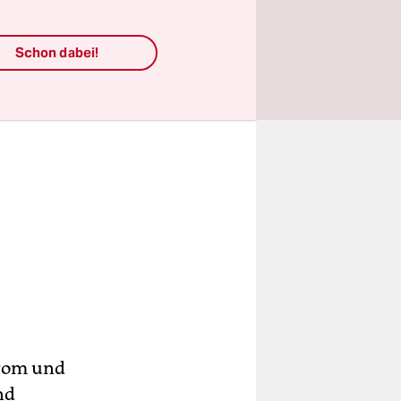
Schon dabei!
grom und
nd