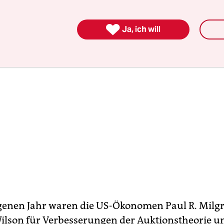

Ja, ich will
genen Jahr waren die US-Ökonomen Paul R. Mil
Wilson für Verbesserungen der Auktionstheorie u