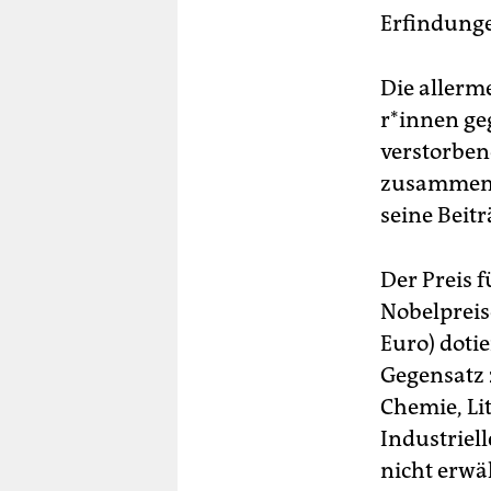
Erfindung
Die allerme
r*in­nen g
verstorben
zusammen m
seine Beitr
Der Preis 
Nobelpreis
Euro) dotie
Gegensatz 
Chemie, Li
Industriel
nicht erwä