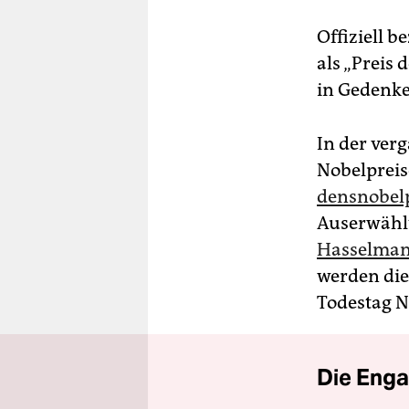
Offiziell b
als „Preis
in Gedenke
In der ver
Nobelpreis
dens­no­bel­
Auserwählt
Hasselma
werden die
Todestag N
Die Enga