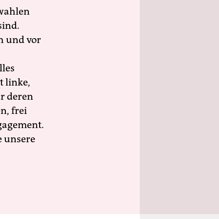
wahlen
sind.
h und vor
lles
 linke,
ür deren
n, frei
ngagement.
e unsere