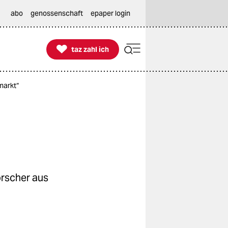
abo
genossenschaft
epaper login

taz zahl ich
taz zahl ich
markt“
orscher aus