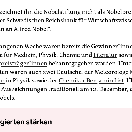
ezeichnet ihn die Nobelstiftung nicht als Nobelpre
 der Schwedischen Reichsbank für Wirtschaftswis
n an Alfred Nobel“.
gangenen Woche waren bereits die Ge­win­ne­r*in­n
e für Medizin, Physik, Chemie und
Literatur
sowi
preis­trä­ge­r*in­nen
bekanntgegeben worden. Unte
en waren auch zwei Deutsche, der Meteorologe
nn
in Physik sowie der
Chemiker Benjamin List
. Ü
 Auszeichnungen traditionell am 10. Dezember,
obels.
gierten stärken