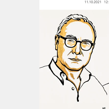
berlin
11.10.2021
12:
nord
wahrheit
verlag
verlag
veranstaltungen
shop
fragen & hilfe
unterstützen
abo
genossenschaft