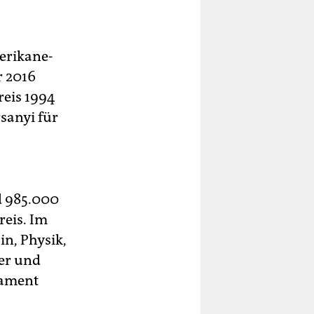
ri­ka­ne­
r 2016
reis 1994
sanyi für
d 985.000
reis. Im
n, Physik,
her und
tament