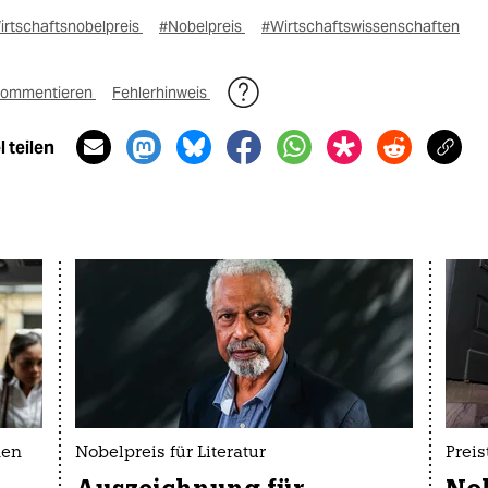
irtschaftsnobelpreis
#Nobelpreis
#Wirtschaftswissenschaften
ommentieren
Fehlerhinweis
 teilen
nen
Nobelpreis für Literatur
Preis