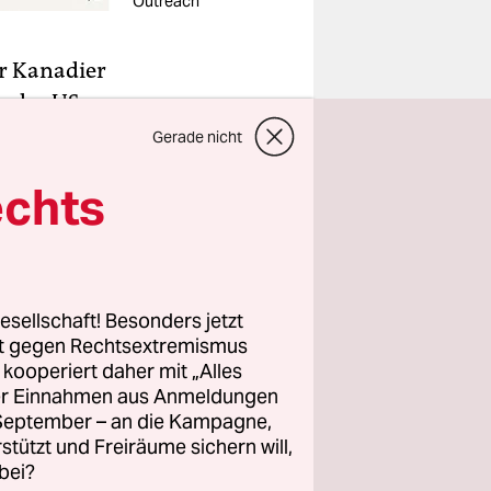
Outreach
er Kanadier
e der US-
 Akademie
Gerade nicht
Forscher
echts
t“ gegeben
irkung von
esellschaft! Besonders jetzt
rigen
rt gegen Rechtsextremismus
reis geht
z kooperiert daher mit „Alles
Testament
ller Einnahmen aus Anmeldungen
. September – an die Kampagne,
rstützt und Freiräume sichern will,
Leben
bei?