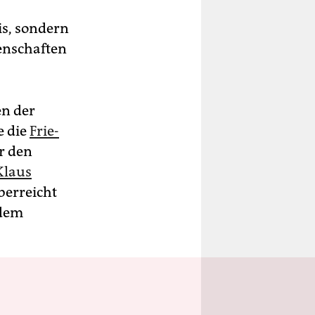
is, sondern
senschaften
en der
e die
Frie­
r den
Klaus
berreicht
 dem