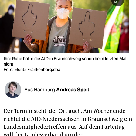
berlin
nord
wahrheit
verlag
verlag
Ihre Ruhe hatte die AfD in Braunschweig schon beim letzten Mal
nicht
veranstaltungen
Foto: Moritz Frankenberg/dpa
shop
fragen & hilfe
Aus Hamburg
Andreas Speit
unterstützen
Der Termin steht, der Ort auch. Am Wochenende
abo
richtet die AfD-Niedersachsen in Braunschweig ein
genossenschaft
Landesmitgliedertreffen aus. Auf dem Parteitag
will der Landesverband um den