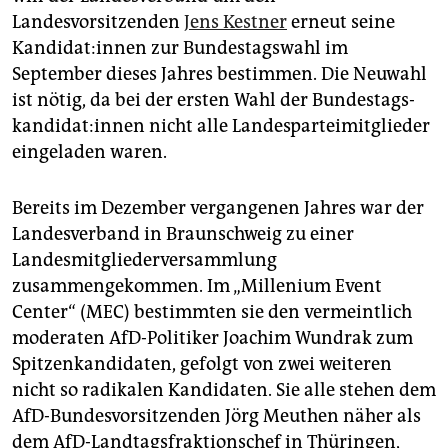
epaper login
Landesvorsitzenden
Jens Kestner
erneut seine
Kan­di­da­t:in­nen zur Bundestagswahl im
September dieses Jahres bestimmen. Die Neuwahl
ist nötig, da bei der ersten Wahl der Bun­des­tags­
kan­di­da­t:in­nen nicht alle Landesparteimitglieder
eingeladen waren.
Bereits im Dezember vergangenen Jahres war der
Landesverband in Braunschweig zu einer
Landesmitgliederversammlung
zusammengekommen. Im „Millenium Event
Center“ (MEC) bestimmten sie den vermeintlich
moderaten AfD-Politiker Joachim Wundrak zum
Spitzenkandidaten, gefolgt von zwei weiteren
nicht so radikalen Kandidaten. Sie alle stehen dem
AfD-Bundesvorsitzenden Jörg Meuthen näher als
dem AfD-Landtagsfraktionschef in Thüringen,