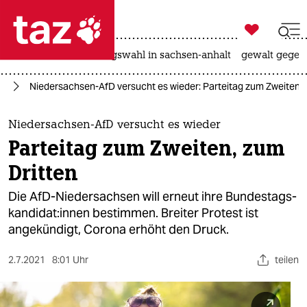

taz zahl ich
hitze
surfen
landtagswahl in sachsen-anhalt
gewalt gegen

taz zahl ich
fD
Niedersachsen-AfD versucht es wieder: Parteitag zum Zweiten, 
taz zahl ich
themen
Niedersachsen-AfD versucht es wieder
Parteitag zum Zweiten, zum
politik
Dritten
öko
Die AfD-Niedersachsen will erneut ihre Bun­des­tags­
kan­di­da­t:in­nen bestimmen. Breiter Protest ist
gesellschaft
angekündigt, Corona erhöht den Druck.
kultur
2.7.2021
8:01 Uhr
teilen
sport