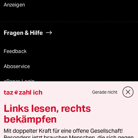
Anzeigen
Fragen & Hilfe
Feedback
Aboservice
ePaper Login
taz
zahl ich
Gerade nicht

Downloads für Abonnierende
Links lesen, rechts
bekämpfen
© 2026 taz Verlags und Vertriebs GmbH
Mit doppelter Kraft für eine offene Gesellschaft!
Alle Rechte vorbehalten. Bei rechtlichen Fragen oder für Genehmigungen
wenden Sie sich bitte an
lizenzen@taz.de
Besonders jetzt brauchen Menschen, die sich gegen