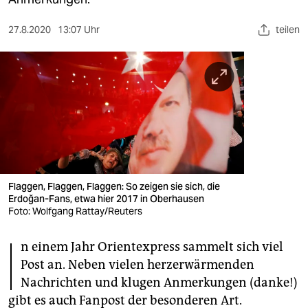
berlin
nord
27.8.2020
13:07 Uhr
teilen
wahrheit
verlag
verlag
veranstaltungen
shop
Flaggen, Flaggen, Flaggen: So zeigen sie sich, die
Erdoğan-Fans, etwa hier 2017 in Oberhausen
fragen & hilfe
Foto: Wolfgang Rattay/Reuters
unterstützen
I
n einem Jahr Orientexpress sammelt sich viel
abo
Post an. Neben vielen herzerwärmenden
Nachrichten und klugen Anmerkungen (danke!)
genossenschaft
gibt es auch Fanpost der besonderen Art.