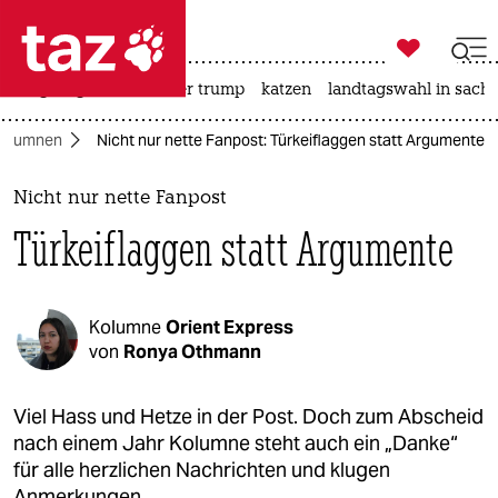

taz zahl ich
bergsteigen
usa unter trump
katzen
landtagswahl in sachs

taz zahl ich
olumnen
Nicht nur nette Fanpost: Türkeiflaggen statt Argumente
taz zahl ich
themen
Nicht nur nette Fanpost
Türkeiflaggen statt Argumente
politik
öko
Kolumne
Orient Express
gesellschaft
von
Ronya Othmann
kultur
Viel Hass und Hetze in der Post. Doch zum Abscheid
nach einem Jahr Kolumne steht auch ein „Danke“
sport
für alle herzlichen Nachrichten und klugen
Anmerkungen.