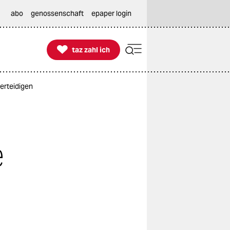
abo
genossenschaft
epaper login

taz zahl ich
taz zahl ich
erteidigen
e