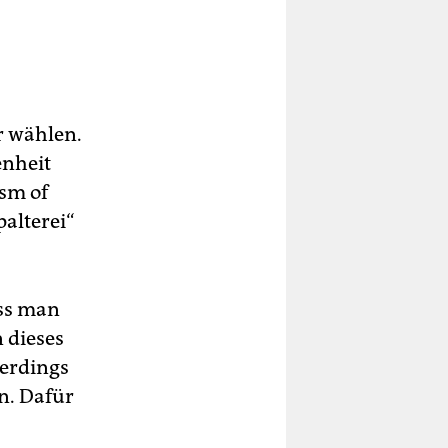
er wählen.
enheit
ism of
palterei“
ass man
 dieses
lerdings
n. Dafür