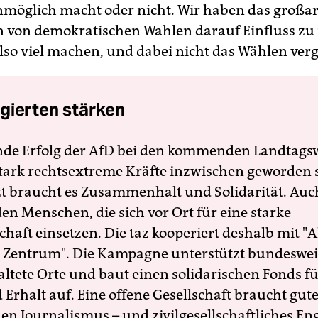
unmöglich macht oder nicht. Wir haben das großar
 von demokratischen Wahlen darauf Einfluss z
also viel machen, und dabei nicht das Wählen ver
gierten stärken
nde Erfolg der AfD bei den kommenden Landtags
 stark rechtsextreme Kräfte inzwischen geworden 
zt braucht es Zusammenhalt und Solidarität. Auc
en Menschen, die sich vor Ort für eine starke
schaft einsetzen. Die taz kooperiert deshalb mit "A
 Zentrum". Die Kampagne unterstützt bundesweit
altete Orte und baut einen solidarischen Fonds f
Erhalt auf. Eine offene Gesellschaft braucht gute
en Journalismus – und zivilgesellschaftliches E