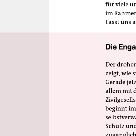
für viele 
im Rahmen
Lasst uns 
Die Enga
Der drohe
zeigt, wie
Gerade jet
allem mit d
Zivilgesell
beginnt im
selbstverw
Schutz und 
zugänglich