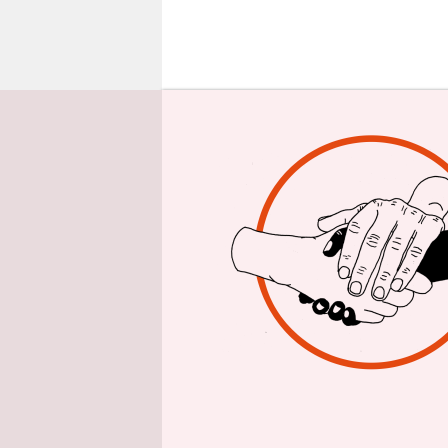
epaper login
E
s is
USA,
Erst
Deutschlan
Verzweiflu