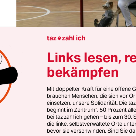
taz
zahl ich

Links lesen, r
bekämpfen
Mit doppelter Kraft für eine offene G
t momentan schwer, nicht zu resignieren. Die Wah
brauchen Menschen, die sich vor O
 die Kriege in der Ukraine und im Nahen Osten, 
einsetzen, unsere Solidarität. Die ta
arken demokratie- und menschenfeindlicher Kräf
beginnt im Zentrum“. 50 Prozent a
d und Europa lösen bei vielen Gefühle von Ohn
bei taz zahl ich gehen – bis zum 30
die linke, selbstverwaltete Orte unte
ng aus. Aber wir können etwas tun.
bevor sie verschwinden. Sind Sie da