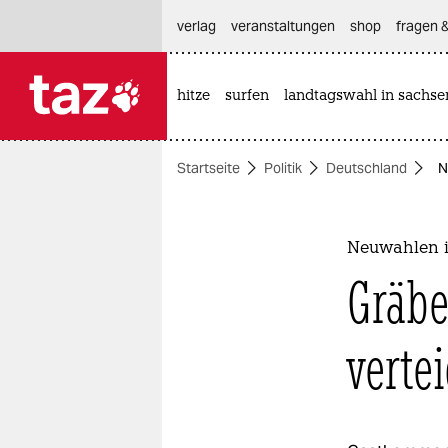
hautnavigation anspringen
hauptinhalt anspringen
footer anspringen
verlag
veranstaltungen
shop
fragen &
hitze
surfen
landtagswahl in sachse

taz zahl ich
taz zahl ich
Startseite
Politik
Deutschland
N
themen
politik
Neuwahlen i
öko
Gräbe
gesellschaft
verte
kultur
sport