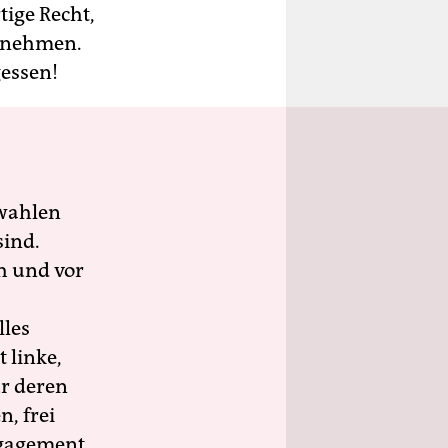
tige Recht,
u nehmen.
gessen!
wahlen
sind.
h und vor
lles
 linke,
ür deren
n, frei
ngagement.