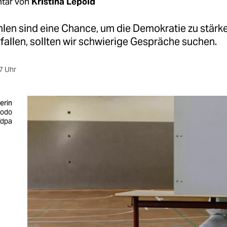
tar von
Kristina Lepold
en sind eine Chance, um die Demokratie zu stärken
rfallen, sollten wir schwierige Gespräche suchen.
7 Uhr
erin
Bodo
/dpa