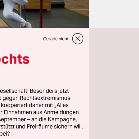
Gerade nicht
echts
esellschaft! Besonders jetzt
l in den
rt gegen Rechtsextremismus
das
z kooperiert daher mit „Alles
te in
ller Einnahmen aus Anmeldungen
macht und
. September – an die Kampagne,
rstützt und Freiräume sichern will,
bei?