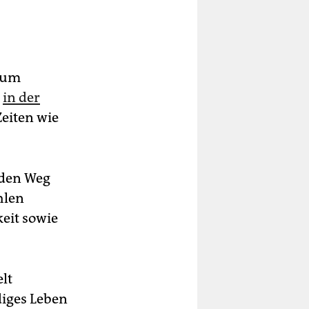
 zum
r
in der
Zeiten wie
 den Weg
hlen
eit sowie
lt
iges Leben