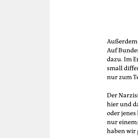
Außerdem is
Auf Bundes
dazu. Im E
small diff
nur zum Te
Der Narzis
hier und d
oder jenes 
nur einem:
haben wir 