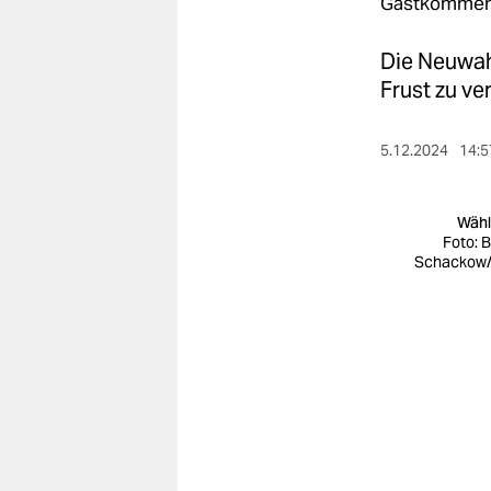
berlin
Gastkommen
nord
Die Neuwahl
Frust zu ve
wahrheit
verlag
5.12.2024
14:5
verlag
Wähl
veranstaltungen
Foto: 
Schackow
shop
fragen & hilfe
unterstützen
abo
genossenschaft