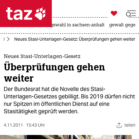

taz zahl ich
hitze
surfen
landtagswahl in sachsen-anhalt
gewalt gegen

taz zahl ich
and
Neues Stasi-Unterlagen-Gesetz: Überprüfungen gehen weiter
taz zahl ich
themen
Neues Stasi-Unterlagen-Gesetz
Überprüfungen gehen
politik
weiter
öko
Der Bundesrat hat die Novelle des Stasi-
Unterlagen-Gesetzes gebilligt. Bis 2019 dürfen nicht
gesellschaft
nur Spitzen im öffentlichen Dienst auf eine
Stasitätigkeit geprüft werden.
kultur
sport
4.11.2011
15:43 Uhr
teilen