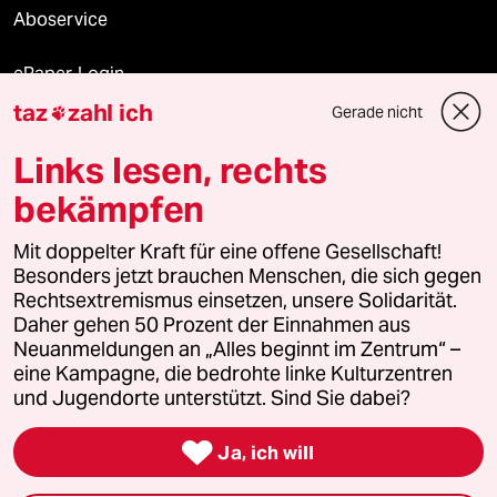
Aboservice
ePaper Login
taz
zahl ich
Gerade nicht

Downloads für Abonnierende
Links lesen, rechts
bekämpfen
© 2026 taz Verlags und Vertriebs GmbH
Alle Rechte vorbehalten. Bei rechtlichen Fragen oder für Genehmigungen
Mit doppelter Kraft für eine offene Gesellschaft!
wenden Sie sich bitte an
lizenzen@taz.de
Besonders jetzt brauchen Menschen, die sich gegen
Rechtsextremismus einsetzen, unsere Solidarität.
Daher gehen 50 Prozent der Einnahmen aus
Feedback
Redaktionsstatut
Kommune-Richtlinien
KI-
Neuanmeldungen an „Alles beginnt im Zentrum“ –
eine Kampagne, die bedrohte linke Kulturzentren
Leitlinie
Informant
Datenschutz
Impressum
AGB
und Jugendorte unterstützt. Sind Sie dabei?
Seitenwende
Einwilligungen widerrufen (Ads)

Ja, ich will