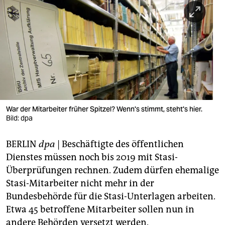
berlin
nord
wahrheit
verlag
verlag
veranstaltungen
War der Mitarbeiter früher Spitzel? Wenn's stimmt, steht's hier.
Bild: dpa
shop
BERLIN
dpa
| Beschäftigte des öffentlichen
fragen & hilfe
Dienstes müssen noch bis 2019 mit Stasi-
unterstützen
Überprüfungen rechnen. Zudem dürfen ehemalige
Stasi-Mitarbeiter nicht mehr in der
abo
Bundesbehörde für die Stasi-Unterlagen arbeiten.
genossenschaft
Etwa 45 betroffene Mitarbeiter sollen nun in
andere Behörden versetzt werden.