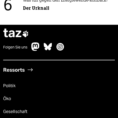
6
Was tun gegen den Energiewende-Rollback?
Der Urknall
taz

Folgen Sie uns
Ressorts
Politik
Öko
Gesellschaft