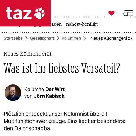

taz zahl ich
hitze
gewalt gegen frauen
nahost-konflikt

taz zahl ich
Startseite
Gesellschaft
Kolumnen
Neues Küchengerät: Was 
taz zahl ich
themen
Neues Küchengerät
Was ist Ihr liebstes Versateil?
politik
öko
Kolumne
Der Wirt
gesellschaft
von
Jörn Kabisch
kultur
Plötzlich entdeckt unser Kolumnist überall
Multifunktionswerkzeuge. Eins liebt er besonders:
sport
den Deichschabba.