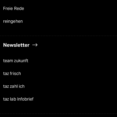
Freie Rede
reingehen
Newsletter
team zukunft
taz frisch
taz zahl ich
taz lab Infobrief