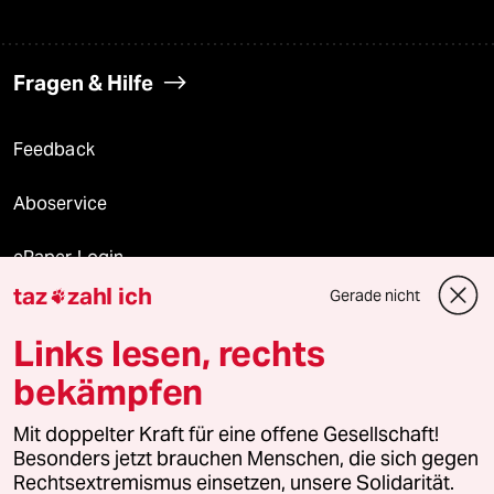
Fragen & Hilfe
Feedback
Aboservice
ePaper Login
taz
zahl ich
Gerade nicht

Downloads für Abonnierende
Links lesen, rechts
bekämpfen
© 2026 taz Verlags und Vertriebs GmbH
Mit doppelter Kraft für eine offene Gesellschaft!
Alle Rechte vorbehalten. Bei rechtlichen Fragen oder für Genehmigungen
wenden Sie sich bitte an
lizenzen@taz.de
Besonders jetzt brauchen Menschen, die sich gegen
Rechtsextremismus einsetzen, unsere Solidarität.