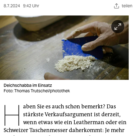
berlin
8.7.2024
9:42 Uhr
teilen
nord
wahrheit
verlag
verlag
veranstaltungen
shop
Deichschabba im Einsatz
fragen & hilfe
Foto: Thomas Trutschel/photothek
H
unterstützen
aben Sie es auch schon bemerkt? Das
abo
stärkste Verkaufsargument ist derzeit,
wenn etwas wie ein Leatherman oder ein
genossenschaft
Schweizer Taschenmesser daherkommt: Je mehr