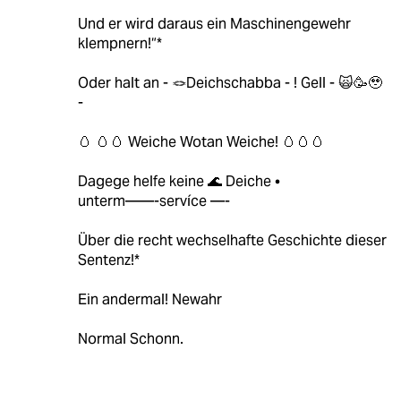
Und er wird daraus ein Maschinengewehr
klempnern!“*
Oder halt an - 🪢Deichschabba - ! Gell - 🙀🥳🥹
-
🥚 🥚🥚 Weiche Wotan Weiche! 🥚🥚🥚
Dagege helfe keine 🌊 Deiche •
unterm——-servíce —-
Über die recht wechselhafte Geschichte dieser
Sentenz!*
Ein andermal! Newahr
Normal Schonn.