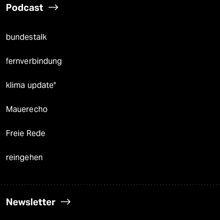
Podcast
bundestalk
fernverbindung
klima update°
Mauerecho
Freie Rede
reingehen
Newsletter