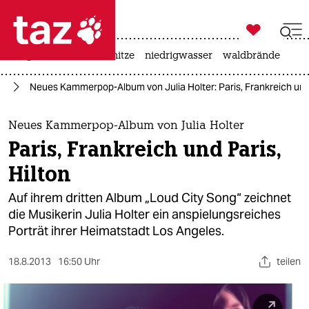

taz zahl ich
krieg in der ukraine
hitze
niedrigwasser
waldbrände

taz zahl ich
ik
Neues Kammerpop-Album von Julia Holter: Paris, Frankreich und 
taz zahl ich
themen
Neues Kammerpop-Album von Julia Holter
Paris, Frankreich und Paris,
politik
Hilton
öko
Auf ihrem dritten Album „Loud City Song“ zeichnet
die Musikerin Julia Holter ein anspielungsreiches
gesellschaft
Porträt ihrer Heimatstadt Los Angeles.
kultur
18.8.2013
16:50 Uhr
teilen
sport