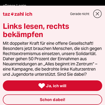
ePaper Login
taz
zahl ich
Gerade nicht

Downloads für Abonnierende
Links lesen, rechts
bekämpfen
© 2026 taz Verlags und Vertriebs GmbH
Alle Rechte vorbehalten. Bei rechtlichen Fragen oder für Genehmigungen
Mit doppelter Kraft für eine offene Gesellschaft!
wenden Sie sich bitte an
lizenzen@taz.de
Besonders jetzt brauchen Menschen, die sich gegen
Rechtsextremismus einsetzen, unsere Solidarität.
Daher gehen 50 Prozent der Einnahmen aus
Feedback
Redaktionsstatut
Kommune-Richtlinien
KI-
Neuanmeldungen an „Alles beginnt im Zentrum“ –
eine Kampagne, die bedrohte linke Kulturzentren
Leitlinie
Informant
Datenschutz
Impressum
AGB
und Jugendorte unterstützt. Sind Sie dabei?
Seitenwende
Einwilligungen widerrufen (Ads)

Ja, ich will
Schon dabei!