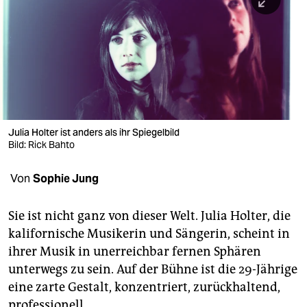
berlin
nord
wahrheit
verlag
verlag
Julia Holter ist anders als ihr Spiegelbild
Bild: Rick Bahto
veranstaltungen
shop
Von
Sophie Jung
fragen & hilfe
Sie ist nicht ganz von dieser Welt. Julia Holter, die
unterstützen
kalifornische Musikerin und Sängerin, scheint in
ihrer Musik in unerreichbar fernen Sphären
abo
unterwegs zu sein. Auf der Bühne ist die 29-Jährige
genossenschaft
eine zarte Gestalt, konzentriert, zurückhaltend,
professionell.