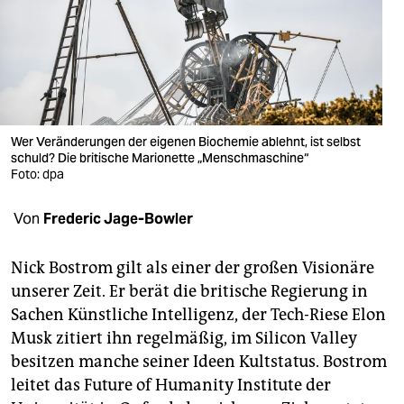
berlin
nord
wahrheit
verlag
Wer Veränderungen der eigenen Biochemie ablehnt, ist selbst
schuld? Die britische Marionette „Menschmaschine“
verlag
Foto: dpa
veranstaltungen
Von
Frederic Jage-Bowler
shop
fragen & hilfe
Nick Bostrom gilt als einer der großen Visionäre
unserer Zeit. Er berät die britische Regierung in
unterstützen
Sachen Künstliche Intelligenz, der Tech-Riese Elon
Musk zitiert ihn regelmäßig, im Silicon Valley
abo
besitzen manche seiner Ideen Kultstatus. ­Bostrom
genossenschaft
leitet das Future of Humanity Institute der