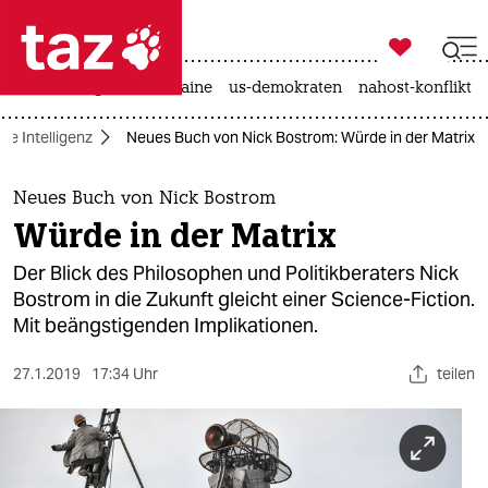

taz zahl ich
hitze
krieg in der ukraine
us-demokraten
nahost-konflikt

taz zahl ich
he Intelligenz
Neues Buch von Nick Bostrom: Würde in der Matrix
taz zahl ich
themen
Neues Buch von Nick Bostrom
Würde in der Matrix
politik
Der Blick des Philosophen und Politikberaters Nick
öko
Bostrom in die Zukunft gleicht einer Science-Fiction.
Mit beängstigenden Implikationen.
gesellschaft
27.1.2019
17:34 Uhr
teilen
kultur
sport