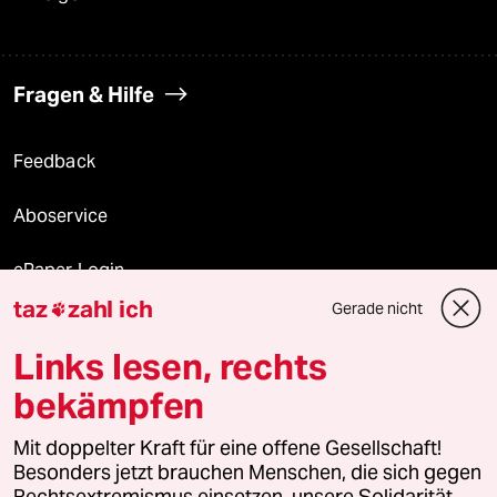
Fragen & Hilfe
Feedback
Aboservice
ePaper Login
taz
zahl ich
Gerade nicht

Downloads für Abonnierende
Links lesen, rechts
bekämpfen
© 2026 taz Verlags und Vertriebs GmbH
Mit doppelter Kraft für eine offene Gesellschaft!
Alle Rechte vorbehalten. Bei rechtlichen Fragen oder für Genehmigungen
wenden Sie sich bitte an
lizenzen@taz.de
Besonders jetzt brauchen Menschen, die sich gegen