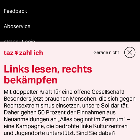
Feedback
Aboservice
ePaper Login
taz
zahl ich
Gerade nicht

Downloads für Abonnierende
Links lesen, rechts
bekämpfen
© 2026 taz Verlags und Vertriebs GmbH
Mit doppelter Kraft für eine offene Gesellschaft!
Alle Rechte vorbehalten. Bei rechtlichen Fragen oder für Genehmigungen
wenden Sie sich bitte an
lizenzen@taz.de
Besonders jetzt brauchen Menschen, die sich gegen
Rechtsextremismus einsetzen, unsere Solidarität.
Daher gehen 50 Prozent der Einnahmen aus
Feedback
Redaktionsstatut
Kommune-Richtlinien
KI-
Neuanmeldungen an „Alles beginnt im Zentrum“ –
eine Kampagne, die bedrohte linke Kulturzentren
Leitlinie
Informant
Datenschutz
Impressum
AGB
und Jugendorte unterstützt. Sind Sie dabei?