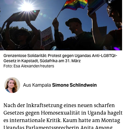
berlin
nord
wahrheit
verlag
verlag
Grenzenlose Solidarität: Protest gegen Ugandas Anti-LGBTQI-
Gesetz in Kapstadt, Südafrika am 31. März
veranstaltungen
Foto: Esa Alexander/reuters
shop
fragen & hilfe
Aus Kampala
Simone Schlindwein
unterstützen
Nach der Inkraftsetzung eines neuen scharfen
abo
Gesetzes gegen Homosexualität in Uganda hagelt
genossenschaft
es internationale Kritik. Kaum hatte am Montag
Ugandas Parlamentssprecherin Anita Among