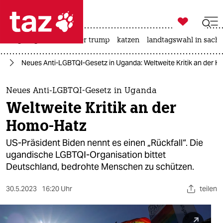

taz zahl ich
bergsteigen
usa unter trump
katzen
landtagswahl in sachs

taz zahl ich
IA
Neues Anti-LGBTQI-Gesetz in Uganda: Weltweite Kritik an der 
taz zahl ich
themen
Neues Anti-LGBTQI-Gesetz in Uganda
Weltweite Kritik an der
politik
Homo-Hatz
öko
US-Präsident Biden nennt es einen „Rückfall“. Die
ugandische LGBTQI-Organisation bittet
gesellschaft
Deutschland, bedrohte Menschen zu schützen.
kultur
30.5.2023
16:20 Uhr
teilen
sport