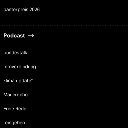
panterpreis 2026
Podcast
bundestalk
fernverbindung
klima update°
Mauerecho
Freie Rede
reingehen