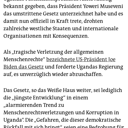
epaper login
bekannt gegeben, dass Präsident Yoweri Museveni
das umstrittene Gesetz unterzeichnet habe und es
damit nun offiziell in Kraft trete, drohten
zahlreiche westliche Staaten und internationale
Organisationen mit Konsequenzen.
Als „tragische Verletzung der allgemeinen
Menschenrechte“
bezeichnete US-Präsident Joe
Biden das Gesetz
und forderte Ugandas Regierung
auf, es unverzüglich wieder abzuschaffen.
Das Gesetz, so das Weiße Haus weiter, sei lediglich
die „jüngste Entwicklung“ in einem
„alarmierenden Trend zu
Menschenrechtsverletzungen und Korruption in
Uganda“. Die „Gefahren, die dieser demokratische
Rückfall mit sich bringt“, seien eine Bedrohung für