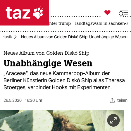

taz zahl ich
nahost-konflikt
usa unter trump
landtagswahl in sachsen-an

taz zahl ich
Musik
Neues Album von Golden Diskó Ship: Unabhängige Wesen
taz zahl ich
themen
Neues Album von Golden Diskó Ship
Unabhängige Wesen
politik
„Araceae“, das neue Kammerpop-Album der
öko
Berliner Künstlerin Golden Diskó Ship alias Theresa
Stoetges, verbindet Hooks mit Experimenten.
gesellschaft
26.5.2020
16:20 Uhr
teilen
kultur
sport