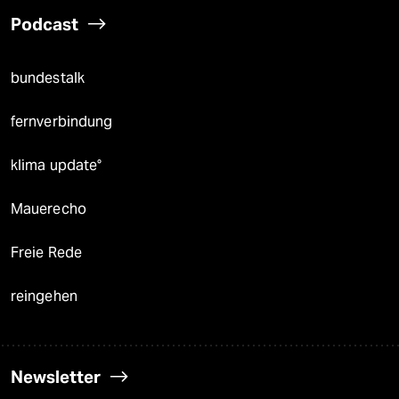
Podcast
bundestalk
fernverbindung
klima update°
Mauerecho
Freie Rede
reingehen
Newsletter