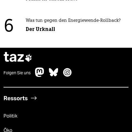
6
Was tun gegen den Energiewende-Rollback?
Der Urknall
taz

Folgen Sie uns
Ressorts
Politik
Öko