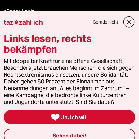
ePaper Login
taz
zahl ich
Gerade nicht

Downloads für Abonnierende
Links lesen, rechts
bekämpfen
© 2026 taz Verlags und Vertriebs GmbH
Alle Rechte vorbehalten. Bei rechtlichen Fragen oder für Genehmigungen
Mit doppelter Kraft für eine offene Gesellschaft!
wenden Sie sich bitte an
lizenzen@taz.de
Besonders jetzt brauchen Menschen, die sich gegen
Rechtsextremismus einsetzen, unsere Solidarität.
Daher gehen 50 Prozent der Einnahmen aus
Feedback
Redaktionsstatut
Kommune-Richtlinien
KI-
Neuanmeldungen an „Alles beginnt im Zentrum“ –
eine Kampagne, die bedrohte linke Kulturzentren
Leitlinie
Informant
Datenschutz
Impressum
AGB
und Jugendorte unterstützt. Sind Sie dabei?
Seitenwende
Einwilligungen widerrufen (Ads)

Ja, ich will
Schon dabei!