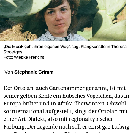
berlin
nord
wahrheit
verlag
„Die Musik geht ihren eigenen Weg“, sagt Klangkünstlerin Theresa
Stroetges
verlag
Foto: Wiebke Frerichs
veranstaltungen
Von
Stephanie Grimm
shop
fragen & hilfe
Der Ortolan, auch Gartenammer genannt, ist mit
seiner gelben Kehle ein hübsches Vögelchen, das in
unterstützen
Europa brütet und in Afrika überwintert. Obwohl
so international aufgestellt, singt der Ortolan mit
abo
einer Art Dialekt, also mit regionaltypischer
genossenschaft
Färbung. Der Legende nach soll er einst gar Ludwig