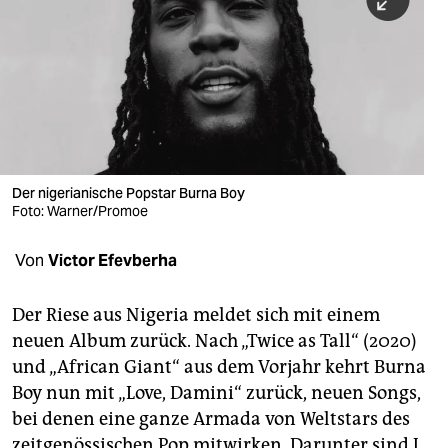
berlin
nord
wahrheit
verlag
verlag
Der nigerianische Popstar Burna Boy
Foto: Warner/Promoe
veranstaltungen
shop
Von
Victor Efevberha
fragen & hilfe
Der Riese aus Nigeria meldet sich mit einem
unterstützen
neuen Album zurück. Nach „Twice as Tall“ (2020)
und „African Giant“ aus dem Vorjahr kehrt Burna
abo
Boy nun mit „Love, Damini“ zurück, neuen Songs,
genossenschaft
bei denen eine ganze Armada von Weltstars des
zeitgenössischen Pop mitwirken. Darunter sind J.