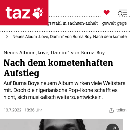

taz zahl ich
hitze
surfen
landtagswahl in sachsen-anhalt
gewalt gegen

taz zahl ich
ik
Neues Album „Love, Damini“ von Burna Boy: Nach dem kometenh
taz zahl ich
themen
Neues Album „Love, Damini“ von Burna Boy
Nach dem kometenhaften
politik
Aufstieg
öko
Auf Burna Boys neuem Album wirken viele Weltstars
mit. Doch die nigerianische Pop-Ikone schafft es
gesellschaft
nicht, sich musikalisch weiterzuentwickeln.
kultur
19.7.2022
18:36 Uhr
teilen
sport