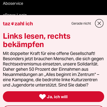
Aboservice
ePaper Login
taz
zahl ich
Gerade nicht

Downloads für Abonnierende
Links lesen, rechts
bekämpfen
© 2026 taz Verlags und Vertriebs GmbH
Mit doppelter Kraft für eine offene Gesellschaft!
Alle Rechte vorbehalten. Bei rechtlichen Fragen oder für Genehmigungen
wenden Sie sich bitte an
lizenzen@taz.de
Besonders jetzt brauchen Menschen, die sich gegen
Rechtsextremismus einsetzen, unsere Solidarität.
Daher gehen 50 Prozent der Einnahmen aus
Feedback
Redaktionsstatut
Kommune-Richtlinien
KI-
Neuanmeldungen an „Alles beginnt im Zentrum“ –
eine Kampagne, die bedrohte linke Kulturzentren
Leitlinie
Informant
Datenschutz
Impressum
AGB
und Jugendorte unterstützt. Sind Sie dabei?
Seitenwende
Einwilligungen widerrufen (Ads)

Ja, ich will