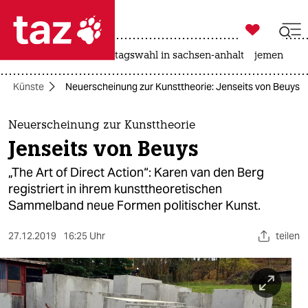

taz zahl ich
drohnen
rente
landtagswahl in sachsen-anhalt
jemen

taz zahl ich
Künste
Neuerscheinung zur Kunsttheorie: Jenseits von Beuys
taz zahl ich
themen
Neuerscheinung zur Kunsttheorie
Jenseits von Beuys
politik
„The Art of Direct Action“: Karen van den Berg
öko
registriert in ihrem kunsttheoretischen
Sammelband neue Formen politischer Kunst.
gesellschaft
27.12.2019
16:25 Uhr
teilen
kultur
sport