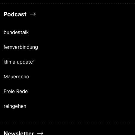
Podcast
bundestalk
fernverbindung
klima update°
Mauerecho
Freie Rede
reingehen
Newsletter