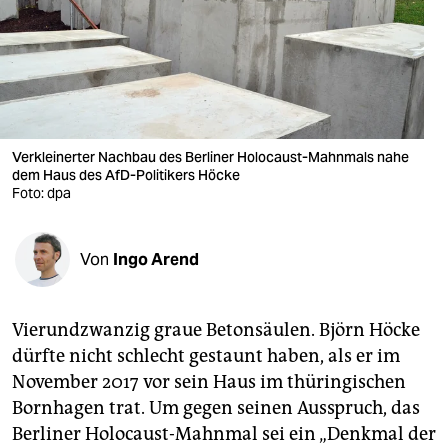
berlin
nord
wahrheit
verlag
Verkleinerter Nachbau des Berliner Holocaust-Mahnmals nahe
verlag
dem Haus des AfD-Politikers Höcke
Foto: dpa
veranstaltungen
shop
Von
Ingo Arend
fragen & hilfe
Vierundzwanzig graue Betonsäulen. Björn Höcke
unterstützen
dürfte nicht schlecht gestaunt haben, als er im
abo
November 2017 vor sein Haus im thüringischen
Bornhagen trat. Um gegen seinen Ausspruch, das
genossenschaft
Berliner Holocaust-Mahnmal sei ein „Denkmal der