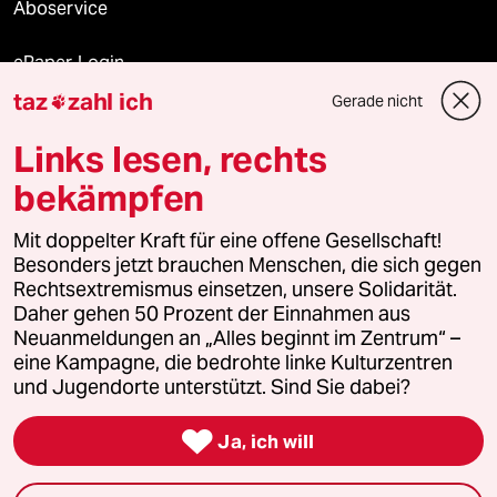
Aboservice
ePaper Login
taz
zahl ich
Gerade nicht

Downloads für Abonnierende
Links lesen, rechts
bekämpfen
© 2026 taz Verlags und Vertriebs GmbH
Mit doppelter Kraft für eine offene Gesellschaft!
Alle Rechte vorbehalten. Bei rechtlichen Fragen oder für Genehmigungen
wenden Sie sich bitte an
lizenzen@taz.de
Besonders jetzt brauchen Menschen, die sich gegen
Rechtsextremismus einsetzen, unsere Solidarität.
Daher gehen 50 Prozent der Einnahmen aus
Feedback
Redaktionsstatut
Kommune-Richtlinien
KI-
Neuanmeldungen an „Alles beginnt im Zentrum“ –
eine Kampagne, die bedrohte linke Kulturzentren
Leitlinie
Informant
Datenschutz
Impressum
AGB
und Jugendorte unterstützt. Sind Sie dabei?
Seitenwende
Einwilligungen widerrufen (Ads)

Ja, ich will