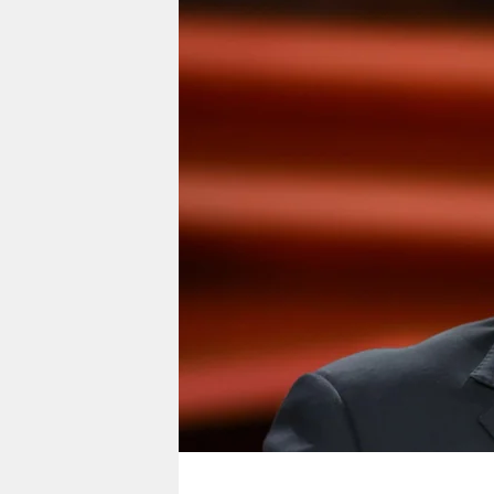
berlin
nord
wahrheit
verlag
verlag
veranstaltungen
shop
fragen & hilfe
unterstützen
abo
genossenschaft