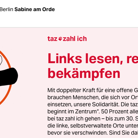
Berlin
Sabine am Orde
tze bleibt bei ihrem Kurs: Mit der Werteunion wil
taz
zahl ich

ung nicht beschäftigen, auch nicht, nachdem di
hen Max Otte zum Vorsitzenden gewählt hat.
U
Links lesen, r
will die CDU-Spitze auch nicht. „Die Werteunion i
bekämpfen
nionsfamilie, es gibt keine organisatorische Verb
er CDU, ihren Vereinigungen und diesem Verein“,
retär Paul Ziemiak nach der Sitzung der Partei
Mit doppelter Kraft für eine offene G
s gibt keinen Gesprächsbedarf.“
brauchen Menschen, die sich vor O
einsetzen, unsere Solidarität. Die ta
beginnt im Zentrum“. 50 Prozent a
nion, die keine Parteiorganisation, sondern ein 
bei taz zahl ich gehen – bis zum 30
ionsmitgliedern ist, hatte am Wochenende mit k
die linke, selbstverwaltete Orte unte
bevor sie verschwinden. Sind Sie da
den Ökonomen und Fondsmanger Max Otte zu i