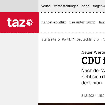
hautnavigation anspringen
hauptinhalt anspringen
footer anspringen
verlag
veranstaltungen
shop
fragen &
nahost-konflikt
usa unter trump
lan

taz zahl ich
taz zahl ich
Startseite
Politik
Deutschland
A
themen
politik
Neuer Werte
CDU f
öko
Nach der W
gesellschaft
zieht sich 
der Union.
kultur
sport
31.5.2021
15:2