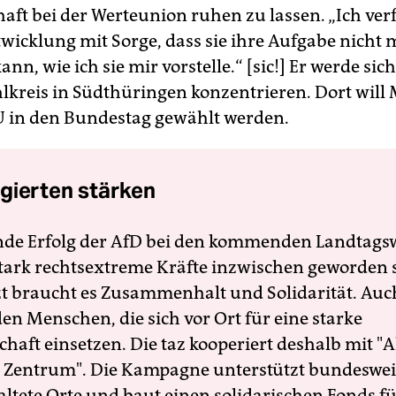
aft bei der Werteunion ruhen zu lassen. „Ich verf
twicklung mit Sorge, dass sie ihre Aufgabe nicht 
ann, wie ich sie mir vorstelle.“ [sic!] Er werde sic
lkreis in Südthüringen konzentrieren. Dort wil
U in den Bundestag gewählt werden.
gierten stärken
nde Erfolg der AfD bei den kommenden Landtags
 stark rechtsextreme Kräfte inzwischen geworden 
zt braucht es Zusammenhalt und Solidarität. Auc
en Menschen, die sich vor Ort für eine starke
schaft einsetzen. Die taz kooperiert deshalb mit "A
 Zentrum". Die Kampagne unterstützt bundesweit
altete Orte und baut einen solidarischen Fonds f