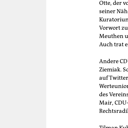
Otte, der 
seiner Näh
Kuratorium
Vorwort zu
Meuthen u
Auch trat 
Andere CDU
Ziemiak. S
auf Twitte
Werteunion
des Verein
Mair, CDU-
Rechtsradi
Tilman Kub