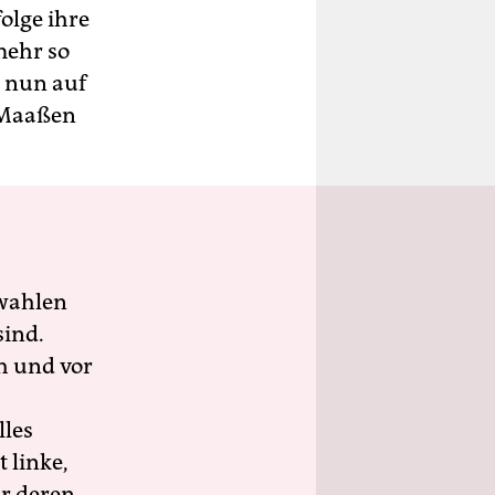
olge ihre
mehr so
h nun auf
l Maaßen
wahlen
sind.
h und vor
lles
 linke,
ür deren