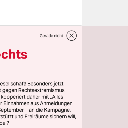
l sich die
Gerade nicht
e Gruppe
nd
echts
st nicht
indung
 sagte
gremien am
esellschaft! Besonders jetzt
rt gegen Rechtsextremismus
z kooperiert daher mit „Alles
ller Einnahmen aus Anmeldungen
Verein von
. September – an die Kampagne,
napper
rstützt und Freiräume sichern will,
bei?
hrem