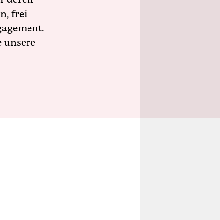
n, frei
ngagement.
e unsere