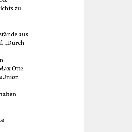
ichts zu
rstände aus
f. „Durch
en
 Max Otte
rteUnion
 haben
te