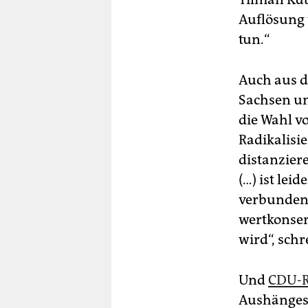
Auflösung w
tun.“
Auch aus d
Sachsen un
die Wahl v
Radikalisi
distanziere
(…) ist lei
verbunden,
wertkonser
wird“, sch
Und
CDU-R
Aushängesc