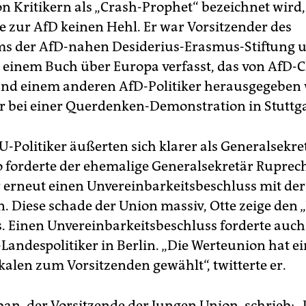
von Kritikern als „Crash-Prophet“ bezeichnet wird
e zur AfD keinen Hehl. Er war Vorsitzender des
s der AfD-nahen Desiderius-Erasmus-Stiftung u
 einem Buch über Europa verfasst, das von AfD-C
nd einem anderen AfD-Politiker herausgegeben
er bei einer Querdenken-Demonstration in Stuttga
-Politiker äußerten sich klarer als Generalsekre
o forderte der ehemalige Generalsekretär Ruprec
r erneut einen Unvereinbarkeitsbeschluss mit der
. Diese schade der Union massiv, Otte zeige den 
s. Einen Unvereinbarkeitsbeschluss forderte auch
Landespolitiker in Berlin. „Die Werteunion hat e
kalen zum Vorsitzenden gewählt“, twitterte er.
an, der Vorsitzende der Jungen Union, schrieb: „