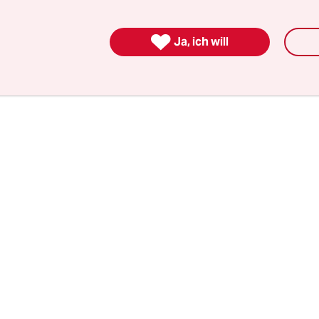
en gewählt. Eine Gegenkandidatin aus Bayern wa
nterlegen.

Ja, ich will