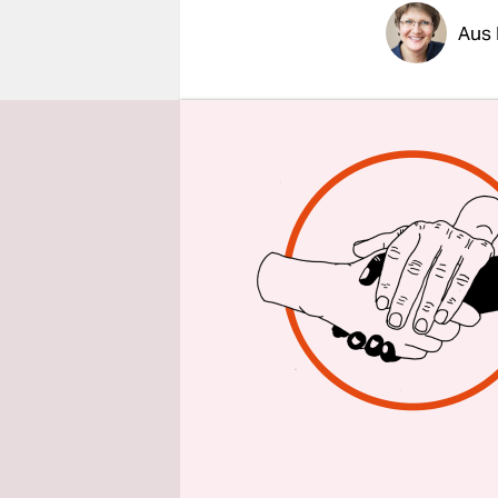
epaper login
Aus 
Die CDU-Spi
Parteiführ
den AfD-na
eingreifen 
Teil der U
zwischen d
Generalsek
Montag. „E
Die Werteu
rechten Un
Mehrheit 