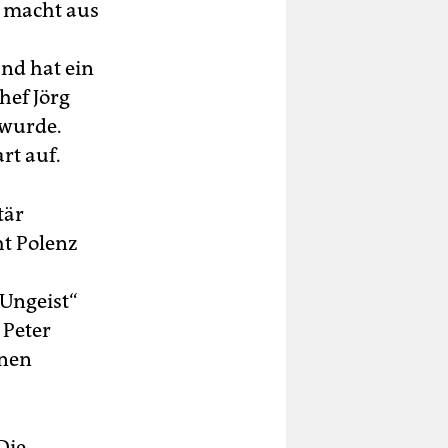
, macht aus
nd hat ein
hef Jörg
 wurde.
rt auf.
tär
ht Polenz
„Ungeist“
 Peter
inen
Die