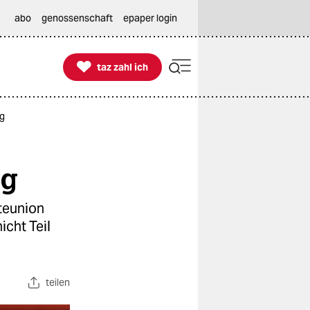
abo
genossenschaft
epaper login

taz zahl ich
taz zahl ich
ig
ig
teunion
icht Teil
teilen