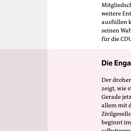
Mitgliedsch
weitere En
ausfüllen k
seinen Wah
für die CD
Die Enga
Der drohe
zeigt, wie
Gerade jet
allem mit d
Zivilgesell
beginnt im
selbstverw