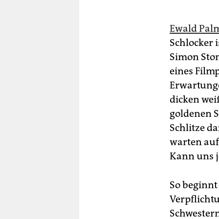
Ewald Pal
Schlocker 
Simon Ston
eines Film
Erwartunge
dicken wei
goldenen S
Schlitze d
warten auf
Kann uns je
So beginnt 
Verpflicht
Schwestern