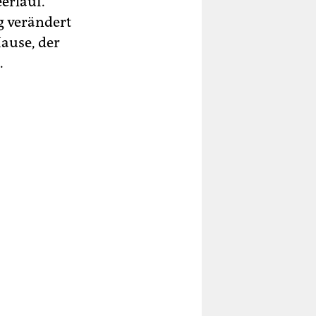
erlauf.
g verändert
ause, der
.