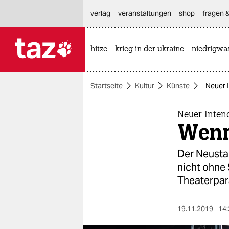
hautnavigation anspringen
hauptinhalt anspringen
footer anspringen
verlag
veranstaltungen
shop
fragen &
hitze
krieg in der ukraine
niedrigwa

taz zahl ich
taz zahl ich
Startseite
Kultur
Künste
Neuer 
themen
politik
Neuer Inten
Wenn 
öko
Der Neusta
gesellschaft
nicht ohne
Theaterpar
kultur
sport
19.11.2019
14: