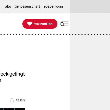
abo
genossenschaft
epaper login

taz zahl ich
taz zahl ich
eck gelingt
m
teilen