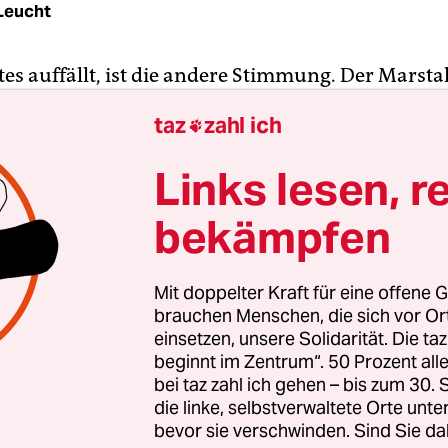
Leucht
tes auffällt, ist die andere Stimmung. Der Marstall
et und beherbergt lebendige Pflanzen, ohne dass
taz
zahl ich

en ginge. Im Cuvilliéstheater spielen die aus Bas
en „Drei Musketiere“ mit den Lachtränen der Zu
Links lesen, r
rhangattrappen des Rokoko-Interieurs. Und im F
gt sich der neue Intendant persönlich bei denen, 
bekämpfen
 zu lange warten müssen: „Gefahr erkannt, Gef
Mit doppelter Kraft für eine offene G
brauchen Menschen, die sich vor O
einsetzen, unsere Solidarität. Die ta
beginnt im Zentrum“. 50 Prozent a
bei taz zahl ich gehen – bis zum 30
die linke, selbstverwaltete Orte unte
bevor sie verschwinden. Sind Sie da