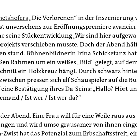
metshofers
„Die Verlorenen“ in der Inszenierung
ist unversehens zur Eröffnungs­premiere avanciert
e seine Stückentwicklung „Wir sind hier aufgew
projekts verschieben musste. Doch der Abend häl
n stand. Bühnenbildnerin Irina Schicke­tanz hat
ßen Rahmen um ein weißes „Bild“ gelegt, auf de
chnitt ein Holzkreuz hängt. Durch schwarz hinte
azwischen pressen sich elf Schauspieler auf die 
 eine Bestätigung ihres Da-Seins: „Hallo? Hört u
mand / Ist wer / Ist wer da?“
der Abend. Eine Frau will für eine Weile raus aus
ungen und wird umso grausamer von ihnen eingeh
-Zwist hat das Potenzial zum Erbschaftsstreit, ei