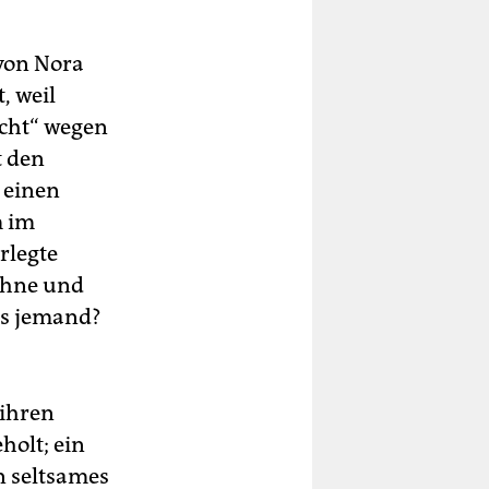
 von Nora
, weil
acht“ wegen
t den
 einen
m im
rlegte
Bühne und
ns jemand?
 ihren
olt; ein
n seltsames