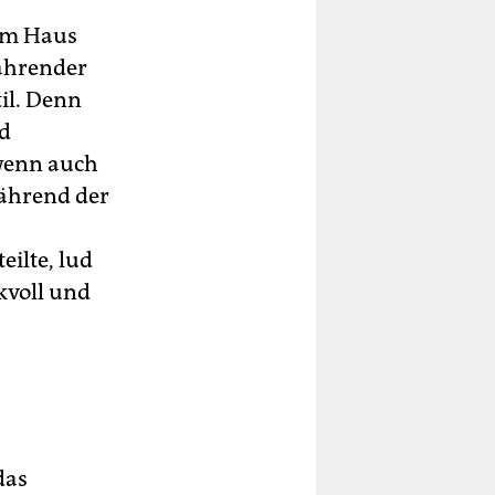
dem Haus
währender
il. Denn
nd
 wenn auch
Während der
eilte, lud
kvoll und
das