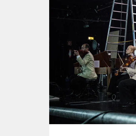
berlin
nord
wahrheit
verlag
verlag
veranstaltungen
shop
fragen & hilfe
unterstützen
abo
genossenschaft