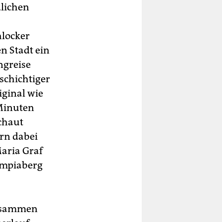
lichen
hlocker
n Stadt ein
ngreise
schichtiger
iginal wie
 Minuten
chaut
rn dabei
Maria Graf
ympiaberg
zusammen