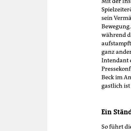
Mit der Ins
Spielzeite
sein Vermä
Bewegung. 
während da
aufstampfte
ganz ander
Intendant d
Pressekonfe
Beck im An
gastlich is
Ein Stän
So führt d