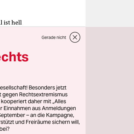
 ist hell
 sein rauer
Gerade nicht
el
schauer
echts
oyer
die an der
ahr
esellschaft! Besonders jetzt
rt gegen Rechtsextremismus
z kooperiert daher mit „Alles
ller Einnahmen aus Anmeldungen
. September – an die Kampagne,
rstützt und Freiräume sichern will,
bei?