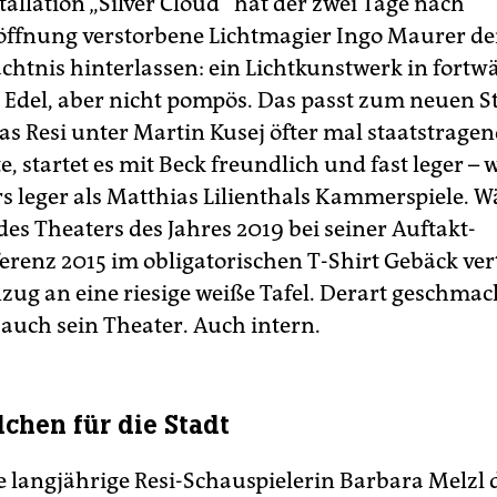
tallation „Silver Cloud“ hat der zwei Tage nach
röffnung verstorbene Lichtmagier Ingo Maurer 
chtnis hinterlassen: ein Lichtkunstwerk in fort
Edel, aber nicht pompös. Das passt zum neuen St
s Resi unter Martin Kusej öfter mal staatstrage
, startet es mit Beck freundlich und fast leger –
s leger als Matthias Lilienthals Kammerspiele. 
es Theaters des Jahres 2019 bei seiner Auftakt-
renz 2015 im obligatorischen T-Shirt Gebäck vert
zug an eine riesige weiße Tafel. Derart geschmac
t auch sein Theater. Auch intern.
dchen für die Stadt
ie langjährige Resi-Schauspielerin Barbara Melzl 