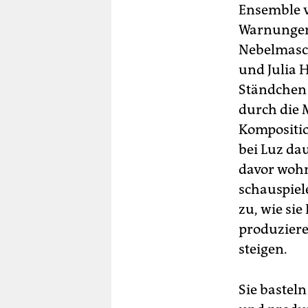
Ensemble 
Warnungen 
Nebelmasch
und Julia 
Ständchen 
durch die 
Komposition
bei Luz da
davor wohn
schauspiel
zu, wie si
produziere
steigen.
Sie bastel