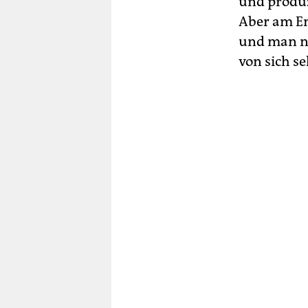
und produz
Aber am En
und man ni
von sich s