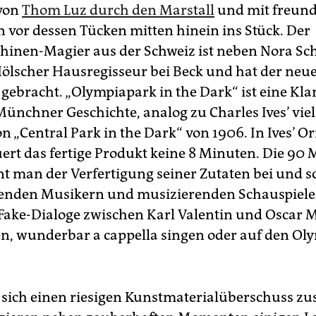
von
Thom Luz durch den Marstall
und mit freund
vor dessen Tücken mitten hinein ins Stück. Der
inen-Magier aus der Schweiz ist neben Nora Sc
Hölscher Hausregisseur bei Beck und hat der neue
gebracht. „Olympiapark in the Dark“ ist eine Kla
Münchner Geschichte, analog zu Charles Ives’ viel
 „Central Park in the Dark“ von 1906. In Ives’ Or
uert das fertige Produkt keine 8 Minuten. Die 90
t man der Verfertigung seiner Zutaten bei und s
enden Musikern und musizierenden Schauspiele
e Fake-Dialoge zwischen Karl Valentin und Oscar 
n, wunderbar a cappella singen oder auf den Ol
n sich einen riesigen Kunstmaterialüberschuss 