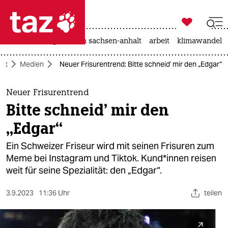

taz zahl ich
hitze
landtagswahl in sachsen-anhalt
arbeit
klimawandel

taz zahl ich
aft
Medien
Neuer Frisurentrend: Bitte schneid' mir den „Edgar“
taz zahl ich
themen
Neuer Frisurentrend
Bitte schneid' mir den
politik
„Edgar“
öko
Ein Schweizer Friseur wird mit seinen Frisuren zum
Meme bei Instagram und Tiktok. Kun­d*in­nen reisen
gesellschaft
weit für seine Spezialität: den „Edgar“.
kultur
3.9.2023
11:36 Uhr
teilen
sport