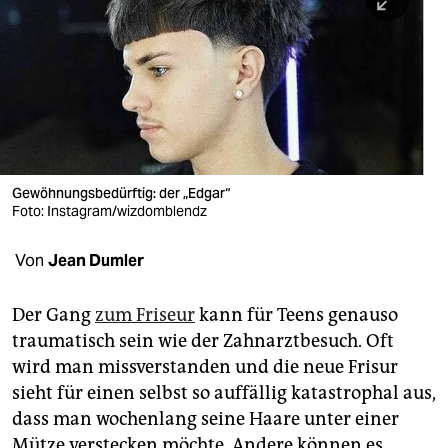
berlin
nord
wahrheit
verlag
verlag
Gewöhnungsbedürftig: der „Edgar“
Foto: Instagram/wizdomblendz
veranstaltungen
shop
Von
Jean Dumler
fragen & hilfe
Der Gang
zum Friseur
kann für Teens genauso
unterstützen
traumatisch sein wie der Zahnarztbesuch. Oft
wird man missverstanden und die neue Frisur
abo
sieht für einen selbst so auffällig katastrophal aus,
genossenschaft
dass man wochenlang seine Haare unter einer
Mütze verstecken möchte. Andere können es