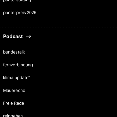
panterpreis 2026
Podcast
bundestalk
fernverbindung
klima update°
Mauerecho
Freie Rede
reingehen