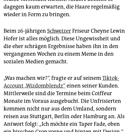
epaper login
dagegen kaum erwarten, die Haare regelmäßig
wieder in Form zu bringen.
Beim 26-jährigen
Schweizer
Friseur Cheyne Lewin
Hofer ist alles möglich. Diese Ungewissheit und
die eher schrägen Ergebnisse haben ihn in den
vergangenen Wochen zu einem Meme in den
sozialen Medien gemacht.
„Was machen wir?“, fragte er auf seinem
Tiktok-
Account „Wizdomblendz“
einen seiner Kunden.
Mittlerweile sind die Termine beim Coiffeur
Monate im Voraus ausgebucht. Die Unfrisierten
kommen nicht nur aus dem Umland, sondern
reisen aus Stuttgart, Berlin oder Hamburg an. Als
Antwort folgt: „Ich möchte ein Taper Fade, oben
ein bisschen Crop vorne und hinten mit Design.“