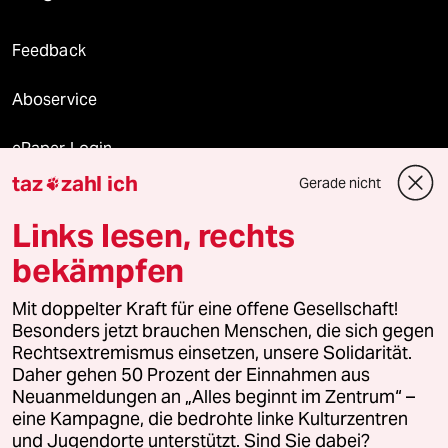
Feedback
Aboservice
ePaper Login
taz
zahl ich
Gerade nicht

Downloads für Abonnierende
Links lesen, rechts
bekämpfen
© 2026 taz Verlags und Vertriebs GmbH
Mit doppelter Kraft für eine offene Gesellschaft!
Alle Rechte vorbehalten. Bei rechtlichen Fragen oder für Genehmigungen
wenden Sie sich bitte an
lizenzen@taz.de
Besonders jetzt brauchen Menschen, die sich gegen
Rechtsextremismus einsetzen, unsere Solidarität.
Daher gehen 50 Prozent der Einnahmen aus
Feedback
Redaktionsstatut
Kommune-Richtlinien
KI-
Neuanmeldungen an „Alles beginnt im Zentrum“ –
eine Kampagne, die bedrohte linke Kulturzentren
Leitlinie
Informant
Datenschutz
Impressum
AGB
und Jugendorte unterstützt. Sind Sie dabei?