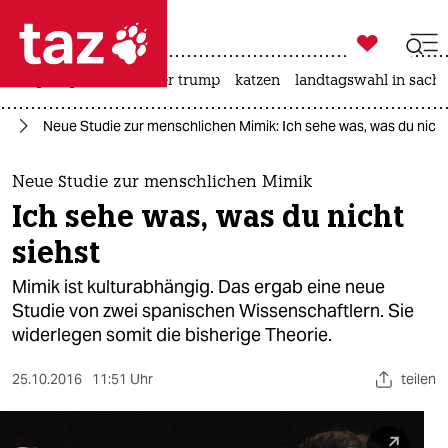

taz zahl ich
bergsteigen
usa unter trump
katzen
landtagswahl in sachs

taz zahl ich
ft
Neue Studie zur menschlichen Mimik: Ich sehe was, was du nicht
taz zahl ich
themen
Neue Studie zur menschlichen Mimik
Ich sehe was, was du nicht
politik
siehst
öko
Mimik ist kulturabhängig. Das ergab eine neue
Studie von zwei spanischen Wissenschaftlern. Sie
gesellschaft
widerlegen somit die bisherige Theorie.
kultur
25.10.2016
11:51 Uhr
teilen
sport