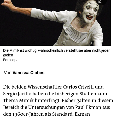
berlin
nord
wahrheit
verlag
verlag
Die Mimik ist wichtig, wahrscheinlich versteht sie aber nicht jeder
gleich
veranstaltungen
Foto: dpa
shop
Von
Vanessa Clobes
fragen & hilfe
unterstützen
Die beiden Wissenschaftler Carlos Crivelli und
Sergio Jarillo haben die bisherigen Studien zum
abo
Thema Mimik hinterfragt. Bisher galten in diesem
Bereich die Untersuchungen von Paul Ekman aus
genossenschaft
den 1960er-Jahren als Standard. Ekman