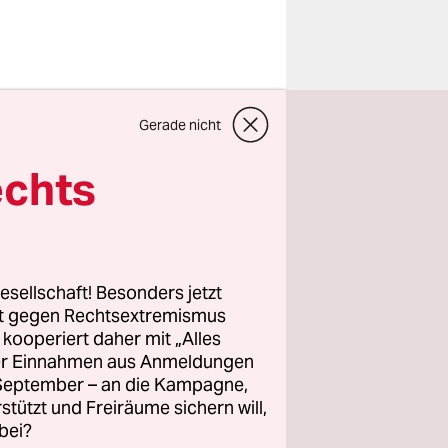
waren
Gerade nicht
n
Studie
‚State
echts
ie
fentlicht
esellschaft! Besonders jetzt
in
rt gegen Rechtsextremismus
z kooperiert daher mit „Alles
 der UN-
ller Einnahmen aus Anmeldungen
der
. September – an die Kampagne,
merikas
rstützt und Freiräume sichern will,
 Vielerorts
bei?