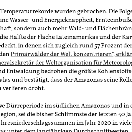
 Temperaturrekorde wurden gebrochen. Die Fol
eine Wasser- und Energieknappheit, Ernteeinbuße
haft, sondern auch mehr Wald- und Flächenbrän
 die Hälfte der Fläche Lateinamerikas und der Kari
deckt, in denen sich zugleich rund 57 Prozent de
nden
Primärwälder der Welt konzentrieren“, erklär
neralsekretär der Weltorganisation für Meteorol
d Entwaldung bedrohen die größte Kohlenstoffs
aalas und bestätigt, dass der Amazonas seine Rolle
 verlieren droht.
ive Dürreperiode im südlichen Amazonas und in 
gion, sei die bisher Schlimmste der letzten 50 Ja
Jahresniederschlagssummen im Jahr 2020 in viele
s unter dem langjährigen Durchschnittwerten. 