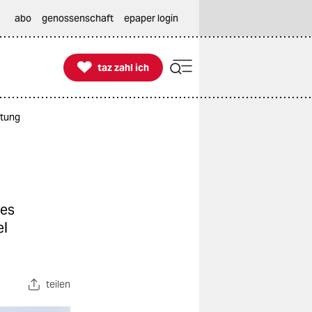
abo
genossenschaft
epaper login

taz zahl ich
taz zahl ich
stung
des
el
teilen