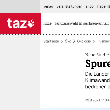
hautnavigation anspringen
hauptinhalt anspringen
footer anspringen
verlag
veranstaltungen
shop
fragen &
hitze
landtagswahl in sachsen-anhalt

taz zahl ich
taz zahl ich
Startseite
Öko
Ökologie
Klimaw
themen
politik
Neue Studie
Spur
öko
Die Länder
gesellschaft
Klimawande
bedrohen d
kultur
sport
19.8.2021
10:4