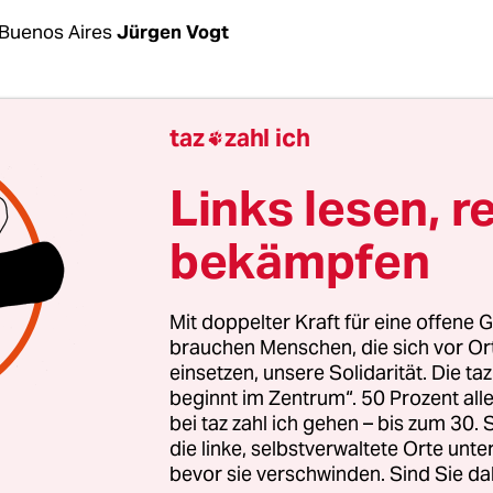
Buenos Aires
Jürgen Vogt
berschwemmungen, Dürren und Brände – 2020 
taz
zahl ich

ika und die Karibik die weltweit am stärksten vo
trophen betroffene Region. So beschreibt es die 
Links lesen, r
ate in Latin America & the Caribbean 2020‘, die d
bekämpfen
sation für Meteorologie (WMO)
am Dienstag veröf
Mit doppelter Kraft für eine offene G
 2020 eines der drei wärmsten Jahre, die bisher 
brauchen Menschen, die sich vor O
einsetzen, unsere Solidarität. Die ta
ika und der Karibik gemessen wurden, und laut
beginnt im Zentrum“. 50 Prozent a
nisation zugleich das zweitwärmste seit Beginn 
bei taz zahl ich gehen – bis zum 30
ngen in Südamerika. Vor allem die Länder Süda
die linke, selbstverwaltete Orte unte
ergangenen Jahr von großen Hitzewelle betroffen.
bevor sie verschwinden. Sind Sie da