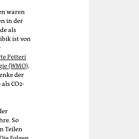
gen waren
n in der
de als
bik ist von
r
te Petteri
ogie (WMO)
.
enke der
 als CO2-
der
hre. So
n Teilen
Die Folgen