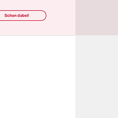
m Grad
s in der
Schon dabei!