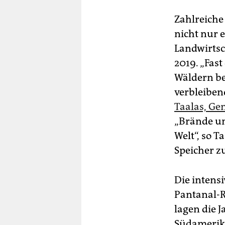
Zahlreiche
nicht nur 
Landwirtsc
2019. „Fast
Wäldern be
verbleibe
Taalas, Ge
„Brände un
Welt“, so T
Speicher zu
Die intens
Pantanal-Re
lagen die 
Südamerika