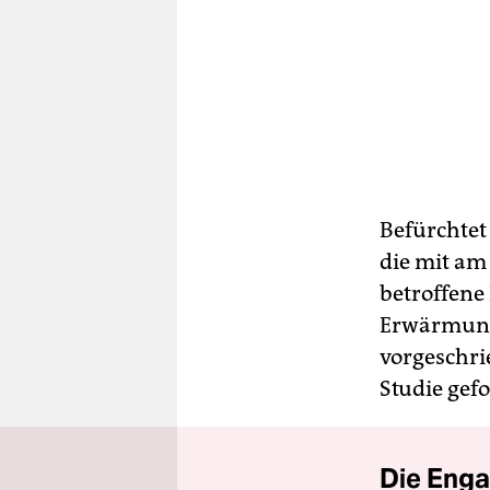
Befürchtet
die mit am
betroffene
Erwärmung 
vorgeschri
Studie gefo
Die Enga