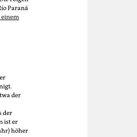
Río Paraná
t einem
er
nigt.
etwa der
s der
 ist er
ahr) höher