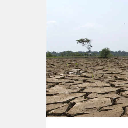
berlin
nord
wahrheit
verlag
verlag
veranstaltungen
shop
fragen & hilfe
unterstützen
abo
genossenschaft