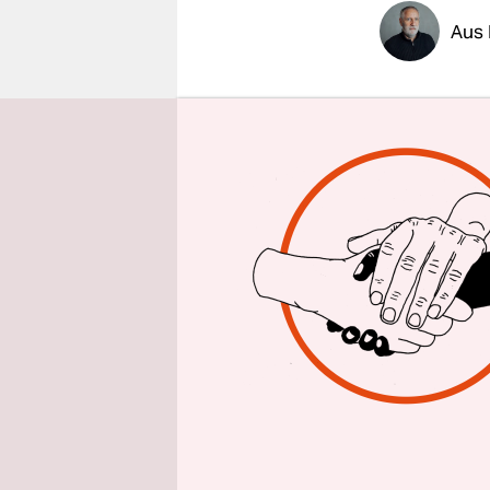
epaper login
Aus 
Stürme, Ü
Lateinamer
Naturkatas
of the Clim
Weltorgani
hat.
Danach war
Mittelamer
Sonderorga
Aufzeichnu
waren in v