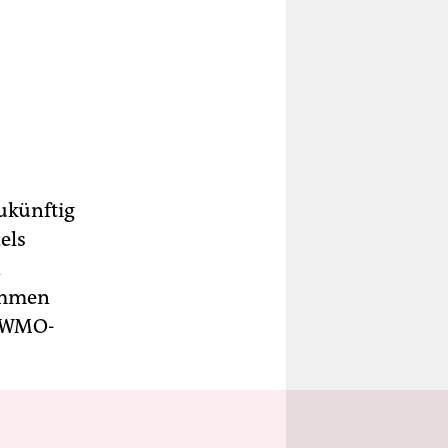
ukünftig
els
n
kommen
r WMO-