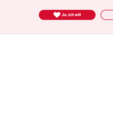
Temperaturen im Jahresdurchschnitt bis zu eine
in der Vergleichsperiode von 1981 bis 2010, heißt e

Ja, ich will