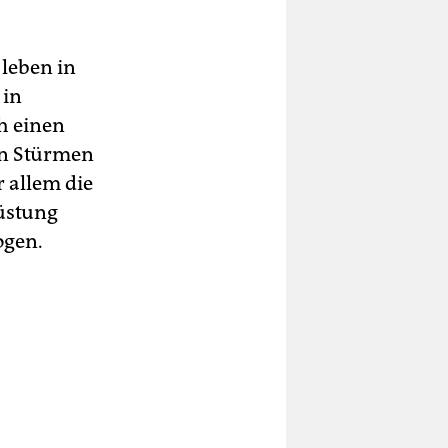
 leben in
 in
h einen
en Stürmen
 allem die
üstung
ogen.