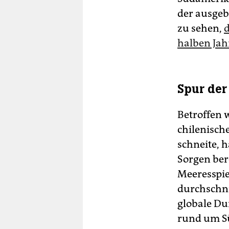
der ausgeb
zu sehen,
d
halben Jah
Spur de
Betroffen 
chilenisch
schneite, h
Sorgen bere
Meeresspie
durchschni
globale Du
rund um Sü