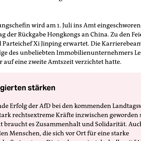
ngschefin wird am 1. Juli ins Amt eingeschworen. 
tag der Rückgabe Hongkongs an China. Zu den Fei
 Parteichef Xi Jinping erwartet. Die Karrierebeamt
olge des unbeliebten Immobilienunternehmers L
r auf eine zweite Amtszeit verzichtet hatte.
gierten stärken
nde Erfolg der AfD bei den kommenden Landtags
 stark rechtsextreme Kräfte inzwischen geworden 
zt braucht es Zusammenhalt und Solidarität. Auc
en Menschen, die sich vor Ort für eine starke