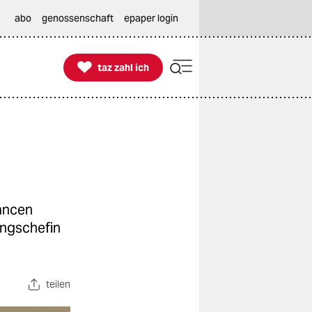
abo
genossenschaft
epaper login

taz zahl ich
taz zahl ich
ancen
ungschefin
teilen