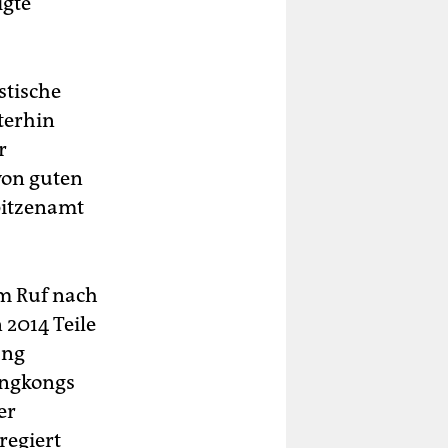
igte
stische
terhin
r
von guten
pitzenamt
m Ruf nach
2014 Teile
ang
ongkongs
er
regiert