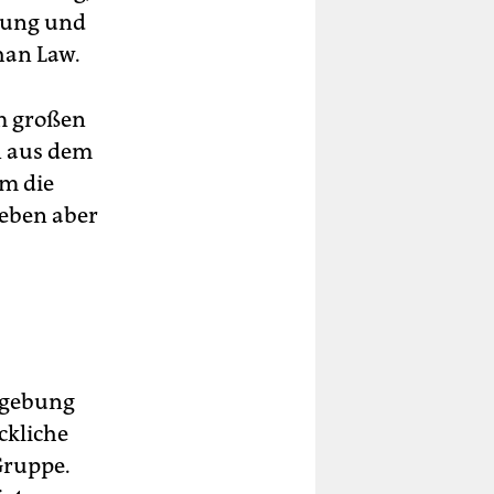
hung und
han Law.
m großen
n aus dem
um die
eben aber
dgebung
ckliche
Gruppe.