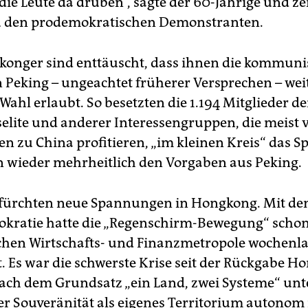
die Leute da drüben“, sagte der 60-Jährige und ze
u den prodemokratischen Demonstranten.
konger sind enttäuscht, dass ihnen die kommuni
 Peking – ungeachtet früherer Versprechen – wei
 Wahl erlaubt. So besetzten die 1.194 Mitglieder de
selite und anderer Interessengruppen, die meist 
n zu China profitieren, „im kleinen Kreis“ das S
n wieder mehrheitlich den Vorgaben aus Peking.
efürchten neue Spannungen in Hongkong. Mit de
ratie hatte die „Regenschirm-Bewegung“ schon 
schen Wirtschafts- und Finanzmetropole wochenl
. Es war die schwerste Krise seit der Rückgabe H
nach dem Grundsatz „ein Land, zwei Systeme“ unt
er Souveränität als eigenes Territorium autonom 