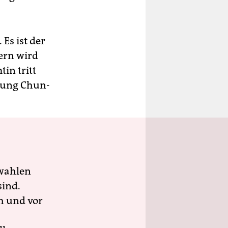
Es ist der
ern wird
in tritt
eung Chun-
wahlen
sind.
h und vor