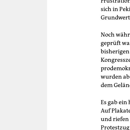
Frustratio
sich in Pe
Grundwerte
Noch währe
geprüft wa
bisherige
Kongressz
prodemokra
wurden abe
dem Geländ
Es gab ein
Auf Plakat
und riefen
Protestzug