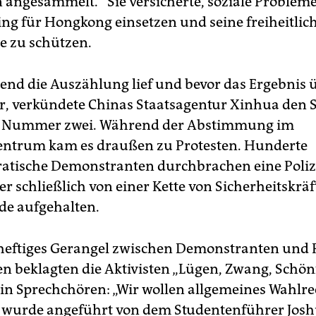
n angesammelt.“ Sie versicherte, soziale Problem
king für Hongkong einsetzen und seine freiheitlic
 zu schützen.
nd die Auszählung lief und bevor das Ergebnis
r, verkündete Chinas Staatsagentur Xinhua den S
n Nummer zwei. Während der Abstimmung im
entrum kam es draußen zu Protesten. Hunderte
tische Demonstranten durchbrachen eine Polize
r schließlich von einer Kette von Sicherheitskräf
e aufgehalten.
 heftiges Gerangel zwischen Demonstranten und P
en beklagten die Aktivisten „Lügen, Zwang, Schön
 in Sprechchören: „Wir wollen allgemeines Wahlre
 wurde angeführt von dem Studentenführer Jos