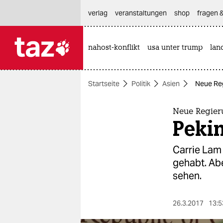
hautnavigation anspringen
hauptinhalt anspringen
footer anspringen
verlag
veranstaltungen
shop
fragen &
nahost-konflikt
usa unter trump
lan

taz zahl ich
taz zahl ich
Startseite
Politik
Asien
Neue Reg
themen
politik
Neue Regier
Peki
öko
Carrie Lam
gesellschaft
gehabt. Abe
sehen.
kultur
sport
26.3.2017
13:5