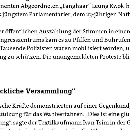
nenten Abgeordneten „Langhaar“ Leung Kwok-
jüngstem Parlamentarier, dem 23-jährigen Nat
er öffentlichen Auszählung der Stimmen in eine
ongresszentrums kam es zu Pfiffen und Buhrufe
Tausende Polizisten waren mobilisiert worden, 
 zu schützen. Die unangemeldeten Proteste bli
ückliche Versammlung“
sche Kräfte demonstrierten auf einer Gegenkun
tützung für das Wahlverfahren: „Dies ist eine glü
g“, sagte der Textilkaufmann Ivan Tsim in der 