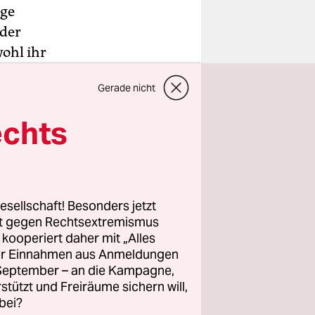
ige
 der
ohl ihr
ist, erhob
Gerade nicht
ährige an
nten
echts
len.
ings mit
re frühere
esellschaft! Besonders jetzt
n der
rt gegen Rechtsextremismus
ht das
z kooperiert daher mit „Alles
ller Einnahmen aus Anmeldungen
ok Hing
. September – an die Kampagne,
rstützt und Freiräume sichern will,
bei?