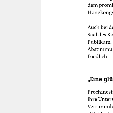
dem promi
Hongkongs 
Auch bei d
Saal des K
Publikum. 
Abstimmung
friedlich.
„Eine gl
Prochinesi
ihre Unters
Versammlun