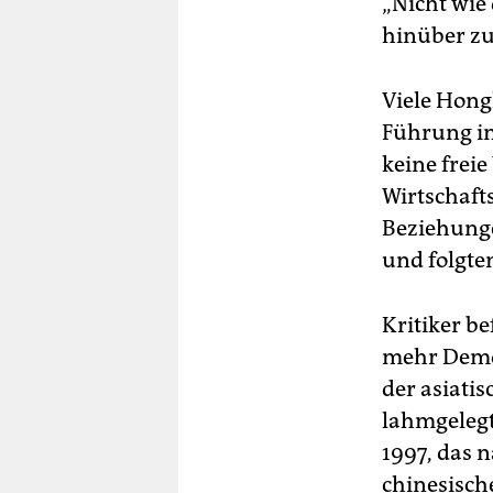
„Nicht wie 
hinüber z
Viele Hong
Führung in
keine freie
Wirtschaft
Beziehunge
und folgte
Kritiker b
mehr Demok
der asiati
lahmgelegt
1997, das 
chinesisch