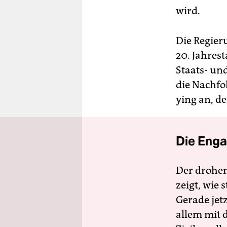
wird.
Die Regieru
20. Jahres
Staats- und
die Nachf
ying an, de
Die Enga
Der drohe
zeigt, wie
Gerade jet
allem mit d