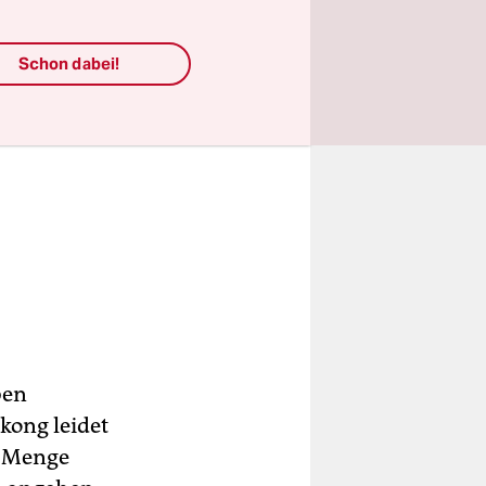
Schon dabei!
ben
ong leidet
e Menge