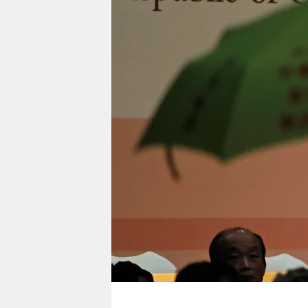
berlin
nord
wahrheit
verlag
verlag
veranstaltungen
shop
fragen & hilfe
unterstützen
abo
genossenschaft