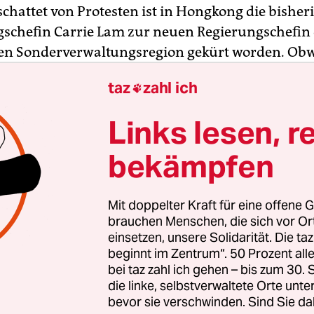
chattet von Protesten ist in Hongkong die bisher
schefin Carrie Lam zur neuen Regierungschefin
en Sonderverwaltungsregion gekürt worden. Obw
dat John Tsang in der Bevölkerung viel beliebter 
taz
zahl ich

itlich Peking-freundliches Wahlkomitee die 59-J
 der früheren britischen Kronkolonie. Demonstra
Links lesen, r
„Wahlschwindel“ und forderten endlich freie Wah
bekämpfen
lenkten Votum erhielt die Wunschkandidatin Pek
n erwartungsgemäß die Mehrheit. Der populäre
Mit doppelter Kraft für eine offene G
ster Tsang kam auf 365. Der 65-Jährige wurde vo
brauchen Menschen, die sich vor O
tischen Opposition unterstützt, genoss aber nic
einsetzen, unsere Solidarität. Die ta
beginnt im Zentrum“. 50 Prozent a
Pekings. Der dritte Kandidat, der Richter Woo Kw
bei taz zahl ich gehen – bis zum 30
chte nur 21 der Stimmen.
die linke, selbstverwaltete Orte unte
bevor sie verschwinden. Sind Sie da