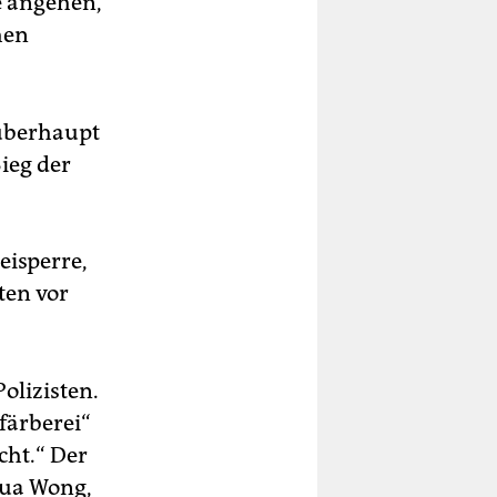
e angehen,
hen
 überhaupt
ieg der
isperre,
ten vor
olizisten.
färberei“
cht.“ Der
hua Wong,