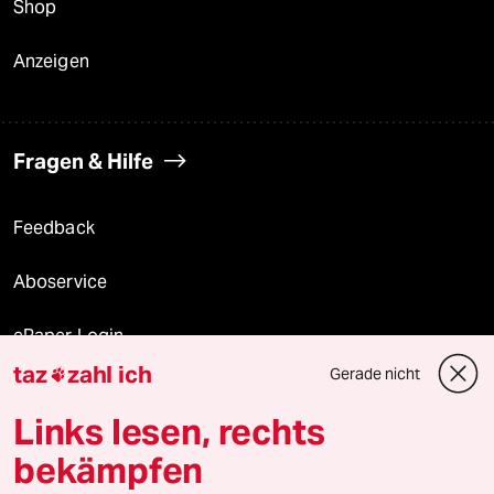
Shop
Anzeigen
Fragen & Hilfe
Feedback
Aboservice
ePaper Login
taz
zahl ich
Gerade nicht

Downloads für Abonnierende
Links lesen, rechts
bekämpfen
© 2026 taz Verlags und Vertriebs GmbH