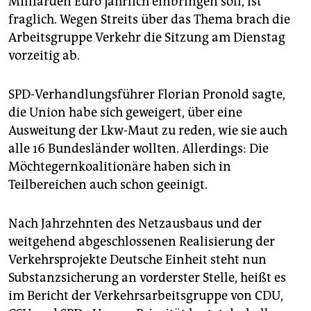
Milliarden Euro jährlich einbringen soll, ist
epaper login
fraglich. Wegen Streits über das Thema brach die
Arbeitsgruppe Verkehr die Sitzung am Dienstag
vorzeitig ab.
SPD-Verhandlungsführer Florian Pronold sagte,
die Union habe sich geweigert, über eine
Ausweitung der Lkw-Maut zu reden, wie sie auch
alle 16 Bundesländer wollten. Allerdings: Die
Möchtegernkoalitionäre haben sich in
Teilbereichen auch schon geeinigt.
Nach Jahrzehnten des Netzausbaus und der
weitgehend abgeschlossenen Realisierung der
Verkehrsprojekte Deutsche Einheit steht nun
Substanzsicherung an vorderster Stelle, heißt es
im Bericht der Verkehrsarbeitsgruppe von CDU,