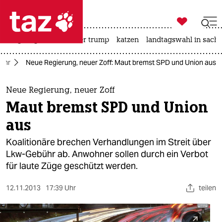

taz zahl ich
bergsteigen
usa unter trump
katzen
landtagswahl in sachs

taz zahl ich
ehr
Neue Regierung, neuer Zoff: Maut bremst SPD und Union aus
taz zahl ich
themen
Neue Regierung, neuer Zoff
Maut bremst SPD und Union
politik
aus
öko
Koalitionäre brechen Verhandlungen im Streit über
Lkw-Gebühr ab. Anwohner sollen durch ein Verbot
gesellschaft
für laute Züge geschützt werden.
kultur
12.11.2013
17:39 Uhr
teilen
sport