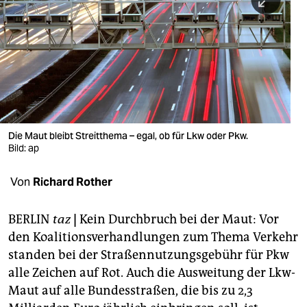
berlin
nord
wahrheit
verlag
verlag
Die Maut bleibt Streitthema – egal, ob für Lkw oder Pkw.
veranstaltungen
Bild: ap
shop
Von
Richard Rother
fragen & hilfe
BERLIN
taz
|
Kein Durchbruch bei der Maut: Vor
unterstützen
den Koalitionsverhandlungen zum Thema Verkehr
standen bei der Straßennutzungsgebühr für Pkw
abo
alle Zeichen auf Rot. Auch die Ausweitung der Lkw-
genossenschaft
Maut auf alle Bundesstraßen, die bis zu 2,3