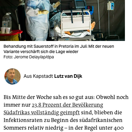
berlin
nord
wahrheit
verlag
Behandlung mit Sauerstoff in Pretoria im Juli: Mit der neuen
Variante verschärft sich die Lage wieder
verlag
Foto: Jerome Delay/ap/dpa
veranstaltungen
shop
Aus Kapstadt
Lutz van Dijk
fragen & hilfe
Bis Mitte der Woche sah es so gut aus: Obwohl noch
unterstützen
immer nur
23,8 Prozent der Bevölkerung
abo
Südafrikas vollständig geimpft
sind, blieben die
Infektionsraten zu Beginn des südafrikanischen
genossenschaft
Sommers relativ niedrig – in der Regel unter 400