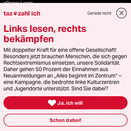
ePaper Login
taz
zahl ich
Gerade nicht

Downloads für Abonnierende
Links lesen, rechts
bekämpfen
© 2026 taz Verlags und Vertriebs GmbH
Mit doppelter Kraft für eine offene Gesellschaft!
Alle Rechte vorbehalten. Bei rechtlichen Fragen oder für Genehmigungen
wenden Sie sich bitte an
lizenzen@taz.de
Besonders jetzt brauchen Menschen, die sich gegen
Rechtsextremismus einsetzen, unsere Solidarität.
Daher gehen 50 Prozent der Einnahmen aus
Feedback
Redaktionsstatut
Kommune-Richtlinien
KI-
Neuanmeldungen an „Alles beginnt im Zentrum“ –
eine Kampagne, die bedrohte linke Kulturzentren
Leitlinie
Informant
Datenschutz
Impressum
AGB
und Jugendorte unterstützt. Sind Sie dabei?
Seitenwende
Einwilligungen widerrufen (Ads)

Ja, ich will
Schon dabei!