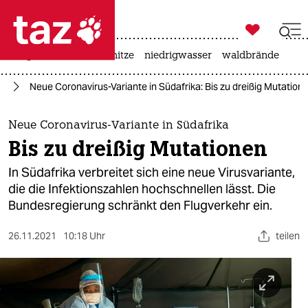

taz zahl ich
krieg in der ukraine
hitze
niedrigwasser
waldbrände

taz zahl ich
us
Neue Coronavirus-Variante in Südafrika: Bis zu dreißig Mutation
taz zahl ich
themen
Neue Coronavirus-Variante in Südafrika
Bis zu dreißig Mutationen
politik
In Südafrika verbreitet sich eine neue Virusvariante,
öko
die die Infektionszahlen hochschnellen lässt. Die
Bundesregierung schränkt den Flugverkehr ein.
gesellschaft
26.11.2021
10:18 Uhr
teilen
kultur
sport