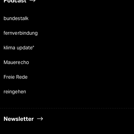
Podcast
bundestalk
fernverbindung
klima update°
Mauerecho
Freie Rede
reingehen
Newsletter