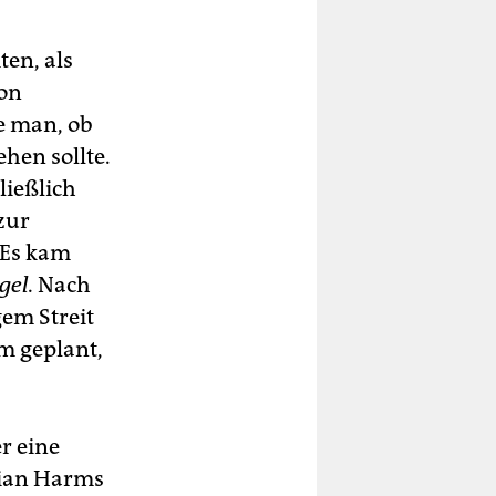
ten, als
von
e man, ob
hen sollte.
ließlich
zur
 Es kam
gel.
Nach
em Streit
m geplant,
r eine
rian Harms