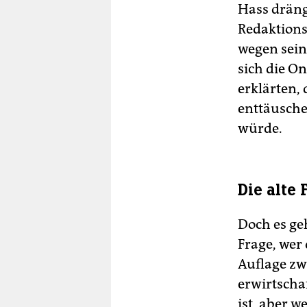
Hass dräng
Redaktions
wegen sein
sich die On
erklärten, 
enttäusche
würde.
Die alte 
Doch es ge
Frage, wer
Auflage zw
erwirtscha
ist, aber w