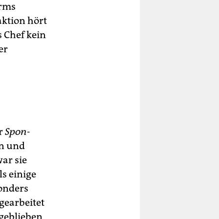
arms
aktion hört
 Chef kein
er
er
Spon
-
in und
war sie
s einige
sonders
gearbeitet
 geblieben