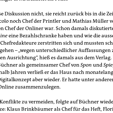
se Diskussion nicht, sie reicht zurück bis in die Zei
olo noch Chef der Printler und Mathias Müller 
 Chef der Onliner war. Schon damals diskutiert
line
eine Bezahlschranke haben und wie die ausse
 Chefredakteure zerstritten sich und mussten sch
 gehen – „wegen unterschiedlicher Auffassungen 
hen Ausrichtung“, hieß es damals aus dem Verlag.
Büchner als gemeinsamer Chef von
Spon
und
Spie
halb Jahren verließ er das Haus nach monatelang
Digitalkonzept aber wieder. Er hatte unter andere
 Online zusammenzulegen.
Konflikte zu vermeiden, folgte auf Büchner wiede
ze: Klaus Brinkbäumer als Chef für das Heft, Flo