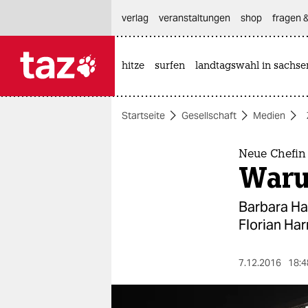
hautnavigation anspringen
hauptinhalt anspringen
footer anspringen
verlag
veranstaltungen
shop
fragen &
hitze
surfen
landtagswahl in sachse

taz zahl ich
taz zahl ich
Startseite
Gesellschaft
Medien
themen
politik
Neue Chefin 
Waru
öko
Barbara Han
gesellschaft
Florian Ha
kultur
7.12.2016
18:4
sport