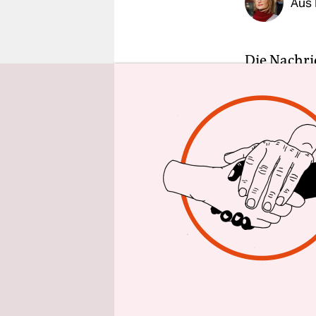
Aus 
epaper login
Die Nachri
stellvertr
übernimmt a
Florian Ha
Gesellscha
Seit Woche
am Erfolg 
Die Redakt
zu einem B
müssen sie 
sich nicht:
haben, heiß