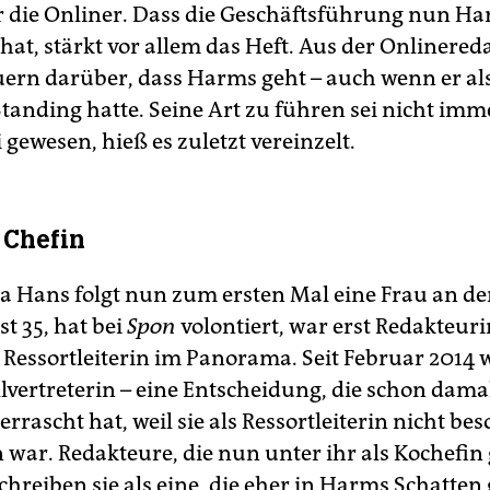
ür die Onliner. Dass die Geschäftsführung nun H
hat, stärkt vor allem das Heft. Aus der Onlinered
rn darüber, dass Harms geht – auch wenn er als
Standing hatte. Seine Art zu führen sei nicht imm
i gewesen, hieß es zuletzt vereinzelt.
 Chefin
a Hans folgt nun zum ersten Mal eine Frau an d
ist 35, hat bei
Spon
volontiert, war erst Redakteur
 Ressortleiterin im Panorama. Seit Februar 2014 
lvertreterin – eine Entscheidung, die schon damal
rrascht hat, weil sie als Ressortleiterin nicht be
 war. Redakteure, die nun unter ihr als Kochefin 
chreiben sie als eine, die eher in Harms Schatten