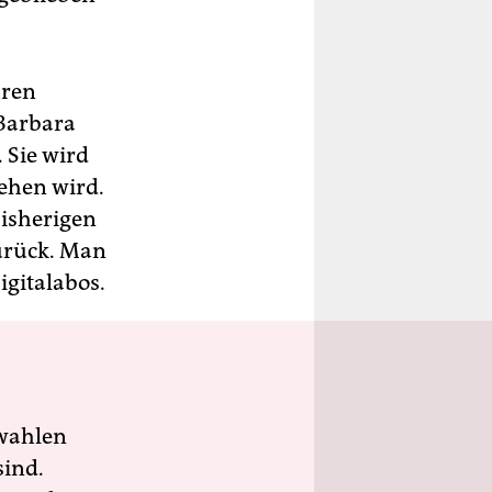
uren
 Barbara
 Sie wird
ehen wird.
isherigen
zurück. Man
igitalabos.
wahlen
sind.