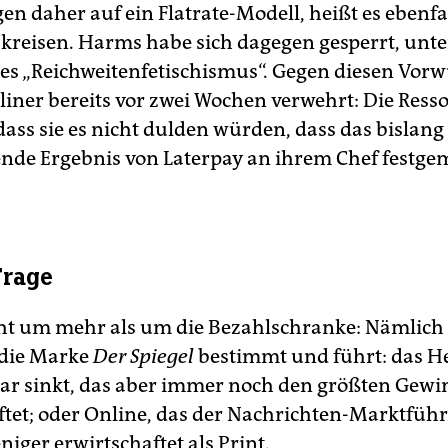
en daher auf ein Flatrate-Modell, heißt es ebenfa
kreisen. Harms habe sich dagegen gesperrt, unt
es „Reichweitenfetischismus“. Gegen diesen Vorw
liner bereits vor zwei Wochen verwehrt: Die Resso
dass sie es nicht dulden würden, dass das bislang
nde Ergebnis von Laterpay an ihrem Chef festge
Frage
ht um mehr als um die Bezahlschranke: Nämlich
 die Marke
Der Spiegel
bestimmt und führt: das He
ar sinkt, das aber immer noch den größten Gewi
ftet; oder Online, das der Nachrichten-Marktführ
eniger erwirtschaftet als Print.