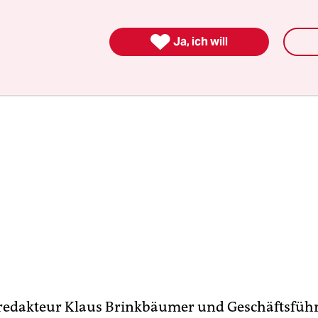
t.

Ja, ich will
fredakteur Klaus Brinkbäumer und Geschäftsfüh