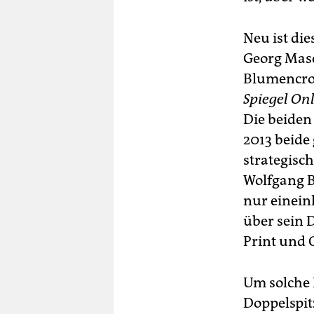
Neu ist die
Georg Masc
Blumencron
Spiegel On
Die beiden
2013 beide
strategisc
Wolfgang 
nur einein
über sein 
Print und
Um solche 
Doppelspit