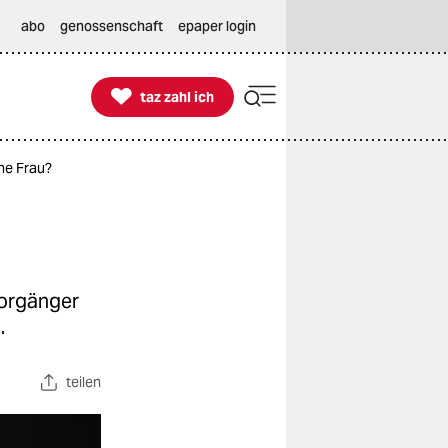
abo
genossenschaft
epaper login

taz zahl ich
taz zahl ich
ine Frau?
Vorgänger
.
teilen