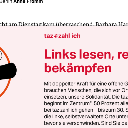
Berlin
Anne Fromm
cht am Dienstag kam überraschend. Barbara Han
etende Chefredakteurin von
Spiegel Online
(
Spon
),
taz
zahl ich

b sofort die Leitung der Nachrichtenseite. Sie fo
rms, den die
Spon-
Geschäftsführung und die
Spie
Links lesen, r
fter abberufen haben.
bekämpfen
n gab es Diskussionen um Harms. Festgemacht w
beziehungsweise Misserfolg der Bezahlschranke
Mit doppelter Kraft für eine offene G
brauchen Menschen, die sich vor O
ion bietet seit Sommer einige Texte gegen Bezahl
einsetzen, unsere Solidarität. Die ta
etrag von 5 Euro können Leser kostenfrei lesen, 
beginnt im Zentrum“. 50 Prozent a
zahlen. Laterpay heißt das Modell. Zu rentieren 
bei taz zahl ich gehen – bis zum 30
 Nur 43.000 Euro soll
Spon
damit bislang einge
die linke, selbstverwaltete Orte unte
bevor sie verschwinden. Sind Sie da
t es aus Redaktionskreisen. Offiziell bestätigen w