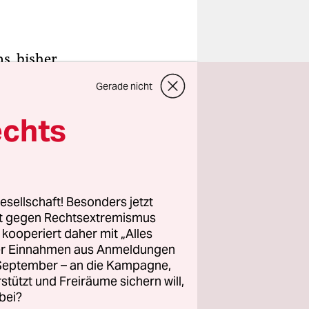
s, bisher
Gerade nicht
lgt auf
gel
-
echts
urden sie
 von
Spon
:
esellschaft! Besonders jetzt
rt gegen Rechtsextremismus
ung an. Bis
z kooperiert daher mit „Alles
danach
ller Einnahmen aus Anmeldungen
scheint es
. September – an die Kampagne,
nommen
rstützt und Freiräume sichern will,
bei?
ill das der