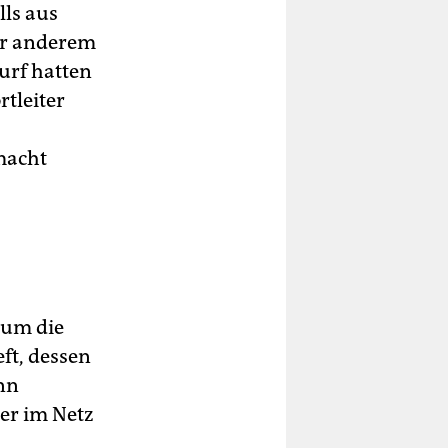
lls aus
er anderem
urf hatten
rtleiter
macht
 um die
ft, dessen
nn
er im Netz