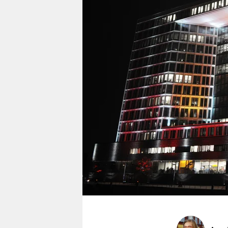
berlin
nord
wahrheit
verlag
verlag
veranstaltungen
shop
fragen & hilfe
unterstützen
abo
genossenschaft