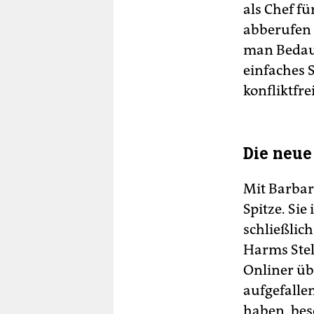
als Chef f
abberufen 
man Bedaue
einfaches 
konfliktfre
Die neue
Mit Barbar
Spitze. Sie 
schließlich
Harms Stel
Onliner übe
aufgefallen
haben, bes