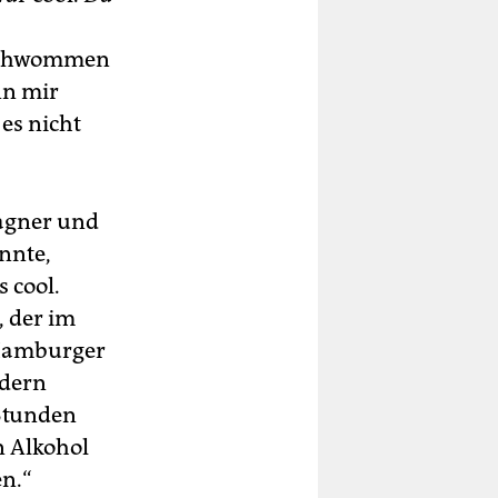
geschwommen
nn mir
es nicht
pagner und
nnte,
s cool.
, der im
 Hamburger
ndern
Stunden
n Alkohol
en.“