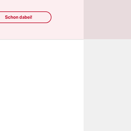
 aber
ng zu
Schon dabei!
Luisa