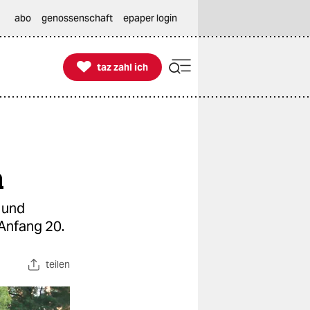
abo
genossenschaft
epaper login

taz zahl ich
taz zahl ich
n
k und
 Anfang 20.
teilen