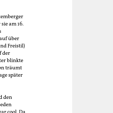
ttemberger
 sie am 16.
s
lauf über
d Freistil)
f der
er blinkte
von träumt
age später
d den
jeden
ar cool. Da