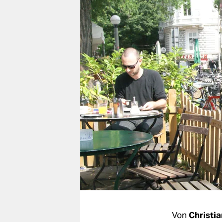
berlin
nord
wahrheit
verlag
verlag
veranstaltungen
shop
fragen & hilfe
unterstützen
abo
genossenschaft
Von
Christi