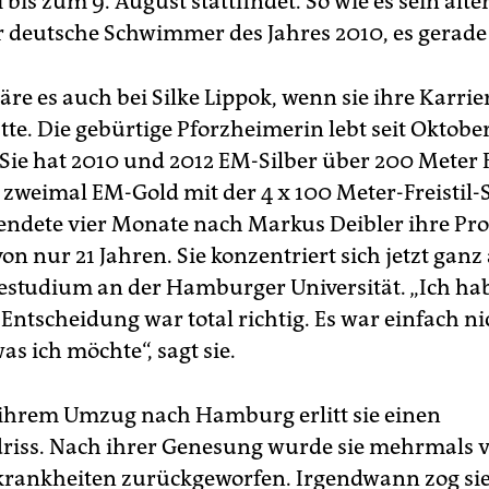
i bis zum 9. August stattfindet. So wie es sein ält
er deutsche Schwimmer des Jahres 2010, es gerade
e es auch bei Silke Lippok, wenn sie ihre Karrie
te. Die gebürtige Pforzheimerin lebt seit Oktober
ie hat 2010 und 2012 EM-Silber über 200 Meter F
zweimal EM-Gold mit der 4 x 100 Meter-Freistil-S
endete vier Monate nach Markus Deibler ihre Pro
von nur 21 Jahren. Sie konzentriert sich jetzt ganz 
estudium an der Hamburger Universität. „Ich hab
 Entscheidung war total richtig. Es war einfach n
as ich möchte“, sagt sie.
ihrem Umzug nach Hamburg erlitt sie einen
iss. Nach ihrer Genesung wurde sie mehrmals 
krankheiten zurückgeworfen. Irgendwann zog sie