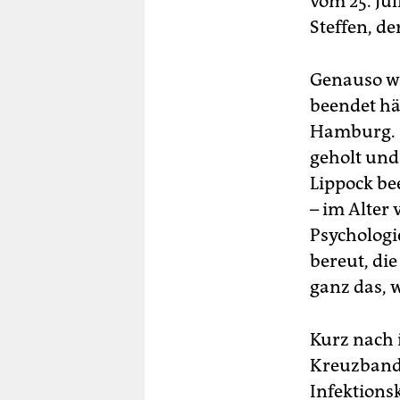
vom 25. Jul
Steffen, d
Genauso wär
beendet hät
Hamburg. S
geholt und 
Lippock be
– im Alter 
Psychologi
bereut, die
ganz das, w
Kurz nach 
Kreuzbandr
Infektions