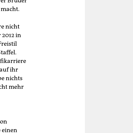
erer Bruder
 macht.
re nicht
 2012 in
reistil
taffel.
fikarriere
auf ihr
e nichts
icht mehr
von
 einen