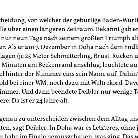
cheidung, von welcher der gebürtige Baden-Wür
ifte über einen längeren Zeitraum. Bekannt gab er
nur neun Tage nach seinem größten Triumph al
ler. Als er am 7. Dezember in Doha nach dem End
agen (je 25 Meter Schmetterling, Brust, Rücken un
 Minuten am Beckenrand anschlug, leuchtete au
el hinter der Nummer eins sein Name auf. Dahint
Gold bei einer WM, noch dazu mit Weltrekord. Da
immer. Und dann beendete Deibler nur wenige T
re. Da ist er 24 Jahre alt.
a genau zu unterscheiden zwischen dem Alltag un
en, sagt Deibler. In Doha war es Letzteres, ohne 
Ich habe im Finale herausgehauen, was ging. Das w