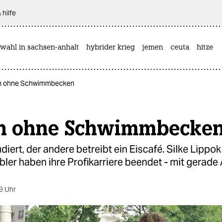
 hilfe
wahl in sachsen-anhalt
hybrider krieg
jemen
ceuta
hitze
n ohne Schwimmbecken
n ohne Schwimmbecke
udiert, der andere betreibt ein Eiscafé. Silke Lippo
ler haben ihre Profikarriere beendet - mit gerade
9 Uhr