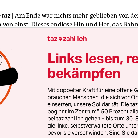
G
taz
| Am Ende war nichts mehr geblieben von de
n von einst. Dieses endlose Hin und Her, das Ba
ad. Armzüge, Atmen, Anschlagen, alles auf Anfan
taz
zahl ich

. Immer wieder, beim Durchpflügen des Wassers,
boden. Das stetig gleiche Muster. Kachelzähle
Links lesen, r
mer ihr Training.
bekämpfen
Markus Deibler, der noch im Dezember bei der K
 Weltmeister mit Weltrekord wurde, in seiner kl
Mit doppelter Kraft für eine offene G
m Hamburger Stadtteil St. Pauli und beklebt Eisbe
brauchen Menschen, die sich vor O
einsetzen, unsere Solidarität. Die ta
. Hinter seinem Rücken brummt die Eismaschine.
beginnt im Zentrum“. 50 Prozent a
sich, verschafft sich einen Überblick über die ge
bei taz zahl ich gehen – bis zum 30
sagt: „300.“ So viele seien es wohl, die mit dem S
die linke, selbstverwaltete Orte unte
le beklebt werden müssten. Becher zählen statt K
bevor sie verschwinden. Sind Sie da