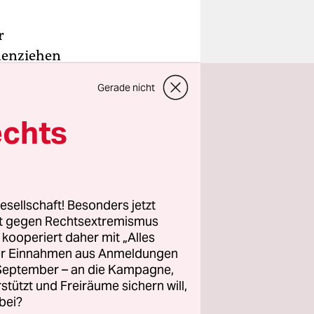
r
hnenziehen
g – ein
Gerade nicht
 der Blick
n nennen
echts
urzbahn-
einen
esellschaft! Besonders jetzt
cher mit
rt gegen Rechtsextremismus
z kooperiert daher mit „Alles
 Er sieht
ller Einnahmen aus Anmeldungen
stapelten
. September – an die Kampagne,
chriftzug
rstützt und Freiräume sichern will,
acheln
bei?