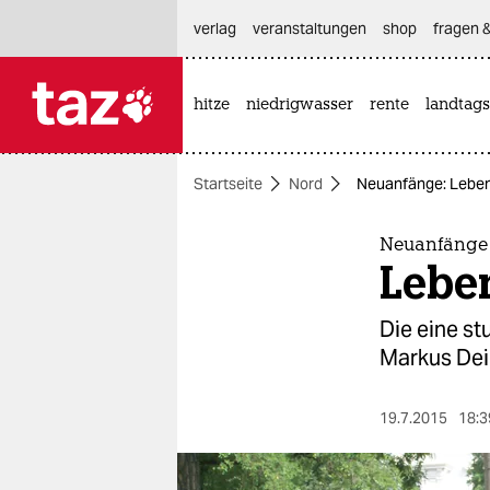
hautnavigation anspringen
hauptinhalt anspringen
footer anspringen
verlag
veranstaltungen
shop
fragen &
hitze
niedrigwasser
rente
landtags

taz zahl ich
taz zahl ich
Startseite
Nord
Neuanfänge: Lebe
themen
politik
Neuanfänge
Lebe
öko
Die eine st
gesellschaft
Markus Deib
kultur
19.7.2015
18:3
sport