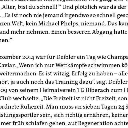
 ,Alter, bist du schnell!‘“ Und plötzlich war da der
. „Es ist noch nie jemand irgendwo so schnell 
nzen Welt, kein Michael Phelps, niemand. Das ka
nd mehr nehmen. Einen besseren Abgang hätte 
nen.“
Dezember 2014 war für Deibler ein Tag wie Cham
Kaviar. „Wenn ich nur Wettkämpfe schwimmen kö
eitermachen. Es ist witzig, Erfolg zu haben – alle
ört ja auch noch das Training dazu“, sagt Deibler
009 von seinem Heimatverein TG Biberach zum
b wechselte. „Die Freizeit ist nicht Freizeit, so
rdnete Ruhezeit. Man muss an sieben Tagen 24 
istungssportler sein, sich richtig ernähren, keine
mmer früh schlafen gehen, auf Regeneration acht