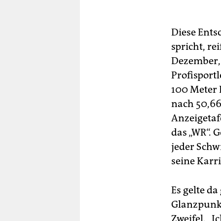
Diese Ents
spricht, re
Dezember, 
Profisport
100 Meter L
nach 50,66
Anzeigetaf
das „WR“. 
jeder Schw
seine Karrie
Es gelte d
Glanzpunkt
Zweifel. „