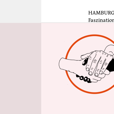
epaper login
HAMBUR
Faszinatio
im Hallenb
Hamsterrad
zum Becken
die Schwim
Nun sitzt 
WM in Doha
Eisdiele i
Banderolen
kurz neben 
Becher und 
der Eisdie