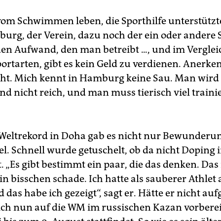
vom Schwimmen leben, die Sporthilfe unterstützte
rg, der Verein, dazu noch der ein oder andere 
den Aufwand, den man betreibt ..., und im Verglei
ortarten, gibt es kein Geld zu verdienen. Anerke
cht. Mich kennt in Hamburg keine Sau. Man wird 
d nicht reich, und man muss tierisch viel trainie
eltrekord in Doha gab es nicht nur Bewunderu
l. Schnell wurde getuschelt, ob da nicht Doping 
. „Es gibt bestimmt ein paar, die das denken. Das 
in bisschen schade. Ich hatte als sauberer Athlet 
das habe ich gezeigt“, sagt er. Hätte er nicht auf
ich nun auf die WM im russischen Kazan vorberei