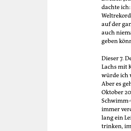
dachte ich:
Weltrekord
auf der ga
auch niema
geben kön
Dieser 7. 
Lachs mit 
würde ich w
Aber es geh
Oktober 2
Schwimm-Clu
immer vero
lang ein Le
trinken, i