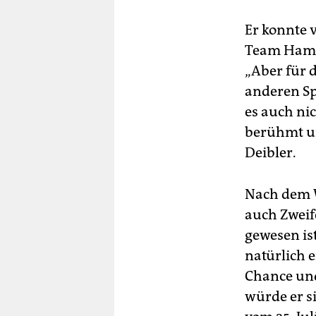
Er konnte 
Team Hambu
„Aber für 
anderen Sp
es auch ni
berühmt un
Deibler.
Nach dem W
auch Zweife
gewesen ist
natürlich e
Chance und 
würde er s