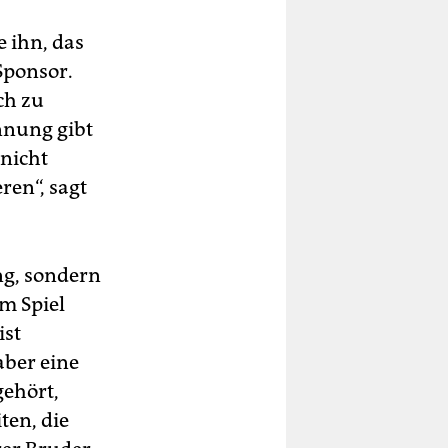
 ihn, das
Sponsor.
ch zu
nnung gibt
nicht
ren“, sagt
ng, sondern
im Spiel
ist
aber eine
gehört,
ten, die