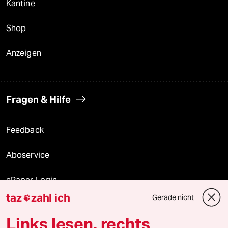
Kantine
Shop
Anzeigen
Fragen & Hilfe
Feedback
Aboservice
ePaper Login
taz
zahl ich
Gerade nicht

Downloads für Abonnierende
Links lesen, rechts