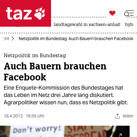

taz zahl ich
niedrigwasser
rente
landtagswahl in sachsen-anhalt
hybri

taz zahl ich
recht
Netzpolitik im Bundestag: Auch Bauern brauchen Facebook
taz zahl ich
themen
Netzpolitik im Bundestag
Auch Bauern brauchen
politik
Facebook
öko
Eine Enquete-Kommission des Bundestages hat
das Leben im Netz drei Jahre lang diskutiert.
gesellschaft
Agrarpolitiker wissen nun, dass es Netzpolitik gibt.
kultur
18.4.2013
16:59 Uhr
teilen
sport