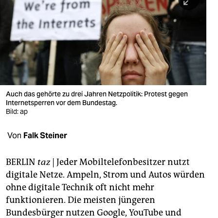
berlin
nord
wahrheit
verlag
verlag
Auch das gehörte zu drei Jahren Netzpolitik: Protest gegen
Internetsperren vor dem Bundestag.
veranstaltungen
Bild: ap
shop
Von
Falk Steiner
fragen & hilfe
unterstützen
BERLIN
taz
| Jeder Mobiltelefonbesitzer nutzt
digitale Netze. Ampeln, Strom und Autos würden
abo
ohne digitale Technik oft nicht mehr
funktionieren. Die meisten jüngeren
genossenschaft
Bundesbürger nutzen Google, YouTube und