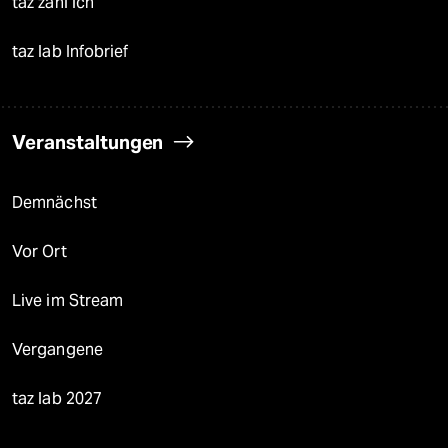
taz zahl ich
taz lab Infobrief
Veranstaltungen
Demnächst
Vor Ort
Live im Stream
Vergangene
taz lab 2027